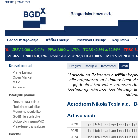
SRPSKI
|
ENGLISH
Podaci iz trgovanja
Tržišta i hartije
Proizvodi i usluge
Regulativa
Č
07%
JESV 9.000
0,01%
PPVA 2.900
1,75%
TGAS 42.566
10,56%
TRBG 3.29
S12C2027 97,2000
0,00%
RSRES12C2028 92,8000
0,00%
RSRES12C2031 80,60
Dnevni podaci
Pregled
Istorijski
Informator
Vesti
Prime Listing
U skladu sa Zakonom o tržištu kapital
Open Market
nije odgovorna za istinitost i celo
MTP
joj dostavi izdavalac, odnosno d
Aktivnost
izvršavanja obaveza izveštavanja k
aktima
Istorijski podaci
Dnevne statistike
Aerodrom Nikola Tesla a.d. , B
Nedeljne statistike
Mesečne statistike
Arhiva vesti
Godišnje statistike
Blokovi/Primarno/MC
2026
jan
|
feb
|
mar
|
apr
|
maj
|
jun
|
jul
Prijavljene transakcije
2025
jan
|
feb
|
mar
|
apr
|
maj
|
jun
|
jul
Indeksi
2024
jan
|
feb
|
mar
|
apr
|
maj
|
jun
|
jul