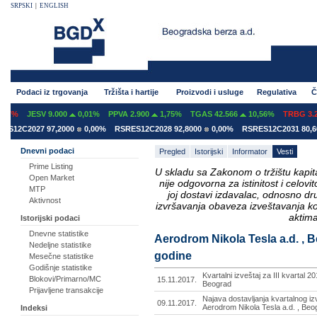
SRPSKI
|
ENGLISH
Podaci iz trgovanja
Tržišta i hartije
Proizvodi i usluge
Regulativa
Č
07%
JESV 9.000
0,01%
PPVA 2.900
1,75%
TGAS 42.566
10,56%
TRBG 3.29
S12C2027 97,2000
0,00%
RSRES12C2028 92,8000
0,00%
RSRES12C2031 80,60
Dnevni podaci
Pregled
Istorijski
Informator
Vesti
Prime Listing
U skladu sa Zakonom o tržištu kapital
Open Market
nije odgovorna za istinitost i celo
MTP
joj dostavi izdavalac, odnosno d
Aktivnost
izvršavanja obaveza izveštavanja k
aktima
Istorijski podaci
Dnevne statistike
Aerodrom Nikola Tesla a.d. , 
Nedeljne statistike
godine
Mesečne statistike
Godišnje statistike
Kvartalni izveštaj za III kvartal 2
Blokovi/Primarno/MC
15.11.2017.
Beograd
Prijavljene transakcije
Najava dostavljanja kvartalnog izv
09.11.2017.
Aerodrom Nikola Tesla a.d. , Beo
Indeksi