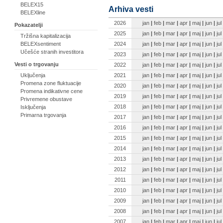
BELEX15
Arhiva vesti
BELEXline
2026
jan
|
feb
|
mar
|
apr
|
maj
|
jun
|
jul
Pokazatelji
2025
jan
|
feb
|
mar
|
apr
|
maj
|
jun
|
jul
Tržišna kapitalizacija
2024
jan
|
feb
|
mar
|
apr
|
maj
|
jun
|
jul
BELEXsentiment
Učešće stranih investitora
2023
jan
|
feb
|
mar
|
apr
|
maj
|
jun
|
jul
Vesti o trgovanju
2022
jan
|
feb
|
mar
|
apr
|
maj
|
jun
|
jul
2021
jan
|
feb
|
mar
|
apr
|
maj
|
jun
|
jul
Uključenja
Promena zone fluktuacije
2020
jan
|
feb
|
mar
|
apr
|
maj
|
jun
|
jul
Promena indikativne cene
2019
jan
|
feb
|
mar
|
apr
|
maj
|
jun
|
jul
Privremene obustave
2018
jan
|
feb
|
mar
|
apr
|
maj
|
jun
|
jul
Isključenja
Primarna trgovanja
2017
jan
|
feb
|
mar
|
apr
|
maj
|
jun
|
jul
2016
jan
|
feb
|
mar
|
apr
|
maj
|
jun
|
jul
2015
jan
|
feb
|
mar
|
apr
|
maj
|
jun
|
jul
2014
jan
|
feb
|
mar
|
apr
|
maj
|
jun
|
jul
2013
jan
|
feb
|
mar
|
apr
|
maj
|
jun
|
jul
2012
jan
|
feb
|
mar
|
apr
|
maj
|
jun
|
jul
2011
jan
|
feb
|
mar
|
apr
|
maj
|
jun
|
jul
2010
jan
|
feb
|
mar
|
apr
|
maj
|
jun
|
jul
2009
jan
|
feb
|
mar
|
apr
|
maj
|
jun
|
jul
2008
jan
|
feb
|
mar
|
apr
|
maj
|
jun
|
jul
2007
jan
|
feb
|
mar
|
apr
|
maj
|
jun
|
jul