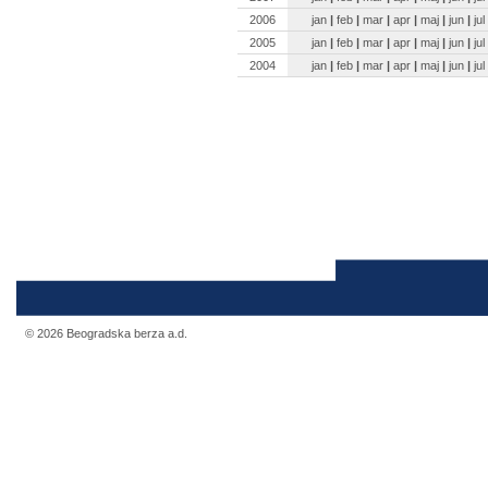
2006
jan
|
feb
|
mar
|
apr
|
maj
|
jun
|
jul
2005
jan
|
feb
|
mar
|
apr
|
maj
|
jun
|
jul
2004
jan
|
feb
|
mar
|
apr
|
maj
|
jun
|
jul
© 2026 Beogradska berza a.d.