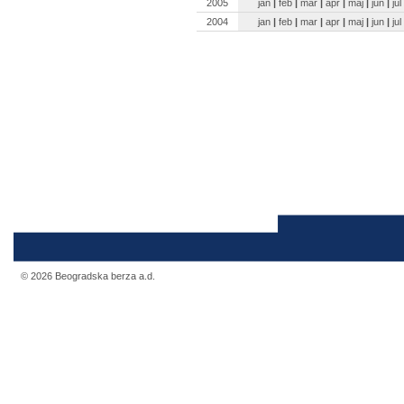
2005
jan
|
feb
|
mar
|
apr
|
maj
|
jun
|
jul
2004
jan
|
feb
|
mar
|
apr
|
maj
|
jun
|
jul
© 2026 Beogradska berza a.d.