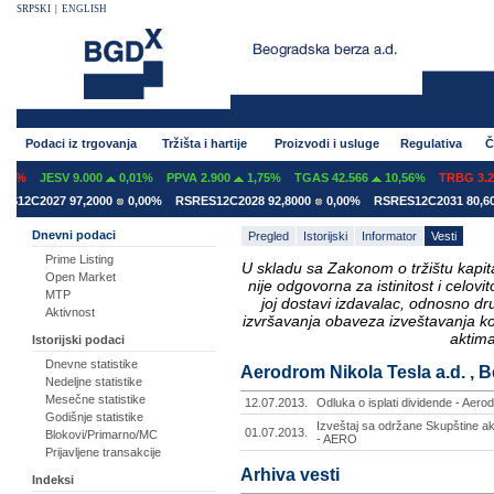
SRPSKI
|
ENGLISH
Podaci iz trgovanja
Tržišta i hartije
Proizvodi i usluge
Regulativa
Č
07%
JESV 9.000
0,01%
PPVA 2.900
1,75%
TGAS 42.566
10,56%
TRBG 3.29
S12C2027 97,2000
0,00%
RSRES12C2028 92,8000
0,00%
RSRES12C2031 80,60
Dnevni podaci
Pregled
Istorijski
Informator
Vesti
Prime Listing
U skladu sa Zakonom o tržištu kapital
Open Market
nije odgovorna za istinitost i celo
MTP
joj dostavi izdavalac, odnosno d
Aktivnost
izvršavanja obaveza izveštavanja k
aktima
Istorijski podaci
Dnevne statistike
Aerodrom Nikola Tesla a.d. , B
Nedeljne statistike
Mesečne statistike
12.07.2013.
Odluka o isplati dividende - Aer
Godišnje statistike
Izveštaj sa održane Skupštine ak
01.07.2013.
Blokovi/Primarno/MC
- AERO
Prijavljene transakcije
Arhiva vesti
Indeksi