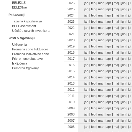
BELEX15
2026
jan
|
feb
|
mar
|
apr
|
maj
|
jun
|
jul
BELEXline
2025
jan
|
feb
|
mar
|
apr
|
maj
|
jun
|
jul
Pokazatelji
2024
jan
|
feb
|
mar
|
apr
|
maj
|
jun
|
jul
Tržišna kapitalizacija
2023
jan
|
feb
|
mar
|
apr
|
maj
|
jun
|
jul
BELEXsentiment
2022
jan
|
feb
|
mar
|
apr
|
maj
|
jun
|
jul
Učešće stranih investitora
2021
jan
|
feb
|
mar
|
apr
|
maj
|
jun
|
jul
Vesti o trgovanju
2020
jan
|
feb
|
mar
|
apr
|
maj
|
jun
|
jul
Uključenja
2019
jan
|
feb
|
mar
|
apr
|
maj
|
jun
|
jul
Promena zone fluktuacije
2018
jan
|
feb
|
mar
|
apr
|
maj
|
jun
|
jul
Promena indikativne cene
2017
jan
|
feb
|
mar
|
apr
|
maj
|
jun
|
jul
Privremene obustave
Isključenja
2016
jan
|
feb
|
mar
|
apr
|
maj
|
jun
|
jul
Primarna trgovanja
2015
jan
|
feb
|
mar
|
apr
|
maj
|
jun
|
jul
2014
jan
|
feb
|
mar
|
apr
|
maj
|
jun
|
jul
2013
jan
|
feb
|
mar
|
apr
|
maj
|
jun
|
jul
2012
jan
|
feb
|
mar
|
apr
|
maj
|
jun
|
jul
2011
jan
|
feb
|
mar
|
apr
|
maj
|
jun
|
jul
2010
jan
|
feb
|
mar
|
apr
|
maj
|
jun
|
jul
2009
jan
|
feb
|
mar
|
apr
|
maj
|
jun
|
jul
2008
jan
|
feb
|
mar
|
apr
|
maj
|
jun
|
jul
2007
jan
|
feb
|
mar
|
apr
|
maj
|
jun
|
jul
2006
jan
|
feb
|
mar
|
apr
|
maj
|
jun
|
jul