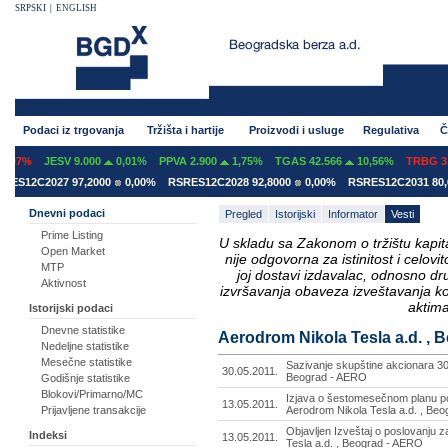
SRPSKI
|
ENGLISH
Podaci iz trgovanja
Tržišta i hartije
Proizvodi i usluge
Regulativa
Č
07%
JESV 9.000
0,01%
PPVA 2.900
1,75%
TGAS 42.566
10,56%
TRBG 3.2
S12C2027 97,2000
0,00%
RSRES12C2028 92,8000
0,00%
RSRES12C2031 80,60
Dnevni podaci
Pregled
Istorijski
Informator
Vesti
Prime Listing
U skladu sa Zakonom o tržištu kapital
Open Market
nije odgovorna za istinitost i celo
MTP
joj dostavi izdavalac, odnosno d
Aktivnost
izvršavanja obaveza izveštavanja k
aktima
Istorijski podaci
Dnevne statistike
Aerodrom Nikola Tesla a.d. , B
Nedeljne statistike
Mesečne statistike
Sazivanje skupštine akcionara 30.
30.05.2011.
Beograd - AERO
Godišnje statistike
Blokovi/Primarno/MC
Izjava o šestomesečnom planu pos
13.05.2011.
Prijavljene transakcije
Aerodrom Nikola Tesla a.d. , Be
Objavljen Izveštaj o poslovanju z
Indeksi
13.05.2011.
Tesla a.d. , Beograd - AERO