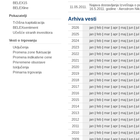
BELEX15
Najava dostavljanja Izveštaja o p
11.05.2011.
BELEXline
16.5.2011. godine - Aerodrom Nik
Pokazatelji
Arhiva vesti
Tržišna kapitalizacija
2026
jan
|
feb
|
mar
|
apr
|
maj
|
jun
|
jul
BELEXsentiment
Učešće stranih investitora
2025
jan
|
feb
|
mar
|
apr
|
maj
|
jun
|
jul
Vesti o trgovanju
2024
jan
|
feb
|
mar
|
apr
|
maj
|
jun
|
jul
2023
jan
|
feb
|
mar
|
apr
|
maj
|
jun
|
jul
Uključenja
Promena zone fluktuacije
2022
jan
|
feb
|
mar
|
apr
|
maj
|
jun
|
jul
Promena indikativne cene
2021
jan
|
feb
|
mar
|
apr
|
maj
|
jun
|
jul
Privremene obustave
2020
jan
|
feb
|
mar
|
apr
|
maj
|
jun
|
jul
Isključenja
Primarna trgovanja
2019
jan
|
feb
|
mar
|
apr
|
maj
|
jun
|
jul
2018
jan
|
feb
|
mar
|
apr
|
maj
|
jun
|
jul
2017
jan
|
feb
|
mar
|
apr
|
maj
|
jun
|
jul
2016
jan
|
feb
|
mar
|
apr
|
maj
|
jun
|
jul
2015
jan
|
feb
|
mar
|
apr
|
maj
|
jun
|
jul
2014
jan
|
feb
|
mar
|
apr
|
maj
|
jun
|
jul
2013
jan
|
feb
|
mar
|
apr
|
maj
|
jun
|
jul
2012
jan
|
feb
|
mar
|
apr
|
maj
|
jun
|
jul
2011
jan
|
feb
|
mar
|
apr
|
maj
|
jun
|
jul
2010
jan
|
feb
|
mar
|
apr
|
maj
|
jun
|
jul
2009
jan
|
feb
|
mar
|
apr
|
maj
|
jun
|
jul