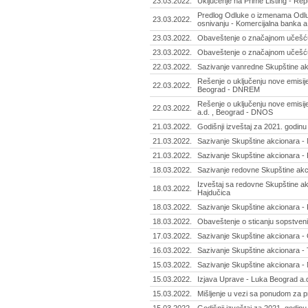
23.03.2022.
Uključenje na Prime Listing - Rep
Predlog Odluke o izmenama Odl
23.03.2022.
osnivanju - Komercijalna banka a
23.03.2022.
Obaveštenje o značajnom učešću
23.03.2022.
Obaveštenje o značajnom učešću 
22.03.2022.
Sazivanje vanredne Skupštine ak
Rešenje o uključenju nove emisij
22.03.2022.
Beograd - DNREM
Rešenje o uključenju nove emisij
22.03.2022.
a.d. , Beograd - DNOS
21.03.2022.
Godišnji izveštaj za 2021. godinu
21.03.2022.
Sazivanje Skupštine akcionara -
21.03.2022.
Sazivanje Skupštine akcionara - 
18.03.2022.
Sazivanje redovne Skupštine akc
Izveštaj sa redovne Skupštine ak
18.03.2022.
Hajdučica
18.03.2022.
Sazivanje Skupštine akcionara - P
18.03.2022.
Obaveštenje o sticanju sopstveni
17.03.2022.
Sazivanje Skupštine akcionara - G
16.03.2022.
Sazivanje Skupštine akcionara - 
15.03.2022.
Sazivanje Skupštine akcionara - 
15.03.2022.
Izjava Uprave - Luka Beograd a.
15.03.2022.
Mišljenje u vezi sa ponudom za p