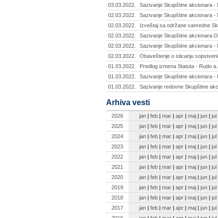
03.03.2022.
Sazivanje Skupštine akcionara - 
02.03.2022.
Sazivanje Skupštine akcionara - 
02.03.2022.
Izveštaj sa održane vanredne Sku
02.03.2022.
Sazivanje Skupštine akcionara Ob
02.03.2022.
Sazivanje Skupštine akcionara - 
02.03.2022.
Obaveštenje o sticanju sopstvenih
01.03.2022.
Predlog izmena Statuta - Rudo a.
01.03.2022.
Sazivanje Skupštine akcionara - 
01.03.2022.
Sazivanje redovne Skupštine akci
Arhiva vesti
2026
jan
|
feb
|
mar
|
apr
|
maj
|
jun
|
jul
2025
jan
|
feb
|
mar
|
apr
|
maj
|
jun
|
jul
2024
jan
|
feb
|
mar
|
apr
|
maj
|
jun
|
jul
2023
jan
|
feb
|
mar
|
apr
|
maj
|
jun
|
jul
2022
jan
|
feb
|
mar
|
apr
|
maj
|
jun
|
jul
2021
jan
|
feb
|
mar
|
apr
|
maj
|
jun
|
jul
2020
jan
|
feb
|
mar
|
apr
|
maj
|
jun
|
jul
2019
jan
|
feb
|
mar
|
apr
|
maj
|
jun
|
jul
2018
jan
|
feb
|
mar
|
apr
|
maj
|
jun
|
jul
2017
jan
|
feb
|
mar
|
apr
|
maj
|
jun
|
jul
2016
jan
|
feb
|
mar
|
apr
|
maj
|
jun
|
jul