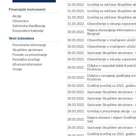
31.03.2022.
Izveštaj sa održane Skupštine akc
Finansijski instrumenti
31.03.2022.
Izveštaj sa održane Skupštine ak
Akcije
31.03.2022.
Izveštaj sa održane Skupštine ak
Obveznice
31.03.2022.
Obaveštenje o sticanju sopstveni
Sektorska klasifikacija
Najava dostavljanja Informatora o
Korporativni kalendar
30.03.2022.
Beograd
Vesti izdavalaca
30.03.2022.
Obaveštenje o značajnom učešću 
Povremene informacije
30.03.2022.
Obaveštenje o značajnom učešću 
Skupštine akcionara
30.03.2022.
Sazivanje Skupštine akcionara -
Ponude za preuzimanje
29.03.2022.
Obaveštenje o sticanju sopstveni
Periodični izveštaji
Ažurirani informatori
Odluka o raspodeli dobiti ili pokr
29.03.2022.
Ostalo
Kruševac
Odluka o usvajanju godišnjeg izv
29.03.2022.
Kruševac
29.03.2022.
Godišnji izveštaj za 2021. godinu
29.03.2022.
Sazivanje Skupštine akcionara -
28.03.2022.
Sazivanje Skupštine akcionara - T
28.03.2022.
Sazivanje Skupštine akcionara - 
28.03.2022.
Izveštaj o preuzimanju akcija - L
Najava dostave i objave Godišnje
28.03.2022.
Sad
28.03.2022.
Sazivanje Skupštine akcionara - 
Godišnji izveštaj za 2021. godin
28.03.2022.