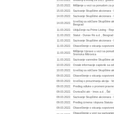
15.03.2022.
Godišnji izveštaj za 2021. godinu 
15.03.2022.
Mišljenje u vezi sa ponudom za p
15.03.2022.
Sazivanje Skupštine akcionara -
14.03.2022.
Sazivanje Skupštine akcionara - N
Izveštaj sa održane Skupštine akc
14.03.2022.
Beograd
11.03.2022.
Uključenje na Prime Listing - Re
11.03.2022.
Statut - Dunav Re a.d. , Beograd
11.03.2022.
Sazivanje Skupštine akcionara -
11.03.2022.
Obaveštenje o sticanju sopstveni
Mišljenje Uprave u vezi sa ponud
11.03.2022.
Sremska Mitrovica
11.03.2022.
Sazivanje vanredne Skupštine akc
10.03.2022.
Ostale informacije zapisnik sa odr
10.03.2022.
Izveštaj sa održane Skupštine akci
09.03.2022.
Obaveštenje o sticanju sopstveni
09.03.2022.
Izveštaj o preuzimanju akcija - Vo
09.03.2022.
Predlog odluke o promeni pravne 
09.03.2022.
Osnivački akt - Imos a.d. , Šid
09.03.2022.
Sazivanje Skupštine akcionara - I
09.03.2022.
Predlog izmena i dopuna Statuta 
09.03.2022.
Obaveštenje o sticanju sopstveni
Obaveštenje u vezi sa sazivanje