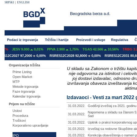
SRPSKI
|
ENGLISH
Podaci iz trgovanja
Tržišta i hartije
Proizvodi i usluge
Regulativa
Č
%
JESV 9.000
0,01%
PPVA 2.900
1,75%
TGAS 42.566
10,56%
TRBG 3.293
2C2027 97,2000
0,00%
RSRES12C2028 92,8000
0,00%
RSRES12C2031 80,6000
Organizacija tržišta
U skladu sa Zakonom o tržištu kapital
Prime Listing
nije odgovorna za istinitost i celo
Open Market
joj dostavi izdavalac, odnosno d
MTP
izvršavanja obaveza izveštavanja k
Metode trgovanja
aktima
Faze trgovanja
Kalendar trgovanja
Izdavaoci - Vesti za mart 2022
Prijem na tržište
31.03.2022.
Godišnji izveštaj za 2021. godinu
Uslovi
Napomena u skladu sa članom 51. 
31.03.2022.
Procedura
Sad
Troškovi
31.03.2022.
Upitnik o praksi korporativnog up
Korporativno upravljanje
31.03.2022.
Izveštaj sa redovne Skupštine ak
31.03.2022.
Korekcija obaveštenja o nameri pr
IPO