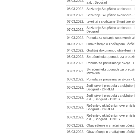
08.03.2022.
a.d. , Beograd
08.03.2022.
Sazivanje Skupštine akcionara - 
08.03.2022.
Sazivanje Skupštine akcionara - 
07.03.2022.
Izveštaj sa održane Skupštine ak
Sazivanje Skupštine akcionara - E
07.03.2022.
Beograd
04.03.2022.
Ponuda za sticanje sopstvenih akc
04.03.2022.
Obaveštenje o značajnom učešću 
04.03.2022.
Godišnji dokument o objavljenim 
03.03.2022.
Skraćeni tekst ponude za preuzim
03.03.2022.
Ponuda za preuzimanje akcija - 
Skraćeni tekst ponude za preuzim
03.03.2022.
Mitrovica
03.03.2022.
Ponuda za preuzimanje akcija - L
Jedinstveni prospekt za uključen
03.03.2022.
Beograd - DNREM
Jedinstveni prospekt za uključen
03.03.2022.
a.d. , Beograd - DNOS
Rešenje o uključenju nove emisij
03.03.2022.
Beograd - DNREM
Rešenje o uključenju nove emisij
03.03.2022.
a.d. , Beograd - DNOS
03.03.2022.
Obaveštenje o značajnom učešću
03.03.2022.
Obaveštenje o značajnom učešću