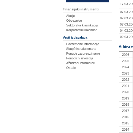
17.03.20
Finansijski instrumenti
07.03.20
Akcije
07.03.20
Obveznice
07.03.20
Sektorska klasifikacija
Korporativni kalendar
04.03.20
02.03.20
Vesti izdavalaca
Povremene informacije
Arhiva v
Skupštine akcionara
Ponude za preuzimanje
2026
Periodični izveštaji
2025
Ažurirani informatori
2024
Ostalo
2023
2022
2021
2020
2019
2018
2017
2016
2015
2014