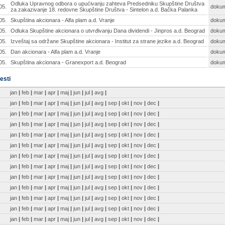
Odluka Upravnog odbora o upućivanju zahteva Predsedniku Skupštine Društva
05.
doku
za zakazivanje 18. redovne Skupštine Društva - Sintelon a.d. Bačka Palanka
05.
Skupština akcionara - Alfa plam a.d. Vranje
doku
05.
Odluka Skupštine akcionara o utvrđivanju Dana dividendi - Jinpros a.d. Beograd
doku
05.
Izveštaj sa održane Skupštine akcionara - Institut za strane jezike a.d. Beograd
doku
05.
Dan akcionara - Alfa plam a.d. Vranje
doku
05.
Skupština akcionara - Granexport a.d. Beograd
doku
esti
jan
|
feb
|
mar
|
apr
|
maj
|
jun
|
jul
|
avg
|
jan
|
feb
|
mar
|
apr
|
maj
|
jun
|
jul
|
avg
|
sep
|
okt
|
nov
|
dec
|
jan
|
feb
|
mar
|
apr
|
maj
|
jun
|
jul
|
avg
|
sep
|
okt
|
nov
|
dec
|
jan
|
feb
|
mar
|
apr
|
maj
|
jun
|
jul
|
avg
|
sep
|
okt
|
nov
|
dec
|
jan
|
feb
|
mar
|
apr
|
maj
|
jun
|
jul
|
avg
|
sep
|
okt
|
nov
|
dec
|
jan
|
feb
|
mar
|
apr
|
maj
|
jun
|
jul
|
avg
|
sep
|
okt
|
nov
|
dec
|
jan
|
feb
|
mar
|
apr
|
maj
|
jun
|
jul
|
avg
|
sep
|
okt
|
nov
|
dec
|
jan
|
feb
|
mar
|
apr
|
maj
|
jun
|
jul
|
avg
|
sep
|
okt
|
nov
|
dec
|
jan
|
feb
|
mar
|
apr
|
maj
|
jun
|
jul
|
avg
|
sep
|
okt
|
nov
|
dec
|
jan
|
feb
|
mar
|
apr
|
maj
|
jun
|
jul
|
avg
|
sep
|
okt
|
nov
|
dec
|
jan
|
feb
|
mar
|
apr
|
maj
|
jun
|
jul
|
avg
|
sep
|
okt
|
nov
|
dec
|
jan
|
feb
|
mar
|
apr
|
maj
|
jun
|
jul
|
avg
|
sep
|
okt
|
nov
|
dec
|
jan
|
feb
|
mar
|
apr
|
maj
|
jun
|
jul
|
avg
|
sep
|
okt
|
nov
|
dec
|