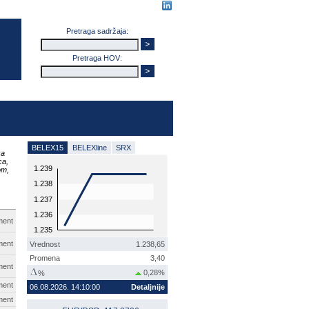
Pretraga sadržaja:
Pretraga HOV:
BELEX15
BELEXline
SRX
za
ca,
1.239
om,
1.238
1.237
1.236
ment
1.235
ment
Vrednost
1.238,65
Promena
3,40
ment
0,28%
%
ment
06.08.2026. 14:10:00
Detaljnije
ment