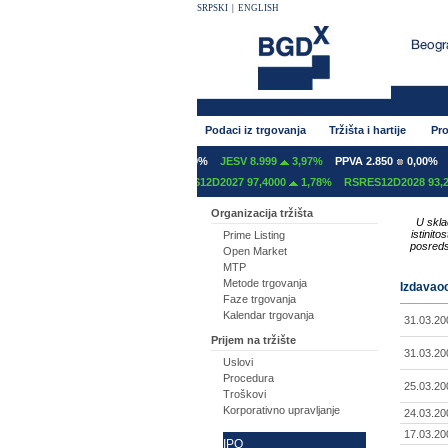
SRPSKI
|
ENGLISH
Podaci iz trgovanja
Tržišta i hartije
Pro
NT 600
0,00%
GFOM 1.400
0,00%
JESV 8.999
3,97%
PPVA 2.850
0,00%
T
S12C2027 97,2000
0,00%
RSRES12D2027 97,4000
1,78%
RSRES12D2028 93,20
Organizacija tržišta
U skla
istinit
Prime Listing
posreds
Open Market
MTP
Metode trgovanja
Izdavaoc
Faze trgovanja
Kalendar trgovanja
31.03.20
Prijem na tržište
31.03.20
Uslovi
Procedura
25.03.20
Troškovi
Korporativno upravljanje
24.03.20
17.03.20
IPO