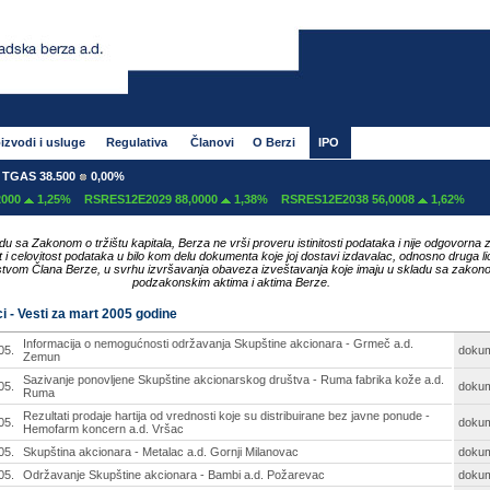
izvodi i usluge
Regulativa
Članovi
O Berzi
IPO
GAS 38.500
0,00%
00
1,25%
RSRES12E2029 88,0000
1,38%
RSRES12E2038 56,0008
1,62%
du sa Zakonom o tržištu kapitala, Berza ne vrši proveru istinitosti podataka i nije odgovorna 
ost i celovitost podataka u bilo kom delu dokumenta koje joj dostavi izdavalac, odnosno druga li
tvom Člana Berze, u svrhu izvršavanja obaveza izveštavanja koje imaju u skladu sa zakon
podzakonskim aktima i aktima Berze.
i - Vesti za mart 2005 godine
Informacija o nemogućnosti održavanja Skupštine akcionara - Grmeč a.d.
05.
doku
Zemun
Sazivanje ponovljene Skupštine akcionarskog društva - Ruma fabrika kože a.d.
05.
doku
Ruma
Rezultati prodaje hartija od vrednosti koje su distribuirane bez javne ponude -
05.
doku
Hemofarm koncern a.d. Vršac
05.
Skupština akcionara - Metalac a.d. Gornji Milanovac
doku
05.
Održavanje Skupštine akcionara - Bambi a.d. Požarevac
doku