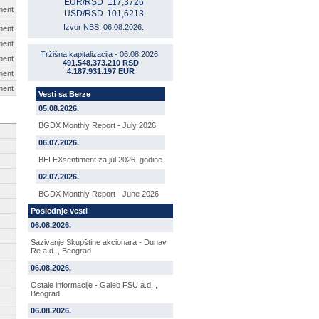
EUR/RSD
117,3726
ment
USD/RSD
101,6213
Izvor NBS, 06.08.2026.
ment
ment
Tržišna kapitalizacija - 06.08.2026.
ment
491.548.373.210 RSD
4.187.931.197 EUR
ment
ment
Vesti sa Berze
05.08.2026.
BGDX Monthly Report - July 2026
06.07.2026.
BELEXsentiment za jul 2026. godine
02.07.2026.
BGDX Monthly Report - June 2026
Poslednje vesti
06.08.2026.
Sazivanje Skupštine akcionara - Dunav
Re a.d. , Beograd
06.08.2026.
Ostale informacije - Galeb FSU a.d. ,
Beograd
06.08.2026.