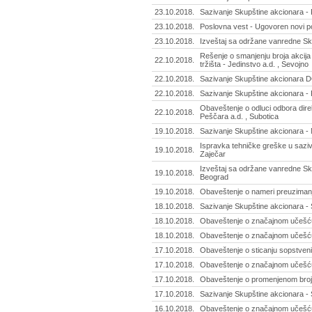
23.10.2018.
Sazivanje Skupštine akcionara - R
23.10.2018.
Poslovna vest - Ugovoren novi po
23.10.2018.
Izveštaj sa održane vanredne Sku
Rešenje o smanjenju broja akcija 
22.10.2018.
tržišta - Jedinstvo a.d. , Sevojno
22.10.2018.
Sazivanje Skupštine akcionara D
22.10.2018.
Sazivanje Skupštine akcionara - 
Obaveštenje o odluci odbora dire
22.10.2018.
Peščara a.d. , Subotica
19.10.2018.
Sazivanje Skupštine akcionara - 
Ispravka tehničke greške u sazivu
19.10.2018.
Zaječar
Izveštaj sa održane vanredne Sku
19.10.2018.
Beograd
19.10.2018.
Obaveštenje o nameri preuzimanja
18.10.2018.
Sazivanje Skupštine akcionara - S
18.10.2018.
Obaveštenje o značajnom učešću 
18.10.2018.
Obaveštenje o značajnom učešću 
17.10.2018.
Obaveštenje o sticanju sopstvenih
17.10.2018.
Obaveštenje o značajnom učešću 
17.10.2018.
Obaveštenje o promenjenom broju 
17.10.2018.
Sazivanje Skupštine akcionara - 
16.10.2018.
Obaveštenje o značajnom učešću 