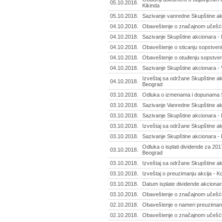
05.10.2018.
Kikinda
05.10.2018.
Sazivanje vanredne Skupštine ak
04.10.2018.
Obaveštenje o značajnom učešću
04.10.2018.
Sazivanje Skupštine akcionara - 
04.10.2018.
Obaveštenje o sticanju sopstveni
04.10.2018.
Obaveštenje o otuđenju sopstven
04.10.2018.
Sazivanje Skupštine akcionara - 
Izveštaj sa održane Skupštine ak
04.10.2018.
Beograd
03.10.2018.
Odluka o izmenama i dopunama St
03.10.2018.
Sazivanje Vanredne Skupštine ak
03.10.2018.
Sazivanje Skupštine akcionara -
03.10.2018.
Izveštaj sa održane Skupštine a
03.10.2018.
Sazivanje Skupštine akcionara - 
Odluka o isplati dividende za 201
03.10.2018.
Beograd
03.10.2018.
Izveštaj sa održane Skupštine ak
03.10.2018.
Izveštaj o preuzimanju akcija - K
03.10.2018.
Datum isplate dividende akciona
03.10.2018.
Obaveštenje o značajnom učešću
02.10.2018.
Obaveštenje o nameri preuziman
02.10.2018.
Obaveštenje o značajnom učešću