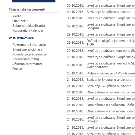
30.10.2018.
Izveštaj sa održane Skupštine akc
Finansijski instrumenti
30.10.2018.
Sazivanje Skupštine akcionara - 
Akcije
30.10.2018.
Izveštaj sa održane Skupštine a
Obveznice
Izveštaj sa održane Skupštine ak
Sektorska klasifikacija
29.10.2018.
Beograd
Korporativni kalendar
29.10.2018.
Izveštaj sa održane Skupštine a
Vesti izdavalaca
Rešenje o uključenju nove emisije
29.10.2018.
TIGR
Povremene informacije
Skupštine akcionara
29.10.2018.
Izveštaj sa održane vanredne Sku
Ponude za preuzimanje
29.10.2018.
Izveštaj sa održane Skupštine ak
Periodični izveštaji
Izveštaj sa održane vanredne Sku
Ažurirani informatori
26.10.2018.
Aleksandrovac
Ostalo
25.10.2018.
Ostale informacije - AMS Osigura
24.10.2018.
Sazivanje Skupštine akcionara -
24.10.2018.
Sazivanje Skupštine akcionara - L
24.10.2018.
Obaveštenje o nameri preuzimanja 
24.10.2018.
Izveštaj sa održane Skupštine ak
24.10.2018.
Obaveštenje o značajnom učešću
24.10.2018.
Obaveštenje o značajnom učešću
Izveštaj sa održane Skupštine akc
24.10.2018.
Sevojno
24.10.2018.
Izveštaj sa održane Skupštine ak
23.10.2018.
Sazivanje Skupštine akcionara - 