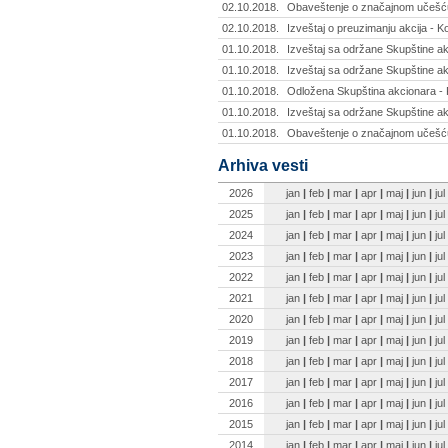
02.10.2018.
Obaveštenje o značajnom učešću 
02.10.2018.
Izveštaj o preuzimanju akcija - K
01.10.2018.
Izveštaj sa održane Skupštine ak
01.10.2018.
Izveštaj sa održane Skupštine akc
01.10.2018.
Odložena Skupština akcionara - 
01.10.2018.
Izveštaj sa održane Skupštine a
01.10.2018.
Obaveštenje o značajnom učešću 
Arhiva vesti
2026
jan
|
feb
|
mar
|
apr
|
maj
|
jun
|
jul
2025
jan
|
feb
|
mar
|
apr
|
maj
|
jun
|
jul
2024
jan
|
feb
|
mar
|
apr
|
maj
|
jun
|
jul
2023
jan
|
feb
|
mar
|
apr
|
maj
|
jun
|
jul
2022
jan
|
feb
|
mar
|
apr
|
maj
|
jun
|
jul
2021
jan
|
feb
|
mar
|
apr
|
maj
|
jun
|
jul
2020
jan
|
feb
|
mar
|
apr
|
maj
|
jun
|
jul
2019
jan
|
feb
|
mar
|
apr
|
maj
|
jun
|
jul
2018
jan
|
feb
|
mar
|
apr
|
maj
|
jun
|
jul
2017
jan
|
feb
|
mar
|
apr
|
maj
|
jun
|
jul
2016
jan
|
feb
|
mar
|
apr
|
maj
|
jun
|
jul
2015
jan
|
feb
|
mar
|
apr
|
maj
|
jun
|
jul
2014
jan
|
feb
|
mar
|
apr
|
maj
|
jun
|
jul