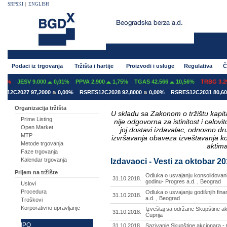
SRPSKI
|
ENGLISH
Podaci iz trgovanja
Tržišta i hartije
Proizvodi i usluge
Regulativa
Č
JESV 9.000
0,01%
PPVA 2.900
1,75%
TGAS 42.566
10,56%
TRBG 3.293
2C2027 97,2000
0,00%
RSRES12C2028 92,8000
0,00%
RSRES12C2031 80,6000
Organizacija tržišta
U skladu sa Zakonom o tržištu kapital
Prime Listing
nije odgovorna za istinitost i celo
Open Market
joj dostavi izdavalac, odnosno d
MTP
izvršavanja obaveza izveštavanja k
Metode trgovanja
aktima
Faze trgovanja
Kalendar trgovanja
Izdavaoci - Vesti za oktobar 2
Prijem na tržište
Odluka o usvajanju konsolidovanih
31.10.2018.
godinu- Progres a.d. , Beograd
Uslovi
Procedura
Odluka o usvajanju godišnjih fina
31.10.2018.
a.d. , Beograd
Troškovi
Korporativno upravljanje
Izveštaj sa održane Skupštine ak
31.10.2018.
Ćuprija
IPO
31.10.2018.
Sazivanje Skupštine akcionara - C