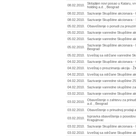
Sklopljen novi posao u Kataru, vr
08.02.2010.
holding a.d. , Beograd
08.02.2010.
Sazivanje Skupštine akcionara - 
08.02.2010.
Sazivanje Skupštine akcionara - 
05.02.2010.
Obaveštenje o ponudi za preuzima
05.02.2010.
Sazivanje vanredne Skupštine akc
05.02.2010.
Sazivanje vanredne Skupštine ak
Sazivanje Skupštine akcionara - E
05.02.2010.
Beograd
05.02.2010.
Izveštaj sa održane vanredne Sku
04.02.2010.
Sazivanje Skupštine akcionara -
04.02.2010.
Izveštaj o preuzimanju akcija - Žit
04.02.2010.
Izveštaj sa održane Skupštine a
04.02.2010.
Sazivanje vanredne skupštine 25.1
04.02.2010.
Sazivanje vanredne skupštine za 0
03.02.2010.
Sazivanje vanredne Skupštine ak
Obaveštenje o zahtevu za prinud
03.02.2010.
a.d. , Beograd
03.02.2010.
Obaveštenje o prinudnoj prodaji a
Ispravka obaveštenja o posedovan
03.02.2010.
Kragujevac
03.02.2010.
Sazivanje Skupštine akcionara - 
03.02.2010.
Izveštaj sa održane Skupštine a