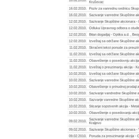
16.02.2010.
Kruševac
16.02.2010.
Poziv za vanrednu sednicu Skupš
16.02.2010.
Sazivanje vanredne Skupštine akc
12.02.2010.
Sazivanje Skupštine akcionara - 
12.02.2010.
Odluka Upravnog odbora o otuđenj
12.02.2010.
Bitan dogadjaj - Optika a.d. , Be
12.02.2010.
Izveštaj sa održane Skupštine ak
11.02.2010.
Skraćeni tekst ponude za preuzim
11.02.2010.
Izveštaj sa održane Skupštine a
11.02.2010.
Obaveštenje o posedovnju akcija 
11.02.2010.
Izveštaj o preuzimanju akcija - Ka
10.02.2010.
Izveštaj sa održane Skupštine ak
10.02.2010.
Sazivanje vanredne Skupštine akc
10.02.2010.
Obaveštenje o prinudnoj prodaji a
10.02.2010.
Sazivanje vandredne Skupštine akc
10.02.2010.
Sazvanje vanredne Skupštine ak
10.02.2010.
Sticanje sopstvenih akcija - Metal
10.02.2010.
Obaveštenje o posedovanju akcij
Sazivanje vanredne Skupštine akc
09.02.2010.
Kraljevo
09.02.2010.
Sazivanje Skupštine akcionara - 
09.02.2010.
Ponuda za preuzimanje akcija - O