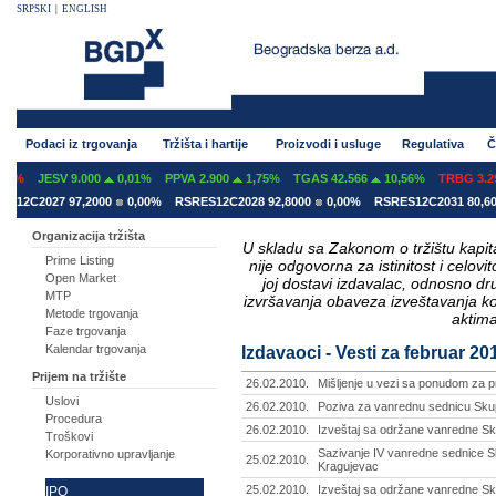
SRPSKI
|
ENGLISH
Podaci iz trgovanja
Tržišta i hartije
Proizvodi i usluge
Regulativa
Č
JESV 9.000
0,01%
PPVA 2.900
1,75%
TGAS 42.566
10,56%
TRBG 3.293
C2027 97,2000
0,00%
RSRES12C2028 92,8000
0,00%
RSRES12C2031 80,6000
Organizacija tržišta
U skladu sa Zakonom o tržištu kapital
Prime Listing
nije odgovorna za istinitost i celo
Open Market
joj dostavi izdavalac, odnosno d
MTP
izvršavanja obaveza izveštavanja k
Metode trgovanja
aktima
Faze trgovanja
Kalendar trgovanja
Izdavaoci - Vesti za februar 2
Prijem na tržište
26.02.2010.
Mišljenje u vezi sa ponudom za p
Uslovi
26.02.2010.
Poziva za vanrednu sednicu Skup
Procedura
26.02.2010.
Izveštaj sa održane vanredne Skup
Troškovi
Sazivanje IV vanredne sednice Sk
Korporativno upravljanje
25.02.2010.
Kragujevac
25.02.2010.
Izveštaj sa održane vanredne Sk
IPO