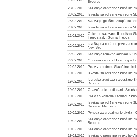
Beograd
23.02.2010.
Sazivanje vanredne Skupštine ak
23.02.2010.
Izveštaj sa održane vanredne Sk
23.02.2010.
Sazivanje godišnje Skupštine akc
23.02.2010.
Izveštaj sa održane vanredne Sk
Odluka o sazivanju II godišnje S
22.02.2010.
Trepča a.d. , Gornja Trepča
Izveštaj sa održane prve vanredn
22.02.2010.
Novi Sad
22.02.2010.
Sazivanje redovne sednice Skupš
22.02.2010.
Održana sednica Upravnog odbora
22.02.2010.
Poziv za sednicu Skupštine akcio
19.02.2010.
Izveštaj sa održane Skupštine akc
Ispravka izveštaja sa održane Sk
19.02.2010.
Beograd
19.02.2010.
Obaveštenje o odlaganju Skupštine
19.02.2010.
Poziv za vanrednu sednicu Skupšt
Izveštaj sa održane vanredne Sku
19.02.2010.
Sremska Mitrovica
19.02.2010.
Ponuda za preuzimanje akcija - C
Sazivanje vanredne Skupštine akc
19.02.2010.
Beograd
19.02.2010.
Sazivanje vanredne Skupštine akc
19.02.2010.
Izveštaj o preuzimanju akcija - Al