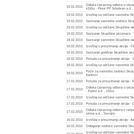
Odluka Upravnog odbora o stica
19.02.2010.
tržištu - Pionir PP Srbobran a.d. 
19.02.2010.
Izveštaj sa održane vanredne Sku
19.02.2010.
Sazivanje vanredne sednice Skup
19.02.2010.
Izveštaj sa održane Skupštine ak
19.02.2010.
Sazivanje Skupštine akcionara - 
18.02.2010.
Sazivanje vanredne Skupštine akci
18.02.2010.
Izveštaj o preuzimanju akcija - Fi
18.02.2010.
Sazivanje godišnje Skupštine akc
18.02.2010.
Ponuda za preuzimanje akcija - S
18.02.2010.
Izveštaj sa održane vanredne Sku
Poziv za vanrednu sednicu Skupš
18.02.2010.
Karlovci
17.02.2010.
Ponuda za preuzimanje akcija - 6
Odluka Upravnog odbora o stican
17.02.2010.
- Putevi a.d. , Užice
17.02.2010.
Izveštaj sa održane vanredne Sku
17.02.2010.
Ponuda za preuzimanje akcija - 
Odluka Upravnog odbora o raspodel
17.02.2010.
sinma a.d. , Sevojno
16.02.2010.
Izveštaj o preuzimanju akcija - A
16.02.2010.
Odlaganje sednice vanredne Skup
Izveštaj sa održane vanredne Sk