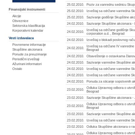
25.02.2010.
Poziv za vanrednu sednicu Skupš
Finansijski instrumenti
25.02.2010.
Izveštaj sa održane vanredna Sk
Akcije
25.02.2010.
Sazivanje godišnje Skupštine akci
Obveznice
24.02.2010.
Sazivanje Skupštine akcionara - 
Sektorska klasifikacija
Izveštaj sa održane godišnje Skup
Korporativni kalendar
24.02.2010.
corporation a.d. , Beograd
Vesti izdavalaca
24.02.2010.
Izveštaj o blokadi poslovnog rač
Povremene informacije
Izveštaj sa održane IV vanredne 
24.02.2010.
Skupštine akcionara
Beograd
Ponude za preuzimanje
24.02.2010.
Obaveštenje o ostavkama članova
Periodični izveštaji
24.02.2010.
Sazivanje vanredne Skupštine akc
Ažurirani informatori
Ostalo
24.02.2010.
Izveštaj sa održane vanredne Skup
24.02.2010.
Izveštaj sa održane vanredne Skup
24.02.2010.
Ponuda za sticanje sopstvenih ak
Odluka Upravnog odbora o utvrđiv
23.02.2010.
Beograd
23.02.2010.
Sazivanje Skupštine akcionara -
Odluka Upravnog odbora o utvrđi
23.02.2010.
Beograd
23.02.2010.
Sazivanje vanredne Skupštine ak
23.02.2010.
Izveštaj sa održane vanredne Sk
23.02.2010.
Odluka Skupštine akcionara o rasp
Odluka Upravnog odbora o utvrđiv
23.02.2010.