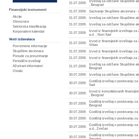
Izveštaj sa održane Skupštine ak
31.07.2009.
, Beograd
Finansijski instrumenti
31.07.2009.
Sazivanje Skupštine akcionara - 
Akcije
31.07.2009.
Izveštaj sa održane Skupštine ak
Obveznice
31.07.2009.
Izveštaj sa održane Skupštine akc
Sektorska klasifikacija
Izvod iz finansijskih izveštaja z
Korporativni kalendar
31.07.2009.
a.d. , Novi Sad
Vesti izdavalaca
Izvod iz finansijskih izveštaja za
31.07.2009.
Vrbas
Povremene informacije
Skupštine akcionara
31.07.2009.
Izvod iz finansijskih izveštaja za
Ponude za preuzimanje
31.07.2009.
Izvod iz finansijskih izveštaja za
Periodični izveštaji
Izveštaj sa održane Skupštine ak
Ažurirani informatori
31.07.2009.
Beograd
Ostalo
30.07.2009.
Izveštaj sa održane Skupštine ak
Godišnji izveštaj o poslovanju za
30.07.2009.
Sad
Izvod iz konsolidovanih finansijs
30.07.2009.
, Beograd
Godišnji izveštaj o poslovanju za
30.07.2009.
Beograd
30.07.2009.
Godišnji izveštaj o poslovanju z
30.07.2009.
Godišnji izveštaj o poslovanju za
Godišnji izveštaj o poslovanju z
30.07.2009.
a.d., Zvečan
Godišnji izveštaj o poslovanju za
30.07.2009.
Sevojno