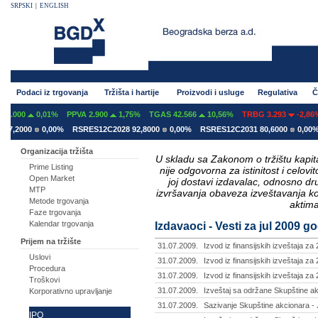
SRPSKI
|
ENGLISH
Podaci iz trgovanja
Tržišta i hartije
Proizvodi i usluge
Regulativa
Č
0,01%
PPVA 2.900
1,75%
TGAS 42.566
10,56%
TRBG 3.293
-2,86%
00
0,00%
RSRES12C2028 92,8000
0,00%
RSRES12C2031 80,6000
0,00%
RSRE
Organizacija tržišta
U skladu sa Zakonom o tržištu kapital
Prime Listing
nije odgovorna za istinitost i celo
Open Market
joj dostavi izdavalac, odnosno d
MTP
izvršavanja obaveza izveštavanja k
Metode trgovanja
aktima
Faze trgovanja
Kalendar trgovanja
Izdavaoci - Vesti za jul 2009 g
Prijem na tržište
31.07.2009.
Izvod iz finansijskih izveštaja za
Uslovi
31.07.2009.
Izvod iz finansijskih izveštaja za
Procedura
31.07.2009.
Izvod iz finansijskih izveštaja z
Troškovi
31.07.2009.
Izveštaj sa održane Skupštine akc
Korporativno upravljanje
31.07.2009.
Sazivanje Skupštine akcionara - J
IPO