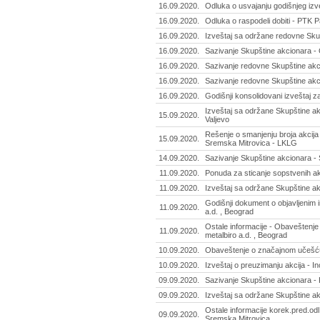
16.09.2020.
Odluka o usvajanju godišnjeg izve
16.09.2020.
Odluka o raspodeli dobiti - PTK Pa
16.09.2020.
Izveštaj sa održane redovne Skup
16.09.2020.
Sazivanje Skupštine akcionara -
16.09.2020.
Sazivanje redovne Skupštine akci
16.09.2020.
Sazivanje redovne Skupštine akc
16.09.2020.
Godišnji konsolidovani izveštaj z
Izveštaj sa održane Skupštine ak
15.09.2020.
Valjevo
Rešenje o smanjenju broja akcija
15.09.2020.
Sremska Mitrovica - LKLG
14.09.2020.
Sazivanje Skupštine akcionara - 
11.09.2020.
Ponuda za sticanje sopstvenih akc
11.09.2020.
Izveštaj sa održane Skupštine ak
Godišnji dokument o objavljenim 
11.09.2020.
a.d. , Beograd
Ostale informacije - Obaveštenje
11.09.2020.
metalbiro a.d. , Beograd
10.09.2020.
Obaveštenje o značajnom učešću 
10.09.2020.
Izveštaj o preuzimanju akcija - I
09.09.2020.
Sazivanje Skupštine akcionara - K
09.09.2020.
Izveštaj sa održane Skupštine ak
Ostale informacije korek.pred.odl
09.09.2020.
Sremska Mitrovica