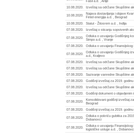
Fasil a.d. , Arilje
10.08.2020.
Izveštaj sa održane Skupštine akci
Najava dostavljanja i objave Kvart
10.08.2020.
Fintel energija a.d. , Beograd
10.08.2020.
Statut - Žitosrem a.d. , Inđija
07.08.2020.
Izveštaj o sticanju sopstvenih akci
Odluka o usvajanju Godišnjeg kon
07.08.2020.
Simpo a.d. , Vranje
07.08.2020.
Odluka o usvajanju Finansijskog i
Odluka o usvajanju Godišnjeg izv
07.08.2020.
a.d., Kraljevo
07.08.2020.
Izveštaj sa održane Skupštine ak
07.08.2020.
Izveštaj sa održane Skupštine a
07.08.2020.
Sazivanje vanredne Skupštine akci
07.08.2020.
Godišnji izveštaj za 2019. godinu
07.08.2020.
Izveštaj sa održane Skupštine ak
07.08.2020.
Godišnji dokument o objavljenim 
Konsolidovani godišnji izveštaj za
07.08.2020.
Beograd
07.08.2020.
Godišnji izveštaj za 2019. godinu
Odluka o pokriću gubitka za 2019.
07.08.2020.
Dobanovci
Odluka o usvajanju Finansijskog i
07.08.2020.
logističke usluge a.d. , Dobanovc