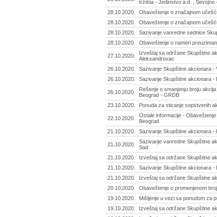
tržišta - Jedinstvo a.d. , Sevojno
28.10.2020.
Obaveštenje o značajnom učešću 
28.10.2020.
Obaveštenje o značajnom učešću 
28.10.2020.
Sazivanje vanredne sednice Skup
28.10.2020.
Obaveštenje o nameri preuzimanja
Izveštaj sa održane Skupštine ak
27.10.2020.
Aleksandrovac
26.10.2020.
Sazivanje Skupštine akcionara - 
26.10.2020.
Sazivanje Skupštine akcionara - 
Rešenje o smanjenju broju akcija 
26.10.2020.
Beograd - GRDB
23.10.2020.
Ponuda za sticanje sopstvenih akci
Ostale informacije - Obaveštenje 
22.10.2020.
Beograd
21.10.2020.
Sazivanje Skupštine akcionara - 
Sazivanje vanredne Skupštine ak
21.10.2020.
Sad
21.10.2020.
Izveštaj sa održane Skupštine ak
21.10.2020.
Sazivanje Skupštine akcionara - 
21.10.2020.
Izveštaj sa održane Skupštine ak
20.10.2020.
Obaveštenje o promenjenom broju 
19.10.2020.
Mišljenje u vezi sa ponudom za p
19.10.2020.
Izveštaj sa održane Skupštine ak