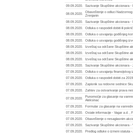
09.09.2020.
Sazivanje Skupštine akcionara -
Obaveštenje o odluci Nadzornog o
08.09.2020.
Zrenjanin
08.09.2020.
Sazivanje Skupštine akcionara - D
08.09.2020.
Odluka o raspodeli dobiti ili pokr
08.09.2020.
Odluka o usvajanju godišnjeg kon
08.09.2020.
Odluka o usvajanju godišnjeg izve
08.09.2020.
Izveštaj sa održane Skupštine ak
08.09.2020.
Izveštaj sa održane Skupštine akc
08.09.2020.
Izveštaj sa održane Skupštine a
08.09.2020.
Sazivanje Skupštine akcionara -
07.09.2020.
Odluka o usvajanju finansijskog i
07.09.2020.
Odluka o raspodeli dobiti za 2019
07.09.2020.
Zapisnik sa redovne sednice Skup
07.09.2020.
Zahtev za ostvarivanje prava nes
Punomoćje za glasanje na vanredn
07.09.2020.
Aleksinac
07.09.2020.
Formular za glasanje na vanredno
07.09.2020.
Ostale informacije - Vagar a.d. , 
07.09.2020.
Obaveštenje o nesaglasnim akcion
07.09.2020.
Sazivanje Skupštine akcionara - 
07.09.2020.
Predlog odluke o izmeni statuta - 