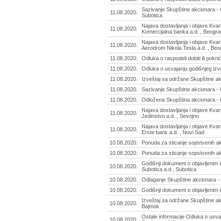
Sazivanje Skupštine akcionara - 
11.08.2020.
Subotica
Najava dostavljanja i objave Kvart
11.08.2020.
Komercijalna banka a.d. , Beogra
Najava dostavljanja i objave Kvart
11.08.2020.
Aerodrom Nikola Tesla a.d. , Beo
11.08.2020.
Odluka o raspodeli dobiti ili pokri
11.08.2020.
Odluka o usvajanju godišnjeg izve
11.08.2020.
Izveštaj sa održane Skupštine akc
11.08.2020.
Sazivanje Skupštine akcionara -
11.08.2020.
Odložena Skupština akcionara - 
Najava dostavljanja i objave Kvart
11.08.2020.
Jedinstvo a.d. , Sevojno
Najava dostavljanja i objave Kvart
11.08.2020.
Erste bank a.d. , Novi Sad
10.08.2020.
Ponuda za sticanje sopstvenih akc
10.08.2020.
Ponuda za sticanje sopstvenih ak
Godišnji dokument o objavljenim 
10.08.2020.
Subotica a.d., Subotica
10.08.2020.
Odlaganje Skupštine akcionara -
10.08.2020.
Godišnji dokument o objavljenim i
Izveštaj sa održane Skupštine ak
10.08.2020.
Bajmok
Ostale informacije Odluka o usva
10.08.2020.