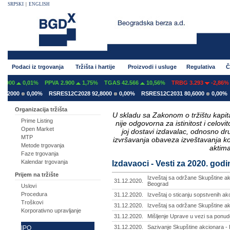
SRPSKI
|
ENGLISH
Podaci iz trgovanja
Tržišta i hartije
Proizvodi i usluge
Regulativa
Č
0,01%
PPVA 2.900
1,75%
TGAS 42.566
10,56%
TRBG 3.293
-2,86%
0
0,00%
RSRES12C2028 92,8000
0,00%
RSRES12C2031 80,6000
0,00%
RSRES
Organizacija tržišta
U skladu sa Zakonom o tržištu kapital
Prime Listing
nije odgovorna za istinitost i celo
Open Market
joj dostavi izdavalac, odnosno d
MTP
izvršavanja obaveza izveštavanja k
Metode trgovanja
aktima
Faze trgovanja
Kalendar trgovanja
Izdavaoci - Vesti za 2020. god
Prijem na tržište
Izveštaj sa održane Skupštine ak
31.12.2020.
Beograd
Uslovi
Procedura
31.12.2020.
Izveštaj o sticanju sopstvenih akc
Troškovi
31.12.2020.
Izveštaj sa održane Skupštine ak
Korporativno upravljanje
31.12.2020.
Mišljenje Uprave u vezi sa ponud
31.12.2020.
Sazivanje Skupštine akcionara - 
IPO