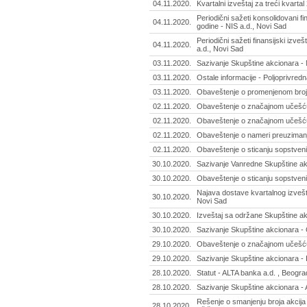
04.11.2020.
Kvartalni izveštaj za treći kvarta
Periodični sažeti konsolidovani fi
04.11.2020.
godine - NIS a.d., Novi Sad
Periodični sažeti finansijski izve
04.11.2020.
a.d., Novi Sad
03.11.2020.
Sazivanje Skupštine akcionara -
03.11.2020.
Ostale informacije - Poljoprivred
03.11.2020.
Obaveštenje o promenjenom broju 
02.11.2020.
Obaveštenje o značajnom učešću 
02.11.2020.
Obaveštenje o značajnom učešću 
02.11.2020.
Obaveštenje o nameri preuzimanj
02.11.2020.
Obaveštenje o sticanju sopstven
30.10.2020.
Sazivanje Vanredne Skupštine akc
30.10.2020.
Obaveštenje o sticanju sopstvenih
Najava dostave kvartalnog izvešta
30.10.2020.
Novi Sad
30.10.2020.
Izveštaj sa održane Skupštine a
30.10.2020.
Sazivanje Skupštine akcionara - 
29.10.2020.
Obaveštenje o značajnom učešću 
29.10.2020.
Sazivanje Skupštine akcionara - In
28.10.2020.
Statut - ALTA banka a.d. , Beogra
28.10.2020.
Sazivanje Skupštine akcionara - 
Rešenje o smanjenju broja akcija 
28.10.2020.