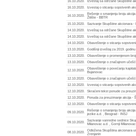
16.10.2020.
Izveštaj sa održane Skupštine ak
16.10.2020.
Izvestaj o sticanju sopstvenih akci
Rešenje o smanjenju broju akcija
16.10.2020.
Žitište - BBTR
15.10.2020.
Sazivanje Skupštine akcionara - 
14.10.2020.
Izveštaj sa održane Skupštine ak
14.10.2020.
Izveštaj sa održane Skupštine ak
14.10.2020.
Obaveštenje o sticanju sopstveni
13.10.2020.
Godišnji izveštaj za 2019. godinu
13.10.2020.
Obaveštenje o promenjenom broju 
13.10.2020.
Obaveštenje o značajnom učešću 
Obaveštenje o povećanju kapitala 
12.10.2020.
Bujanovac
12.10.2020.
Obaveštenje o značajnom učešću 
12.10.2020.
Izvestaj o sticanju sopstvenih akc
12.10.2020.
Skraćeni tekst ponude za preuzim
12.10.2020.
Ponuda za preuzimanje akcija - Š
12.10.2020.
Obaveštenje o sticanju sopstveni
Rešenje o smanjenju broju akcija 
09.10.2020.
jezike a.d. , Beograd - INSJ
Sazivanje vanredne sednice Skupš
09.10.2020.
Milanovac a.d. , Gornji Milanovac
Odložena Skupština akcionara us
08.10.2020.
Zrenjanin