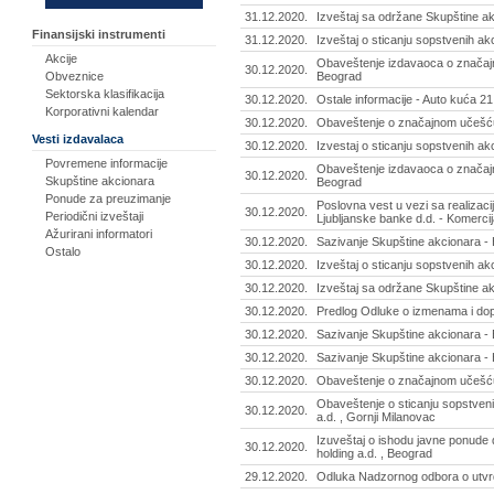
31.12.2020.
Izveštaj sa održane Skupštine ak
Finansijski instrumenti
31.12.2020.
Izveštaj o sticanju sopstvenih ak
Akcije
Obaveštenje izdavaoca o značajn
30.12.2020.
Obveznice
Beograd
Sektorska klasifikacija
30.12.2020.
Ostale informacije - Auto kuća 21
Korporativni kalendar
30.12.2020.
Obaveštenje o značajnom učešću 
Vesti izdavalaca
30.12.2020.
Izvestaj o sticanju sopstvenih ak
Povremene informacije
Obaveštenje izdavaoca o značajn
30.12.2020.
Skupštine akcionara
Beograd
Ponude za preuzimanje
Poslovna vest u vezi sa realizac
30.12.2020.
Periodični izveštaji
Ljubljanske banke d.d. - Komerci
Ažurirani informatori
30.12.2020.
Sazivanje Skupštine akcionara - 
Ostalo
30.12.2020.
Izveštaj o sticanju sopstvenih ak
30.12.2020.
Izveštaj sa održane Skupštine akc
30.12.2020.
Predlog Odluke o izmenama i dop
30.12.2020.
Sazivanje Skupštine akcionara - 
30.12.2020.
Sazivanje Skupštine akcionara - 
30.12.2020.
Obaveštenje o značajnom učešću
Obaveštenje o sticanju sopstveni
30.12.2020.
a.d. , Gornji Milanovac
Izuveštaj o ishodu javne ponude d
30.12.2020.
holding a.d. , Beograd
29.12.2020.
Odluka Nadzornog odbora o utvrdj