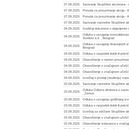
07.09.2020.
Sazivanje Skupštine akcionara - A
07.09.2020.
Ponuda za preuzimanje akcija - 
07.09.2020.
Ponuda za preuzimanje akcija - 
07.09.2020.
Sazivanje vanredne Skupštine ak
04.09.2020.
Godišnji dokument o objavljenim i
Odluka o usvajanju konsolidovano
04.09.2020.
Svetlost a.d. , Beograd
Odluka o usvajanju finansijskih iz
04.09.2020.
Beograd
04.09.2020.
Odluka o raspodeli dobiti ili pokri
04.09.2020.
Obaveštenje o nameri preuzimanja
04.09.2020.
Obaveštenje o značajnom učešću -
04.09.2020.
Obaveštenje o značajnom učešću -
04.09.2020.
Izveštaj o prodaji (otuđenju) sops
03.09.2020.
Sazivanje vanredne Skupštine ak
Odluka Odbora direktora o saziv
03.09.2020.
, Zemun
03.09.2020.
Odluka o usvajanju godišnjeg izve
03.09.2020.
Odluka o raspodeli dobiti ili pokri
03.09.2020.
Izveštaj sa održane Skupštine akc
03.09.2020.
Obaveštenje o značajnom učešću 
02.09.2020.
Obaveštenje izdavaoca o značaj