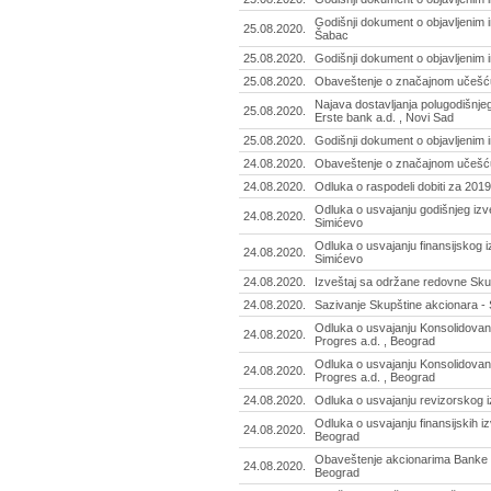
Godišnji dokument o objavljenim i
25.08.2020.
Šabac
25.08.2020.
Godišnji dokument o objavljenim 
25.08.2020.
Obaveštenje o značajnom učešću
Najava dostavljanja polugodišnje
25.08.2020.
Erste bank a.d. , Novi Sad
25.08.2020.
Godišnji dokument o objavljenim 
24.08.2020.
Obaveštenje o značajnom učešću
24.08.2020.
Odluka o raspodeli dobiti za 201
Odluka o usvajanju godišnjeg izv
24.08.2020.
Simićevo
Odluka o usvajanju finansijskog 
24.08.2020.
Simićevo
24.08.2020.
Izveštaj sa održane redovne Sku
24.08.2020.
Sazivanje Skupštine akcionara - 
Odluka o usvajanju Konsolidovano
24.08.2020.
Progres a.d. , Beograd
Odluka o usvajanju Konsolidovano
24.08.2020.
Progres a.d. , Beograd
24.08.2020.
Odluka o usvajanju revizorskog i
Odluka o usvajanju finansijskih i
24.08.2020.
Beograd
Obaveštenje akcionarima Banke o 
24.08.2020.
Beograd