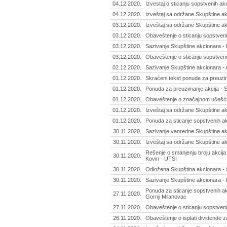
04.12.2020.
Izvestaj o sticanju sopstvenih ak
04.12.2020.
Izveštaj sa održane Skupštine ak
03.12.2020.
Izveštaj sa održane Skupštine akc
03.12.2020.
Obaveštenje o sticanju sopstvenih
03.12.2020.
Sazivanje Skupštine akcionara - 
03.12.2020.
Obaveštenje o sticanju sopstveni
02.12.2020.
Sazivanje Skupštine akcionara -
01.12.2020.
Skraćeni tekst ponude za preuzim
01.12.2020.
Ponuda za preuzimanje akcija - S
01.12.2020.
Obaveštenje o značajnom učešću
01.12.2020.
Izveštaj sa održane Skupštine ak
01.12.2020.
Ponuda za sticanje sopstvenih ak
30.11.2020.
Sazivanje vanredne Skupštine akc
30.11.2020.
Izveštaj sa održane Skupštine akc
Rešenje o smanjenju broju akcija 
30.11.2020.
Kovin - UTSI
30.11.2020.
Odložena Skupština akcionara - 
30.11.2020.
Sazivanje Skupštine akcionara - 
Ponuda za sticanje sopstvenih akc
27.11.2020.
Gornji Milanovac
27.11.2020.
Obaveštenje o sticanju sopstvenih
26.11.2020.
Obaveštenje o isplati dividende z