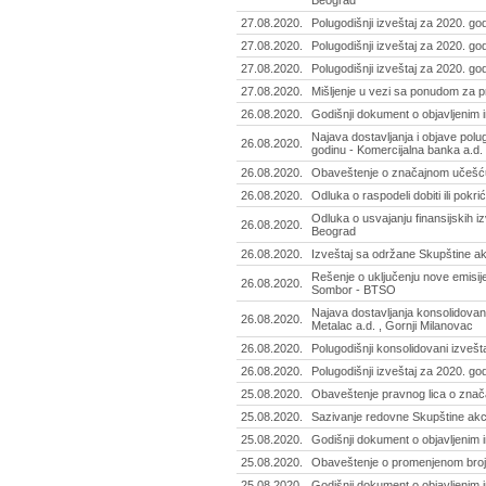
Beograd
27.08.2020.
Polugodišnji izveštaj za 2020. g
27.08.2020.
Polugodišnji izveštaj za 2020. god
27.08.2020.
Polugodišnji izveštaj za 2020. go
27.08.2020.
Mišljenje u vezi sa ponudom za p
26.08.2020.
Godišnji dokument o objavljenim 
Najava dostavljanja i objave pol
26.08.2020.
godinu - Komercijalna banka a.d.
26.08.2020.
Obaveštenje o značajnom učešću 
26.08.2020.
Odluka o raspodeli dobiti ili pok
Odluka o usvajanju finansijskih i
26.08.2020.
Beograd
26.08.2020.
Izveštaj sa održane Skupštine a
Rešenje o uključenju nove emisije
26.08.2020.
Sombor - BTSO
Najava dostavljanja konsolidovan
26.08.2020.
Metalac a.d. , Gornji Milanovac
26.08.2020.
Polugodišnji konsolidovani izvešt
26.08.2020.
Polugodišnji izveštaj za 2020. god
25.08.2020.
Obaveštenje pravnog lica o znača
25.08.2020.
Sazivanje redovne Skupštine akci
25.08.2020.
Godišnji dokument o objavljenim 
25.08.2020.
Obaveštenje o promenjenom broju
25.08.2020.
Godišnji dokument o objavljenim 