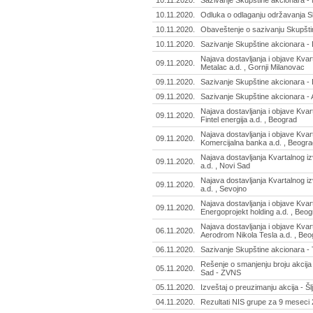
10.11.2020.
Sazivanje Skupštine akcionara - Mi
10.11.2020.
Odluka o odlaganju održavanja Sku
10.11.2020.
Obaveštenje o sazivanju Skupštin
10.11.2020.
Sazivanje Skupštine akcionara - D
Najava dostavljanja i objave Kvart
09.11.2020.
Metalac a.d. , Gornji Milanovac
09.11.2020.
Sazivanje Skupštine akcionara - I
09.11.2020.
Sazivanje Skupštine akcionara - 
Najava dostavljanja i objave Kvart
09.11.2020.
Fintel energija a.d. , Beograd
Najava dostavljanja i objave Kvart
09.11.2020.
Komercijalna banka a.d. , Beogra
Najava dostavljanja Kvartalnog iz
09.11.2020.
a.d. , Novi Sad
Najava dostavljanja Kvartalnog iz
09.11.2020.
a.d. , Sevojno
Najava dostavljanja i objave Kvart
09.11.2020.
Energoprojekt holding a.d. , Beo
Najava dostavljanja i objave Kvart
06.11.2020.
Aerodrom Nikola Tesla a.d. , Beo
06.11.2020.
Sazivanje Skupštine akcionara - Ti
Rešenje o smanjenju broju akcija
05.11.2020.
Sad - ZVNS
05.11.2020.
Izveštaj o preuzimanju akcija - Šl
04.11.2020.
Rezultati NIS grupe za 9 meseci 