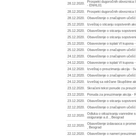
Prospekt dugoročnih obveznica I 
28.12.2020.
- ENHL01
28.12.2020.
Prospekt dugoročnih obveznica I 
28.12.2020.
Obaveštenje o značajnom učešću
25.12.2020.
Izveštaj o sticanju sopstvenih akci
25.12.2020.
Obaveštenje o sticanju sopstvenih
25.12.2020.
Obaveštenje o sticanju sopstveni
25.12.2020.
Obavestenje o isplati VI kupona 
25.12.2020.
Obaveštenje o značajnom učešću 
24.12.2020.
Obaveštenje o značajnom učešću
24.12.2020.
Obavestenje o isplati VI kupona 
24.12.2020.
Izveštaj o preuzimanju akcija - Sv
24.12.2020.
Obaveštenje o značajnom učešću 
24.12.2020.
Izveštaj sa održane Skupštine ak
23.12.2020.
Skraćeni tekst ponude za preuzima
23.12.2020.
Ponuda za preuzimanje akcija - Ra
23.12.2020.
Obaveštenje o sticanju sopstveni
22.12.2020.
Obaveštenje o značajnom učešću
Odluka o otkazivanju vanredne s
22.12.2020.
osiguranje a.d. , Beograd
Obaveštenje izdavaoca o prome
22.12.2020.
, Beograd
22.12.2020.
Obaveštenje o nameri preuzimanja