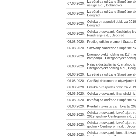
Izveštaj sa održane Skupštine ak
07.08.2020.
usluge a.d. , Dobanovci
Izveštaj sa održane Skupštine ak
06.08.2020.
Beograd
Odluka o raspodeli dobiti za 2019
06.08.2020.
Beograd
Odluka o usvajanju Godišnjeg iz
06.08.2020.
Fundiranje a.d. , Beograd
06.08.2020.
Predlog odluke o izmeni Statuta 
06.08.2020.
Sazivanje vanredne Skupštine ak
Energoprojekt holding na 117. mes
06.08.2020.
kompanija - Energoprojekt holdin
Najava dostavljanja Kvartalnog iz
06.08.2020.
Energoprojekt holding a.d. , Beo
06.08.2020.
Izveštaj sa održane Skupštine ak
06.08.2020.
Godišnji dokument o objavljenim i
06.08.2020.
Odluka o raspodeli dobiti za 2019.
06.08.2020.
Odluka o usvajanju finansijskih iz
06.08.2020.
Izveštaj sa održane Skupštine akc
06.08.2020.
Kvartalni izveštaj za II kvartal 2
Odluka o usvajanju Izveštaja o rev
06.08.2020.
2019. godinu- Centroprom a.d. ,
Odluka o usvajanju Izveštaja o rev
06.08.2020.
godinu - Centroprom a.d. , Beogr
Odluka o usvajanju konsolidovano
06.08.2020.