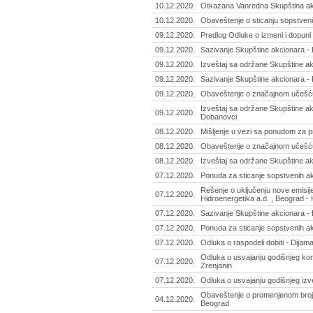
10.12.2020.
Otkazana Vanredna Skupština akc
10.12.2020.
Obaveštenje o sticanju sopstveni
09.12.2020.
Predlog Odluke o izmeni i dopuni 
09.12.2020.
Sazivanje Skupštine akcionara - 
09.12.2020.
Izveštaj sa održane Skupštine ak
09.12.2020.
Sazivanje Skupštine akcionara - 
09.12.2020.
Obaveštenje o značajnom učešću
Izveštaj sa održane Skupštine akc
09.12.2020.
Dobanovci
08.12.2020.
Mišljenje u vezi sa ponudom za p
08.12.2020.
Obaveštenje o značajnom učešću
08.12.2020.
Izveštaj sa održane Skupštine a
07.12.2020.
Ponuda za sticanje sopstvenih akc
Rešenje o uključenju nove emisij
07.12.2020.
Hidroenergetika a.d. , Beograd 
07.12.2020.
Sazivanje Skupštine akcionara - Đ
07.12.2020.
Ponuda za sticanje sopstvenih ak
07.12.2020.
Odluka o raspodeli dobiti - Dijama
Odluka o usvajanju godišnjeg kons
07.12.2020.
Zrenjanin
07.12.2020.
Odluka o usvajanju godišnjeg izve
Obaveštenje o promenjenom broju 
04.12.2020.
Beograd