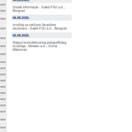
06.08.2026.
ment
Ostale informacije - Galeb FSU a.d. ,
ment
Beograd
06.08.2026.
ment
Izveštaj sa održane Skupštine
ment
akcionara - Galeb FSU a.d. , Beograd
05.08.2026.
ment
Najava konsolidovanog polugodišnjeg
ment
izveštaja - Metalac a.d. , Gornji
Milanovac
ment
ment
ment
ment
ment
ment
ment
ment
ment
ment
ment
ment