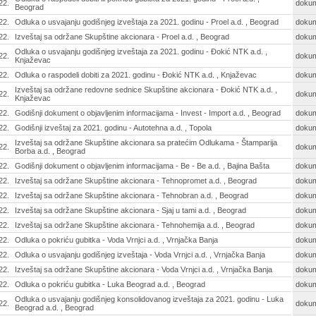
22.
doku
Beograd
22.
Odluka o usvajanju godišnjeg izveštaja za 2021. godinu - Proel a.d. , Beograd
doku
22.
Izveštaj sa održane Skupštine akcionara - Proel a.d. , Beograd
doku
Odluka o usvajanju godišnjeg izveštaja za 2021. godinu - Đokić NTK a.d. ,
22.
doku
Knjaževac
22.
Odluka o raspodeli dobiti za 2021. godinu - Đokić NTK a.d. , Knjaževac
doku
Izveštaj sa održane redovne sednice Skupštine akcionara - Đokić NTK a.d. ,
22.
doku
Knjaževac
22.
Godišnji dokument o objavljenim informacijama - Invest - Import a.d. , Beograd
doku
22.
Godišnji izveštaj za 2021. godinu - Autotehna a.d. , Topola
doku
Izveštaj sa održane Skupštine akcionara sa pratećim Odlukama - Štamparija
22.
doku
Borba a.d. , Beograd
22.
Godišnji dokument o objavljenim informacijama - Be - Be a.d. , Bajina Bašta
doku
22.
Izveštaj sa održane Skupštine akcionara - Tehnopromet a.d. , Beograd
doku
22.
Izveštaj sa održane Skupštine akcionara - Tehnobran a.d. , Beograd
doku
22.
Izveštaj sa održane Skupštine akcionara - Sjaj u tami a.d. , Beograd
doku
22.
Izveštaj sa održane Skupštine akcionara - Tehnohemija a.d. , Beograd
doku
22.
Odluka o pokriću gubitka - Voda Vrnjci a.d. , Vrnjačka Banja
doku
22.
Odluka o usvajanju godišnjeg izveštaja - Voda Vrnjci a.d. , Vrnjačka Banja
doku
22.
Izveštaj sa održane Skupštine akcionara - Voda Vrnjci a.d. , Vrnjačka Banja
doku
22.
Odluka o pokriću gubitka - Luka Beograd a.d. , Beograd
doku
Odluka o usvajanju godišnjeg konsolidovanog izveštaja za 2021. godinu - Luka
22.
doku
Beograd a.d. , Beograd