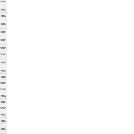
ment
ment
ment
ment
ment
ment
ment
ment
ment
ment
ment
ment
ment
ment
ment
ment
ment
ment
ment