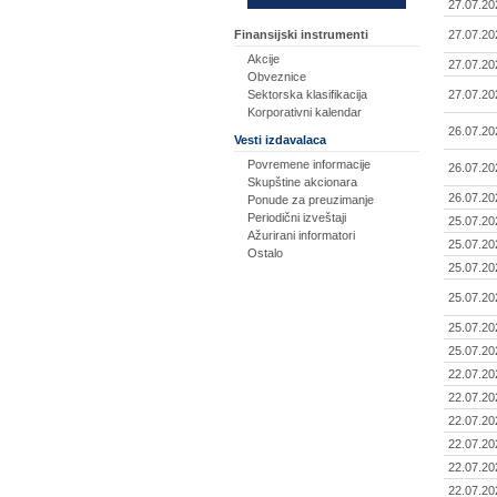
27.07.20
Finansijski instrumenti
27.07.20
Akcije
27.07.20
Obveznice
Sektorska klasifikacija
27.07.20
Korporativni kalendar
26.07.20
Vesti izdavalaca
Povremene informacije
26.07.20
Skupštine akcionara
26.07.20
Ponude za preuzimanje
Periodični izveštaji
25.07.20
Ažurirani informatori
25.07.20
Ostalo
25.07.20
25.07.20
25.07.20
25.07.20
22.07.20
22.07.20
22.07.20
22.07.20
22.07.20
22.07.20