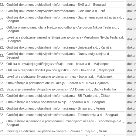
22.
Godišnji dokument o objavljenim informacijama - BAS a.d. , Beograd
doku
22.
Godišnji dokument o objavljenim informacijama - Ćele kula a.d. , Niš
doku
Godišnji dokument o objavljenim informacijama - Savremena administracija a.d. ,
22.
doku
Beograd
Odluka o imenovanju člana Nadzornog odbora - Aerodrom Nikola Tesla a.d. ,
22.
doku
Beograd
Izveštaj sa održane vanredne Skupštine akcionara - Aerodrom Nikola Tesla a.d.
22.
doku
, Beograd
22.
Godišnji dokument o objavljenim informacijama - Univerzal a.d. , Kanjiža
doku
Godišnji dokument o objavljenim informacijama - Dunav osiguranje a.d. ,
22.
doku
Beograd
22.
Odluka o usvajanju godišnjeg izveštaja - Inex - bakar a.d. , Majdanpek
doku
22.
Odluka o raspodeli dobiti ili pokriću gubitka - Inex - bakar a.d. , Majdanpek
doku
22.
Izveštaj sa održane Skupštine akcionara - Inex - bakar a.d. , Majdanpek
doku
22.
Obaveštenje o prinudnom otkupu akcija - Jadran a.d., Nova Gajdobra
doku
22.
Sazivanje vanredne Skupštine akcionara - VD Dunav a.d. , Bačka Palanka
doku
22.
Godišnji dokument o objavljenim informacijama - BB Trade a.d. , Žitište
doku
22.
Obaveštenje o sticanju sopstvenih akcija - Kopaonik a.d. , Beograd
doku
22.
Godišnji dokument o objavljenim informacijama - Simpo a.d. , Vranje
doku
22.
Godišnji dokument o objavljenim informacijama - Tehnohemija a.d. , Beograd
doku
Obaveštenje izdavaoca o promenama u značajnom učešću - Tehnohemija a.d. ,
22.
doku
Beograd
22.
Izveštaj sa održane Skupštine akcionara - Pekara 1. maj a.d. , Vršac
doku