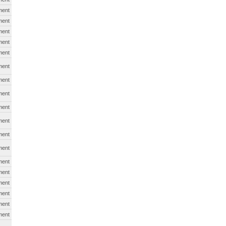
ment
ment
ment
ment
ment
ment
ment
ment
ment
ment
ment
ment
ment
ment
ment
ment
ment
ment