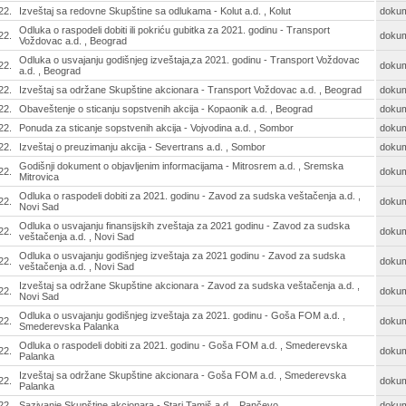
22.
Izveštaj sa redovne Skupštine sa odlukama - Kolut a.d. , Kolut
doku
Odluka o raspodeli dobiti ili pokriću gubitka za 2021. godinu - Transport
22.
doku
Voždovac a.d. , Beograd
Odluka o usvajanju godišnjeg izveštaja‚za 2021. godinu - Transport Voždovac
22.
doku
a.d. , Beograd
22.
Izveštaj sa održane Skupštine akcionara - Transport Voždovac a.d. , Beograd
doku
22.
Obaveštenje o sticanju sopstvenih akcija - Kopaonik a.d. , Beograd
doku
22.
Ponuda za sticanje sopstvenih akcija - Vojvodina a.d. , Sombor
doku
22.
Izveštaj o preuzimanju akcija - Severtrans a.d. , Sombor
doku
Godišnji dokument o objavljenim informacijama - Mitrosrem a.d. , Sremska
22.
doku
Mitrovica
Odluka o raspodeli dobiti za 2021. godinu - Zavod za sudska veštačenja a.d. ,
22.
doku
Novi Sad
Odluka o usvajanju finansijskih zveštaja za 2021 godinu - Zavod za sudska
22.
doku
veštačenja a.d. , Novi Sad
Odluka o usvajanju godišnjeg izveštaja za 2021 godinu - Zavod za sudska
22.
doku
veštačenja a.d. , Novi Sad
Izveštaj sa održane Skupštine akcionara - Zavod za sudska veštačenja a.d. ,
22.
doku
Novi Sad
Odluka o usvajanju godišnjeg izveštaja za 2021. godinu - Goša FOM a.d. ,
22.
doku
Smederevska Palanka
Odluka o raspodeli dobiti za 2021. godinu - Goša FOM a.d. , Smederevska
22.
doku
Palanka
Izveštaj sa održane Skupštine akcionara - Goša FOM a.d. , Smederevska
22.
doku
Palanka
22.
Sazivanje Skupštine akcionara - Stari Tamiš a.d. , Pančevo
doku