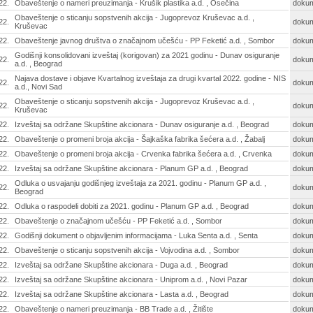
22.
Obaveštenje o nameri preuzimanja - Krušik plastika a.d. , Osečina
doku
Obaveštenje o sticanju sopstvenih akcija - Jugoprevoz Kruševac a.d. ,
22.
doku
Kruševac
22.
Obaveštenje javnog društva o značajnom učešću - PP Feketić a.d. , Sombor
doku
Godišnji konsolidovani izveštaj (korigovan) za 2021 godinu - Dunav osiguranje
22.
doku
a.d. , Beograd
Najava dostave i objave Kvartalnog izveštaja za drugi kvartal 2022. godine - NIS
22.
doku
a.d., Novi Sad
Obaveštenje o sticanju sopstvenih akcija - Jugoprevoz Kruševac a.d. ,
22.
doku
Kruševac
22.
Izveštaj sa održane Skupštine akcionara - Dunav osiguranje a.d. , Beograd
doku
22.
Obaveštenje o promeni broja akcija - Šajkaška fabrika šećera a.d. , Žabalj
doku
22.
Obaveštenje o promeni broja akcija - Crvenka fabrika šećera a.d. , Crvenka
doku
22.
Izveštaj sa održane Skupštine akcionara - Planum GP a.d. , Beograd
doku
Odluka o usvajanju godišnjeg izveštaja za 2021. godinu - Planum GP a.d. ,
22.
doku
Beograd
22.
Odluka o raspodeli dobiti za 2021. godinu - Planum GP a.d. , Beograd
doku
22.
Obaveštenje o značajnom učešću - PP Feketić a.d. , Sombor
doku
22.
Godišnji dokument o objavljenim informacijama - Luka Senta a.d. , Senta
doku
22.
Obaveštenje o sticanju sopstvenih akcija - Vojvodina a.d. , Sombor
doku
22.
Izveštaj sa održane Skupštine akcionara - Duga a.d. , Beograd
doku
22.
Izveštaj sa održane Skupštine akcionara - Uniprom a.d. , Novi Pazar
doku
22.
Izveštaj sa održane Skupštine akcionara - Lasta a.d. , Beograd
doku
22.
Obaveštenje o nameri preuzimanja - BB Trade a.d. , Žitište
doku