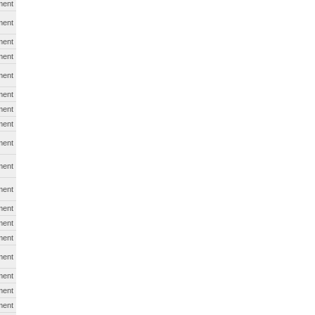
ment
ment
ment
ment
ment
ment
ment
ment
ment
ment
ment
ment
ment
ment
ment
ment
ment
ment