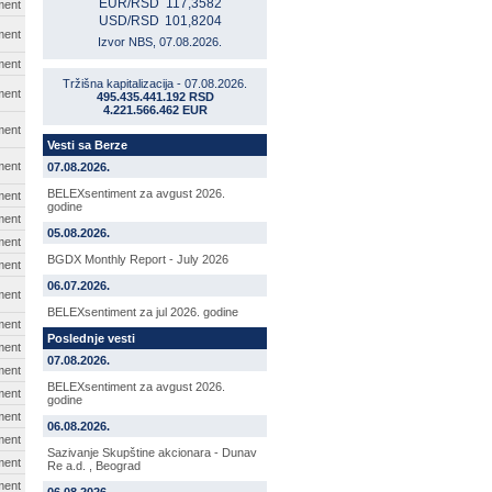
EUR/RSD
117,3582
ment
USD/RSD
101,8204
ment
Izvor NBS, 07.08.2026.
ment
Tržišna kapitalizacija - 07.08.2026.
ment
495.435.441.192 RSD
4.221.566.462 EUR
ment
Vesti sa Berze
ment
07.08.2026.
BELEXsentiment za avgust 2026.
ment
godine
ment
05.08.2026.
ment
BGDX Monthly Report - July 2026
ment
06.07.2026.
ment
BELEXsentiment za jul 2026. godine
ment
Poslednje vesti
ment
07.08.2026.
ment
BELEXsentiment za avgust 2026.
ment
godine
ment
06.08.2026.
ment
Sazivanje Skupštine akcionara - Dunav
ment
Re a.d. , Beograd
ment