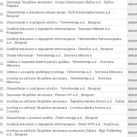
Sazivanje Skupštine akcionara - Grupa Univerexport Bačka a.d. , Bačka
22.
doku
Palanka
Obaveštenje o prinudnom otkupu akcija - NLB Komercijalna banka a.d. ,
22.
doku
Beograd
22.
Obaveštenje o značajnom učešću - Tehnohemija a.d. , Beograd
doku
Godišnji dokument o objavljenim informacijama - Swisslion Miloduh a.d. ,
22.
doku
Kragujevac
Godišnji dokument o objavljenim informacijama - Hidrotehnika Hidroenergetika
22.
doku
a.d. , Beograd
22.
Godišnji dokument o objavljenim informacijama - Dimničar a.d. , Beograd
doku
22.
Ostale informacije - Tehnohemija a.d. , Sremska Mitrovica
doku
Odluka o raspodeli dobiti ili pokriću gubitka - Tehnohemija a.d. , Sremska
22.
doku
Mitrovica
22.
Odluka o usvajanju godišnjeg izveštaja - Tehnohemija a.d. , Sremska Mitrovica
doku
Izveštaj sa održane Skupštine akcionara - Tehnohemija a.d. , Sremska
22.
doku
Mitrovica
22.
Obaveštenje o značajnom učešću - Tehnohemija a.d. , Beograd
doku
22.
Sazivanje Skupštine akcionara - Planum GP a.d. , Beograd
doku
22.
Izveštaj sa održane Skupštine akcionara - Šajkaška fabrika šećera a.d. , Žabalj
doku
Izveštaj sa održane Skupštine akcionara - Crvenka fabrika šećera a.d. ,
22.
doku
Crvenka
22.
Obaveštenje o promeni sedišta - Fintel energija a.d. , Beograd
doku
22.
Godišnji dokument o objavljenim informacijama - Đokić NTK a.d. , Knjaževac
doku
Izveštaj sa održane Skupštine akcionara sa tekstom Odluka - Bigz Publishing
22.
doku
a.d. , Beograd