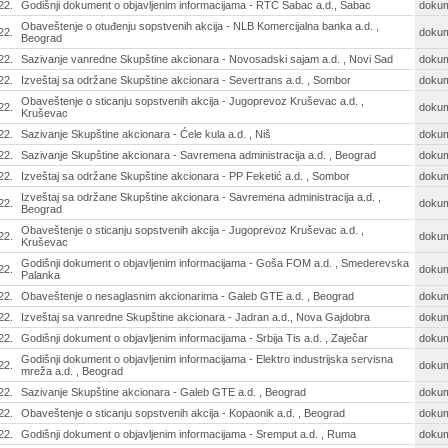
22.
Godišnji dokument o objavljenim informacijama - RTC Šabac a.d., Šabac
doku
Obaveštenje o otuđenju sopstvenih akcija - NLB Komercijalna banka a.d. ,
22.
doku
Beograd
22.
Sazivanje vanredne Skupštine akcionara - Novosadski sajam a.d. , Novi Sad
doku
22.
Izveštaj sa održane Skupštine akcionara - Severtrans a.d. , Sombor
doku
Obaveštenje o sticanju sopstvenih akcija - Jugoprevoz Kruševac a.d. ,
22.
doku
Kruševac
22.
Sazivanje Skupštine akcionara - Ćele kula a.d. , Niš
doku
22.
Sazivanje Skupštine akcionara - Savremena administracija a.d. , Beograd
doku
22.
Izveštaj sa održane Skupštine akcionara - PP Feketić a.d. , Sombor
doku
Izveštaj sa održane Skupštine akcionara - Savremena administracija a.d. ,
22.
doku
Beograd
Obaveštenje o sticanju sopstvenih akcija - Jugoprevoz Kruševac a.d. ,
22.
doku
Kruševac
Godišnji dokument o objavljenim informacijama - Goša FOM a.d. , Smederevska
22.
doku
Palanka
22.
Obaveštenje o nesaglasnim akcionarima - Galeb GTE a.d. , Beograd
doku
22.
Izveštaj sa vanredne Skupštine akcionara - Jadran a.d., Nova Gajdobra
doku
22.
Godišnji dokument o objavljenim informacijama - Srbija Tis a.d. , Zaječar
doku
Godišnji dokument o objavljenim informacijama - Elektro industrijska servisna
22.
doku
mreža a.d. , Beograd
22.
Sazivanje Skupštine akcionara - Galeb GTE a.d. , Beograd
doku
22.
Obaveštenje o sticanju sopstvenih akcija - Kopaonik a.d. , Beograd
doku
22.
Godišnji dokument o objavljenim informacijama - Sremput a.d. , Ruma
doku