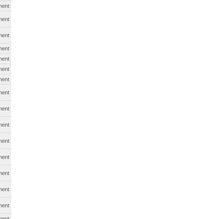
ment
ment
ment
ment
ment
ment
ment
ment
ment
ment
ment
ment
ment
ment
ment
ment