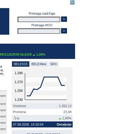
Pretraga sadržaja:
Pretraga HOV:
038 56,6100
1,09%
BELEX15
BELEXline
SRX
za
ca,
1.290
om,
1.270
1.250
ment
1.230
ment
Vrednost
1.262,13
ment
Promena
23,48
ment
1,90%
%
ment
07.08.2026. 14:10:04
Detaljnije
ment