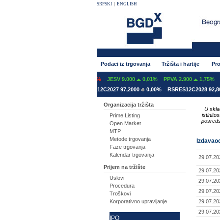
SRPSKI
|
ENGLISH
Podaci iz trgovanja
Tržišta i hartije
Pro
0,00%
GFOM 1.399
-0,07%
JESV 9.000
0,01%
PPVA 2.900
1,75%
TGAS 4
31 78,5000
0,00%
RSRES12C2027 97,2000
0,00%
RSRES12C2028 92,8000
0,
Organizacija tržišta
U skla
istinit
Prime Listing
posreds
Open Market
MTP
Metode trgovanja
Izdavaoc
Faze trgovanja
Kalendar trgovanja
29.07.20
Prijem na tržište
29.07.20
Uslovi
29.07.20
Procedura
29.07.20
Troškovi
Korporativno upravljanje
29.07.20
29.07.20
IPO