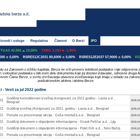
izvodi i usluge
Regulativa
Članovi
O Berzi
IPO
2.566
10,56%
TRBG 3.293
-2,86%
00%
RSRES12C2031 80,6000
0,00%
RSRES12E2037 57,9000
0,00%
RSRES12E2
du sa Zakonom o tržištu kapitala, Berza ne vrši proveru istinitosti podataka i nije odgovorna 
ost i celovitost podataka u bilo kom delu dokumenta koje joj dostavi izdavalac, odnosno druga li
tvom Člana Berze, u svrhu izvršavanja obaveza izveštavanja koje imaju u skladu sa zakon
podzakonskim aktima i aktima Berze.
i - Vesti za jul 2022 godine
Godišnji konsolidovani izveštaj (korigovan) za 2021.godinu - Lasta a.d. ,
22.
doku
Beograd
22.
Godišnji izveštaj (Korigovan) za 2021. godinu - Lasta a.d. , Beograd
doku
22.
Ponuda za preuzimanje akcija - Goša montaža a.d. , Beograd
doku
22.
Godišnji dokument o objavljenim informacijama - Granit Peščar a.d. , Ljig
doku
22.
Godišnji dokument o objavljenim informacijama - Polet IGK a.d. , Novi Bečej
doku
22.
Ponuda za preuzimanje akcija - Goša montaža a.d. , Beograd
doku