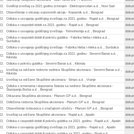
22.
Godišnji izveštaj za 2021 godinu izmenjen - Elektroporcelan a.d. , Novi Sad
doku
22.
Obaveštenje o sticanju sopstvenih akcija - Kopaonik a.d. , Beograd
doku
22.
Odluka o usvajanju godišnjeg izveštaja za 2021. godinu - Rapid a.d. , Beograd
doku
22.
Odluka o raspodeli dobiti za 2021. godinu - Rapid a.d. , Beograd
doku
22.
Odluka o usvajanju godišnjeg izveštaja - Tehnohemija a.d. , Beograd
doku
Odluka o raspodeli dobiti ili pokriću gubitka - Fabrika hleba i mleka a.d. ,
22.
doku
Surdulica
22.
Odluka o usvajanju godišnjeg izveštaja - Fabrika hleba i mleka a.d. , Surdulica
doku
Odluka o usvajanju godišnjeg izveštaja za 2021. godinu - Severni Banat a.d. ,
22.
doku
Kikinda
22.
Odluka o pokriću gubitka - Severni Banat a.d. , Kikinda
doku
Izveštaj sa održane redovne sednice Skupštine akcionara - Severni Banat a.d. ,
22.
doku
Kikinda
22.
Izveštaj sa održane Skupštine akcionara - Simpo a.d. , Vranje
doku
Odluka o izmenama i dopunama Statuta sa sednice Skupštine akcionara -
22.
doku
Štamparija Borba a.d. , Beograd
22.
Otkazana Skupština akcionara - Planum GP a.d. , Beograd
doku
22.
Odložena redovna Skupština akcionara - Planum GP a.d. , Beograd
doku
22.
Obaveštenje Izdavaoca o značajnom učešću - Planum GP a.d. , Beograd
doku
22.
Izveštaj sa održane Skupštine akcionara - Rapid a.d. , Apatin
doku
22.
Odluka o raspodeli dobiti ili pokriću gubitka za 2021. godinu - Rapid a.d. , Apatin
doku
22.
Odluka o usvajanju godišnjeg izveštaja za 2021. godinu - Rapid a.d. , Apatin
doku
Odluka o raspodeli dobiti ili pokriću gubitka za 2021. godinu - Proel a.d. ,