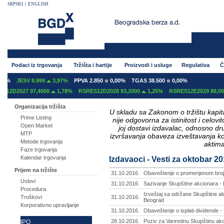
SRPSKI
|
ENGLISH
Podaci iz trgovanja
Tržišta i hartije
Proizvodi i usluge
Regulativa
Č
JESV 8.999
3,97%
PPVA 2.850
0,00%
TGAS 38.500
0,00%
D2027 97,4000
1,78%
RSRES12D2028 93,2000
1,25%
RSRES12E2029 88,0000
Organizacija tržišta
U skladu sa Zakonom o tržištu kapital
Prime Listing
nije odgovorna za istinitost i celo
Open Market
joj dostavi izdavalac, odnosno d
MTP
izvršavanja obaveza izveštavanja k
Metode trgovanja
aktima
Faze trgovanja
Kalendar trgovanja
Izdavaoci - Vesti za oktobar 2
Prijem na tržište
31.10.2016.
Obaveštenje o promenjenom broju 
Uslovi
31.10.2016.
Sazivanje Skupštine akcionara -
Procedura
Izveštaj sa održane Skupštine ak
Troškovi
31.10.2016.
Beograd
Korporativno upravljanje
31.10.2016.
Obaveštenje o isplati dividende -
28.10.2016.
Poziv za Vanrednu Skupštinu akc
IPO