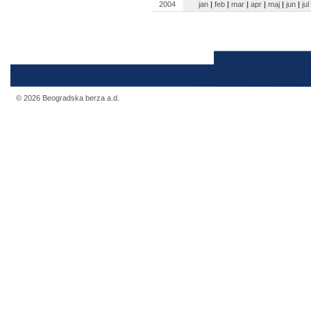
2004
jan
|
feb
|
mar
|
apr
|
maj
|
jun
|
jul
© 2026 Beogradska berza a.d.