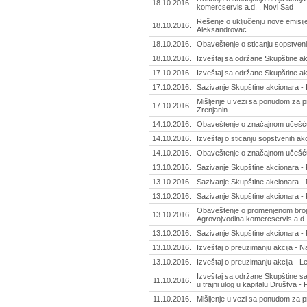
18.10.2016.
komercservis a.d. , Novi Sad
Rešenje o uključenju nove emisij
18.10.2016.
Aleksandrovac
18.10.2016.
Obaveštenje o sticanju sopstvenih
18.10.2016.
Izveštaj sa održane Skupštine a
17.10.2016.
Izveštaj sa održane Skupštine ak
17.10.2016.
Sazivanje Skupštine akcionara - I
Mišljenje u vezi sa ponudom za pr
17.10.2016.
Zrenjanin
14.10.2016.
Obaveštenje o značajnom učešću
14.10.2016.
Izveštaj o sticanju sopstvenih akci
14.10.2016.
Obaveštenje o značajnom učešću
13.10.2016.
Sazivanje Skupštine akcionara - P
13.10.2016.
Sazivanje Skupštine akcionara - 
13.10.2016.
Sazivanje Skupštine akcionara - 
Obaveštenje o promenjenom broju 
13.10.2016.
Agrovojvodina komercservis a.d.
13.10.2016.
Sazivanje Skupštine akcionara - 
13.10.2016.
Izveštaj o preuzimanju akcija - N
13.10.2016.
Izveštaj o preuzimanju akcija - 
Izveštaj sa održane Skupštine sa
11.10.2016.
u trajni ulog u kapitalu Društva -
11.10.2016.
Mišljenje u vezi sa ponudom za p