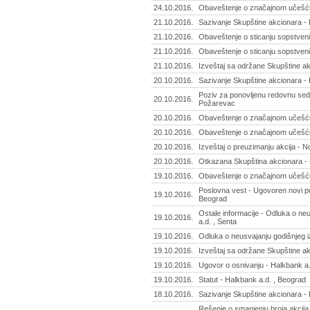
24.10.2016.
Obaveštenje o značajnom učešću 
21.10.2016.
Sazivanje Skupštine akcionara -
21.10.2016.
Obaveštenje o sticanju sopstvenih
21.10.2016.
Obaveštenje o sticanju sopstvenih
21.10.2016.
Izveštaj sa održane Skupštine ak
20.10.2016.
Sazivanje Skupštine akcionara - H
Poziv za ponovljenu redovnu sedn
20.10.2016.
Požarevac
20.10.2016.
Obaveštenje o značajnom učešću 
20.10.2016.
Obaveštenje o značajnom učešću 
20.10.2016.
Izveštaj o preuzimanju akcija - N
20.10.2016.
Otkazana Skupština akcionara - 
19.10.2016.
Obaveštenje o značajnom učešću 
Poslovna vest - Ugovoren novi pos
19.10.2016.
Beograd
Ostale informacije - Odluka o neu
19.10.2016.
a.d. , Senta
19.10.2016.
Odluka o neusvajanju godišnjeg i
19.10.2016.
Izveštaj sa održane Skupštine ak
19.10.2016.
Ugovor o osnivanju - Halkbank a.
19.10.2016.
Statut - Halkbank a.d. , Beograd
18.10.2016.
Sazivanje Skupštine akcionara - 
Rešenje o smanjenju broja akcija