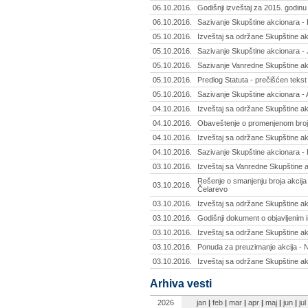
06.10.2016.
Godišnji izveštaj za 2015. godinu 
06.10.2016.
Sazivanje Skupštine akcionara -
05.10.2016.
Izveštaj sa održane Skupštine ak
05.10.2016.
Sazivanje Skupštine akcionara -
05.10.2016.
Sazivanje Vanredne Skupštine akci
05.10.2016.
Predlog Statuta - prečišćen tekst
05.10.2016.
Sazivanje Skupštine akcionara - 
04.10.2016.
Izveštaj sa održane Skupštine ak
04.10.2016.
Obaveštenje o promenjenom broju ak
04.10.2016.
Izveštaj sa održane Skupštine ak
04.10.2016.
Sazivanje Skupštine akcionara - 
03.10.2016.
Izveštaj sa Vanredne Skupštine a
Rešenje o smanjenju broja akcija
03.10.2016.
Čelarevo
03.10.2016.
Izveštaj sa održane Skupštine a
03.10.2016.
Godišnji dokument o objavljenim 
03.10.2016.
Izveštaj sa održane Skupštine ak
03.10.2016.
Ponuda za preuzimanje akcija - N
03.10.2016.
Izveštaj sa održane Skupštine ak
Arhiva vesti
2026
jan
|
feb
|
mar
|
apr
|
maj
|
jun
|
jul