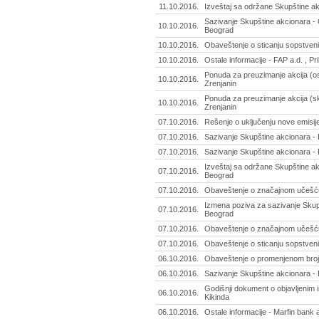
11.10.2016.
Izveštaj sa održane Skupštine ak
Sazivanje Skupštine akcionara - Ce
10.10.2016.
Beograd
10.10.2016.
Obaveštenje o sticanju sopstvenih
10.10.2016.
Ostale informacije - FAP a.d. , Pri
Ponuda za preuzimanje akcija (osn
10.10.2016.
Zrenjanin
Ponuda za preuzimanje akcija (skr
10.10.2016.
Zrenjanin
07.10.2016.
Rešenje o uključenju nove emisije 
07.10.2016.
Sazivanje Skupštine akcionara -
07.10.2016.
Sazivanje Skupštine akcionara -
Izveštaj sa održane Skupštine ak
07.10.2016.
Beograd
07.10.2016.
Obaveštenje o značajnom učešću 
Izmena poziva za sazivanje Skup
07.10.2016.
Beograd
07.10.2016.
Obaveštenje o značajnom učešću 
07.10.2016.
Obaveštenje o sticanju sopstvenih
06.10.2016.
Obaveštenje o promenjenom broju 
06.10.2016.
Sazivanje Skupštine akcionara - 
Godišnji dokument o objavljenim i
06.10.2016.
Kikinda
06.10.2016.
Ostale informacije - Marfin bank 