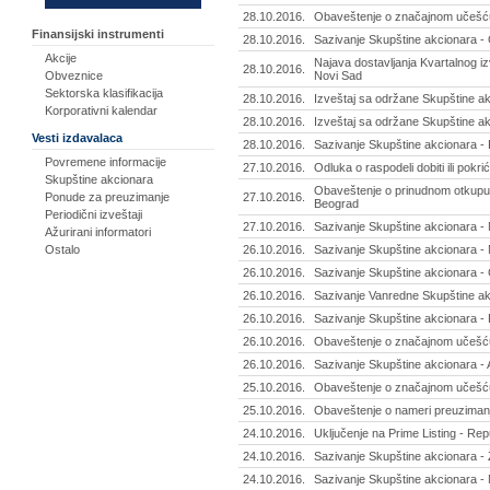
28.10.2016.
Obaveštenje o značajnom učešću
Finansijski instrumenti
28.10.2016.
Sazivanje Skupštine akcionara -
Akcije
Najava dostavljanja Kvartalnog izv
28.10.2016.
Obveznice
Novi Sad
Sektorska klasifikacija
28.10.2016.
Izveštaj sa održane Skupštine a
Korporativni kalendar
28.10.2016.
Izveštaj sa održane Skupštine ak
Vesti izdavalaca
28.10.2016.
Sazivanje Skupštine akcionara - P
Povremene informacije
27.10.2016.
Odluka o raspodeli dobiti ili pokr
Skupštine akcionara
Obaveštenje o prinudnom otkupu a
Ponude za preuzimanje
27.10.2016.
Beograd
Periodični izveštaji
27.10.2016.
Sazivanje Skupštine akcionara - 
Ažurirani informatori
Ostalo
26.10.2016.
Sazivanje Skupštine akcionara - 
26.10.2016.
Sazivanje Skupštine akcionara - 
26.10.2016.
Sazivanje Vanredne Skupštine akc
26.10.2016.
Sazivanje Skupštine akcionara - 
26.10.2016.
Obaveštenje o značajnom učešću
26.10.2016.
Sazivanje Skupštine akcionara -
25.10.2016.
Obaveštenje o značajnom učešću 
25.10.2016.
Obaveštenje o nameri preuzimanj
24.10.2016.
Uključenje na Prime Listing - Re
24.10.2016.
Sazivanje Skupštine akcionara - Ž
24.10.2016.
Sazivanje Skupštine akcionara - M