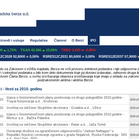
izvodi i usluge
Regulativa
Članovi
O Berzi
IPO
,75%
TGAS 42.566
10,56%
TRBG 3.293
-2,86%
8 92,8000
0,00%
RSRES12C2031 80,6000
0,00%
RSRES12E2037 57,9000
0,00
du sa Zakonom o tržištu kapitala, Berza ne vrši proveru istinitosti podataka i nije odgovorna 
ost i celovitost podataka u bilo kom delu dokumenta koje joj dostavi izdavalac, odnosno druga li
tvom Člana Berze, u svrhu izvršavanja obaveza izveštavanja koje imaju u skladu sa zakon
podzakonskim aktima i aktima Berze.
i - Vesti za 2010. godinu
Izjava o šestomesečnom planu poslovanja za drugo polugodište 2010.godine -
10.
doku
Trayal Korporacija a.d. , Kruševac
10.
Izveštaj sa održane Skupštine akcionara - Gradina a.d. , Užice
doku
Izjava o šestomesečnom planu poslovanja za drugo polugodište 2010.godine -
10.
doku
Merkur a.d. , Bačka Palanka
10.
Izveštaj sa održane Skupštine akcionara - Ratar a.d. , Jaša Tomić
doku
Osnivanje društva sa ograničenom odgovornošću "Jadran-Naftagas" u
10.
Republici Srpskoj i osnivanje ogranka u gradu Nojabrsk, Ruska Federacija - NIS
doku
a.d., Novi Sad - NIIS