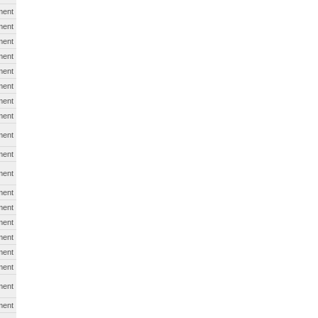
ment
ment
ment
ment
ment
ment
ment
ment
ment
ment
ment
ment
ment
ment
ment
ment
ment
ment
ment