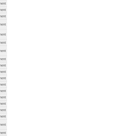
ment
ment
ment
ment
ment
ment
ment
ment
ment
ment
ment
ment
ment
ment
ment
ment
ment
ment
ment