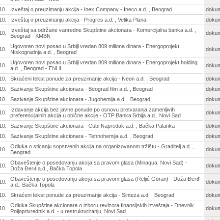
10.
Izveštaj o preuzimanju akcija - Inex Company - Ineco a.d. , Beograd
doku
10.
Izveštaj o preuzimanju akcija - Progres a.d. , Velika Plana
doku
Izveštaj sa održane vanredne Skupštine akcionara - Komercijalna banka a.d. ,
10.
doku
Beograd - KMBN
Ugovoren novi posao u Srbiji vredan 809 miliona dinara - Energoprojekt
10.
doku
Niskogradnja a.d. , Beograd
Ugovoren novi posao u Srbiji vredan 809 miliona dinara - Energoprojekt holding
10.
doku
a.d. , Beograd - ENHL
10.
Skraćeni tekst ponude za preuzimanje akcija - Neon a.d. , Beograd
doku
10.
Sazivanje Skupštine akcionara - Beograd film a.d. , Beograd
doku
10.
Sazivanje Skupštine akcionara - Jugohemija a.d. , Beograd
doku
Izdavanje akcija bez javne ponude po osnovu pretvaranja zamenljivih
10.
doku
preferencijalnih akcija u obične akcije - OTP Banka Srbija a.d., Novi Sad
10.
Sazivanje Skupštine akcionara - Cubi Napredak a.d. , Bačka Palanka
doku
10.
Sazivanje Skupštine akcionara - Tehnohemija a.d. , Beograd
doku
Odluka o sticanju sopstvenih akcija na organizovanom tržištu - Graditelj a.d. ,
10.
doku
Beograd
Obaveštenje o posedovanju akcija sa pravom glasa (Minaqua, Novi Sad) -
10.
doku
Doža Đerđ a.d., Bačka Topola
Obaveštenje o posedovanju akcija sa pravom glasa (Reljić Goran) - Doža Đerđ
10.
doku
a.d., Bačka Topola
10.
Skraćeni tekst ponude za preuzimanje akcija - Sinteza a.d. , Beograd
doku
Odluka Skupštine akcionara o izboru revizora finansijskih izveštaja - Dnevnik
10.
doku
Poljoprivrednik a.d. - u restrukturiranju, Novi Sad