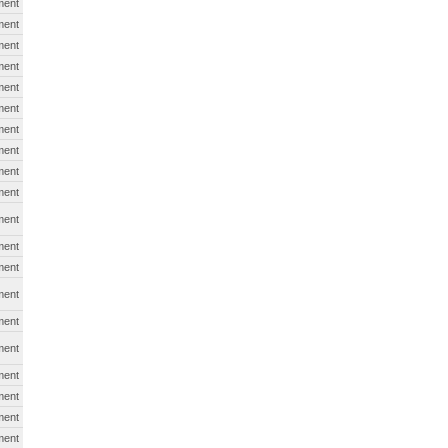
ment
ment
ment
ment
ment
ment
ment
ment
ment
ment
ment
ment
ment
ment
ment
ment
ment
ment
ment
ment