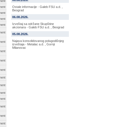
06.08.2026.
ment
ment
Ostale informacije - Galeb FSU a.d. ,
Beograd
ment
06.08.2026.
ment
Izveštaj sa održane Skupštine
ment
akcionara - Galeb FSU a.d. , Beograd
ment
05.08.2026.
Najava konsolidovanog polugodišnjeg
ment
izveštaja - Metalac a.d. , Gornji
Milanovac
ment
ment
ment
ment
ment
ment
ment
ment
ment
ment