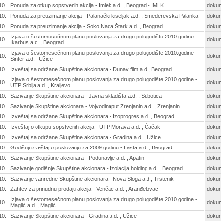
10.
Ponuda za otkup sopstvenih akcija - Imlek a.d. , Beograd - IMLK
doku
10.
Ponuda za preuzimanje akcija - Palanački kiseljak a.d. , Smederevska Palanka
doku
10.
Ponuda za preuzimanje akcija - Soko Nada Štark a.d. , Beograd
doku
Izjava o šestomesečnom planu poslovanja za drugo polugodište 2010.godine -
10.
doku
Ikarbus a.d. , Beograd
Izjava o šestomesečnom planu poslovanja za drugo polugodište 2010.godine -
10.
doku
Sinter a.d. , Užice
10.
Izveštaj sa održane Skupštine akcionara - Dunav film a.d., Beograd
doku
Izjava o šestomesečnom planu poslovanja za drugo polugodište 2010.godine -
10.
doku
UTP Srbija a.d. , Kraljevo
10.
Sazivanje Skupštine akcionara - Javna skladišta a.d. , Subotica
doku
10.
Sazivanje Skupštine akcionara - Vojvodinaput Zrenjanin a.d. , Zrenjanin
doku
10.
Izveštaj sa održane Skupštine akcionara - Izoprogres a.d. , Beograd
doku
10.
Izveštaj o otkupu sopstvenih akcija - UTP Morava a.d. , Čačak
doku
10.
Izveštaj sa održane Skupštine akcionara - Gradina a.d. , Užice
doku
10.
Godišnji izveštaj o poslovanju za 2009.godinu - Lasta a.d. , Beograd
doku
10.
Sazivanje Skupštine akcionara - Podunavlje a.d. , Apatin
doku
10.
Sazivanje godišnje Skupštine akcionara - Izolacija holding a.d. , Beograd
doku
10.
Sazivanje vanredne Skupštine akcionara - Nova Sloga a.d., Trstenik
doku
10.
Zahtev za prinudnu prodaju akcija - Venčac a.d. , Aranđelovac
doku
Izjava o šestomesečnom planu poslovanja za drugo polugodište 2010.godine -
10.
doku
Maglić a.d. , Maglić
10.
Sazivanje Skupštine akcionara - Gradina a.d. , Užice
doku