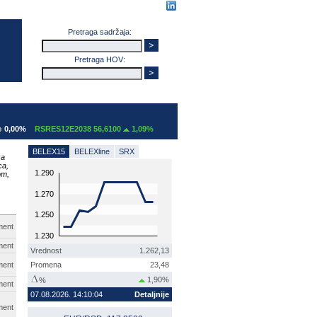
Pretraga sadržaja:
Pretraga HOV:
%
RSRES12E2038 56,6100
1,09%
BELEX15
BELEXline
SRX
za
ca,
1.290
om,
1.270
1.250
ment
1.230
ment
Vrednost
1.262,13
ment
Promena
23,48
1,90%
%
ment
07.08.2026. 14:10:04
Detaljnije
ment