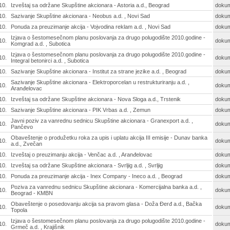
10.
Izveštaj sa održane Skupštine akcionara - Astoria a.d., Beograd
doku
10.
Sazivanje Skupštine akcionara - Neobus a.d. , Novi Sad
doku
10.
Ponuda za preuzimanje akcija - Vojvodina reklam a.d. , Novi Sad
doku
Izjava o šestomesečnom planu poslovanja za drugo polugodište 2010.godine -
10.
doku
Komgrad a.d. , Subotica
Izjava o šestomesečnom planu poslovanja za drugo polugodište 2010.godine -
10.
doku
Integral betonirci a.d. , Subotica
10.
Sazivanje Skupštine akcionara - Institut za strane jezike a.d. , Beograd
doku
Sazivanje Skupštine akcionara - Elektroporcelan u restrukturiranju a.d. ,
10.
doku
Aranđelovac
10.
Izveštaj sa održane Skupštine akcionara - Nova Sloga a.d., Trstenik
doku
10.
Sazivanje Skupštine akcionara - PIK Vrbas a.d. , Zemun
doku
Javni poziv za vanrednu sednicu Skupštine akcionara - Granexport a.d. ,
10.
doku
Pančevo
Obaveštenje o produžetku roka za upis i uplatu akcija III emisije - Dunav banka
10.
doku
a.d., Zvečan
10.
Izveštaj o preuzimanju akcija - Venčac a.d. , Aranđelovac
doku
10.
Izveštaj sa održane Skupštine akcionara - Svrljig a.d. , Svrljig
doku
10.
Ponuda za preuzimanje akcija - Inex Company - Ineco a.d. , Beograd
doku
Poziva za vanrednu sednicu Skupštine akcionara - Komercijalna banka a.d. ,
10.
doku
Beograd - KMBN
Obaveštenje o posedovanju akcija sa pravom glasa - Doža Đerđ a.d., Bačka
10.
doku
Topola
Izjava o šestomesečnom planu poslovanja za drugo polugodište 2010.godine -
10.
doku
Grmeč a.d. , Krajišnik