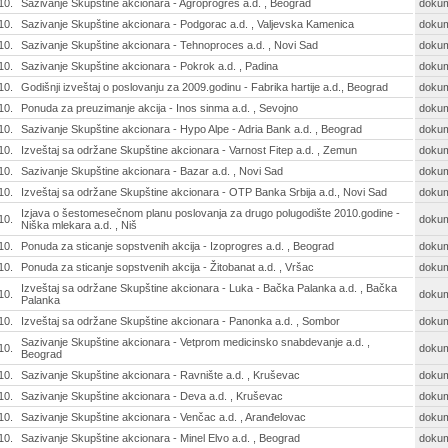
10.
Sazivanje Skupštine akcionara - Agroprogres a.d. , Beograd
doku
10.
Sazivanje Skupštine akcionara - Podgorac a.d. , Valjevska Kamenica
doku
10.
Sazivanje Skupštine akcionara - Tehnoproces a.d. , Novi Sad
doku
10.
Sazivanje Skupštine akcionara - Pokrok a.d. , Padina
doku
10.
Godišnji izveštaj o poslovanju za 2009.godinu - Fabrika hartije a.d., Beograd
doku
10.
Ponuda za preuzimanje akcija - Inos sinma a.d. , Sevojno
doku
10.
Sazivanje Skupštine akcionara - Hypo Alpe - Adria Bank a.d. , Beograd
doku
10.
Izveštaj sa održane Skupštine akcionara - Varnost Fitep a.d. , Zemun
doku
10.
Sazivanje Skupštine akcionara - Bazar a.d. , Novi Sad
doku
10.
Izveštaj sa održane Skupštine akcionara - OTP Banka Srbija a.d., Novi Sad
doku
Izjava o šestomesečnom planu poslovanja za drugo polugodište 2010.godine -
10.
doku
Niška mlekara a.d. , Niš
10.
Ponuda za sticanje sopstvenih akcija - Izoprogres a.d. , Beograd
doku
10.
Ponuda za sticanje sopstvenih akcija - Žitobanat a.d. , Vršac
doku
Izveštaj sa održane Skupštine akcionara - Luka - Bačka Palanka a.d. , Bačka
10.
doku
Palanka
10.
Izveštaj sa održane Skupštine akcionara - Panonka a.d. , Sombor
doku
Sazivanje Skupštine akcionara - Vetprom medicinsko snabdevanje a.d. ,
10.
doku
Beograd
10.
Sazivanje Skupštine akcionara - Ravnište a.d. , Kruševac
doku
10.
Sazivanje Skupštine akcionara - Deva a.d. , Kruševac
doku
10.
Sazivanje Skupštine akcionara - Venčac a.d. , Aranđelovac
doku
10.
Sazivanje Skupštine akcionara - Minel Elvo a.d. , Beograd
doku