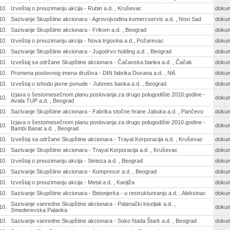
10.
Izveštaj o preuzimanju akcija - Rubin a.d. , Kruševac
doku
10.
Sazivanje Skupštine akcionara - Agrovojvodina komercservis a.d. , Novi Sad
doku
10.
Sazivanje Skupštine akcionara - Frikom a.d. , Beograd
doku
10.
Izveštaj o preuzimanju akcija - Nova trgovina a.d., Požarevac
doku
10.
Sazivanje Skupštine akcionara - Jugodrvo holding a.d. , Beograd
doku
10.
Izveštaj sa održane Skupštine akcionara - Čačanska banka a.d. , Čačak
doku
10.
Promena poslovnog imena društva - DIN fabrika Duvana a.d. , Niš
doku
10.
Izveštaj o ishodu javne ponude - Jubmes banka a.d. , Beograd
doku
Izjava o šestomesečnom planu poslovanja za drugo polugodište 2010.godine -
10.
doku
Avala TUP a.d. , Beograd
10.
Sazivanje Skupštine akcionara - Fabrika stočne hrane Jabuka a.d. , Pančevo
doku
Izjava o šestomesečnom planu poslovanja za drugo polugodište 2010.godine -
10.
doku
Bambi Banat a.d. , Beograd
10.
Izveštaj sa održane Skupštine akcionara - Trayal Korporacija a.d. , Kruševac
doku
10.
Sazivanje Skupštine akcionara - Trayal Korporacija a.d. , Kruševac
doku
10.
Izveštaj o preuzimanju akcija - Sinteza a.d. , Beograd
doku
10.
Sazivanje Skupštine akcionara - Kompresor a.d. , Beograd
doku
10.
Izveštaj o preuzimanju akcija - Metal a.d. , Kanjiža
doku
10.
Sazivanje Skupštine akcionara - Betonjerka - u restrukturiranju a.d. , Aleksinac
doku
Sazivanje vanredne Skupštine akcionara - Palanački kiseljak a.d. ,
10.
doku
Smederevska Palanka
10.
Sazivanje vanredne Skupštine akcionara - Soko Nada Štark a.d. , Beograd
doku