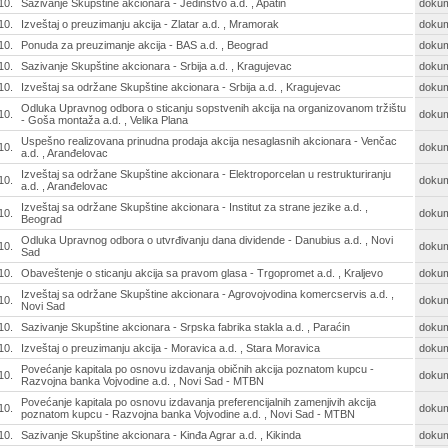
10.
Sazivanje Skupštine akcionara - Jedinstvo a.d. , Apatin
doku
10.
Izveštaj o preuzimanju akcija - Zlatar a.d. , Mramorak
doku
10.
Ponuda za preuzimanje akcija - BAS a.d. , Beograd
doku
10.
Sazivanje Skupštine akcionara - Srbija a.d. , Kragujevac
doku
10.
Izveštaj sa održane Skupštine akcionara - Srbija a.d. , Kragujevac
doku
Odluka Upravnog odbora o sticanju sopstvenih akcija na organizovanom tržištu
10.
doku
- Goša montaža a.d. , Velika Plana
Uspešno realizovana prinudna prodaja akcija nesaglasnih akcionara - Venčac
10.
doku
a.d. , Aranđelovac
Izveštaj sa održane Skupštine akcionara - Elektroporcelan u restrukturiranju
10.
doku
a.d. , Aranđelovac
Izveštaj sa održane Skupštine akcionara - Institut za strane jezike a.d. ,
10.
doku
Beograd
Odluka Upravnog odbora o utvrđivanju dana dividende - Danubius a.d. , Novi
10.
doku
Sad
10.
Obaveštenje o sticanju akcija sa pravom glasa - Trgopromet a.d. , Kraljevo
doku
Izveštaj sa održane Skupštine akcionara - Agrovojvodina komercservis a.d. ,
10.
doku
Novi Sad
10.
Sazivanje Skupštine akcionara - Srpska fabrika stakla a.d. , Paraćin
doku
10.
Izveštaj o preuzimanju akcija - Moravica a.d. , Stara Moravica
doku
Povećanje kapitala po osnovu izdavanja običnih akcija poznatom kupcu -
10.
doku
Razvojna banka Vojvodine a.d. , Novi Sad - MTBN
Povećanje kapitala po osnovu izdavanja preferencijalnih zamenjivih akcija
10.
doku
poznatom kupcu - Razvojna banka Vojvodine a.d. , Novi Sad - MTBN
10.
Sazivanje Skupštine akcionara - Kinđa Agrar a.d. , Kikinda
doku