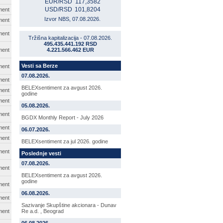
EUR/RSD
117,3582
USD/RSD
101,8204
ment
Izvor NBS, 07.08.2026.
ment
ment
Tržišna kapitalizacija - 07.08.2026.
495.435.441.192 RSD
ment
4.221.566.462 EUR
Vesti sa Berze
ment
07.08.2026.
ment
BELEXsentiment za avgust 2026.
ment
godine
ment
05.08.2026.
ment
BGDX Monthly Report - July 2026
ment
06.07.2026.
ment
BELEXsentiment za jul 2026. godine
ment
Poslednje vesti
07.08.2026.
ment
BELEXsentiment za avgust 2026.
godine
ment
06.08.2026.
ment
Sazivanje Skupštine akcionara - Dunav
ment
Re a.d. , Beograd