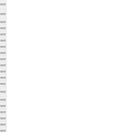
ment
ment
ment
ment
ment
ment
ment
ment
ment
ment
ment
ment
ment
ment
ment
ment
ment
ment
ment
ment