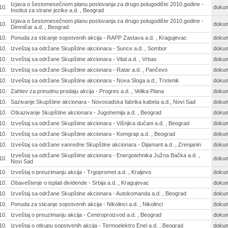
Izjava o šestomesečnom planu poslovanja za drugo polugodište 2010.godine -
10.
doku
Institut za strane jezike a.d. , Beograd
Izjava o šestomesečnom planu poslovanja za drugo polugodište 2010.godine -
10.
doku
Dimničar a.d. , Beograd
10.
Ponuda za sticanje sopstvenih akcija - RAPP Zastava a.d. , Kragujevac
doku
10.
Izveštaj sa održane Skupštine akcionara - Sunce a.d. , Sombor
doku
10.
Izveštaj sa održane Skupštine akcionara - Vital a.d. , Vrbas
doku
10.
Izveštaj sa održane Skupštine akcionara - Ratar a.d. , Pančevo
doku
10.
Izveštaj sa održane Skupštine akcionara - Nova Sloga a.d., Trstenik
doku
10.
Zahtev za prinudnu prodaju akcija - Progres a.d. , Velika Plana
doku
10.
Sazivanje Skupštine akcionara - Novosadska fabrika kabela a.d., Novi Sad
doku
10.
Otkazivanje Skupštine akcionara - Jugohemija a.d. , Beograd
doku
10.
Izveštaj sa održane Skupštine akcionara - Višnjica dućani a.d. , Beograd
doku
10.
Izveštaj sa održane Skupštine akcionara - Komgrap a.d. , Beograd
doku
10.
Izveštaj sa održane vanredne Skupštine akcionara - Dijamant a.d. , Zrenjanin
doku
Izveštaj sa održane Skupštine akcionara - Energotehnika Južna Bačka a.d. ,
10.
doku
Novi Sad
10.
Izveštaj o preuzimanju akcija - Trgopromet a.d. , Kraljevo
doku
10.
Obaveštenje o isplati dividende - Srbija a.d. , Kragujevac
doku
10.
Izveštaj sa održane Skupštine akcionara - Autokomanda a.d. , Beograd
doku
10.
Ponuda za sticanje sopstvenih akcija - Nikolinci a.d. , Nikolinci
doku
10.
Izveštaj o preuzimanju akcija - Centroproizvod a.d. , Beograd
doku
10.
Izveštaj o otkupu sopstvenih akcija - Termoelektro Enel a.d. , Beograd
doku