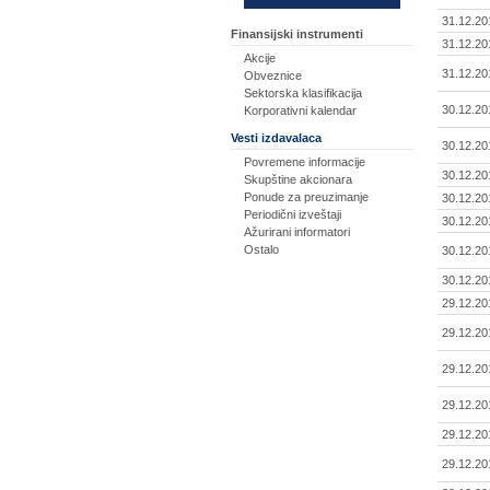
31.12.20
Finansijski instrumenti
31.12.20
Akcije
31.12.20
Obveznice
Sektorska klasifikacija
30.12.20
Korporativni kalendar
Vesti izdavalaca
30.12.20
Povremene informacije
30.12.20
Skupštine akcionara
Ponude za preuzimanje
30.12.20
Periodični izveštaji
30.12.20
Ažurirani informatori
Ostalo
30.12.20
30.12.20
29.12.20
29.12.20
29.12.20
29.12.20
29.12.20
29.12.20