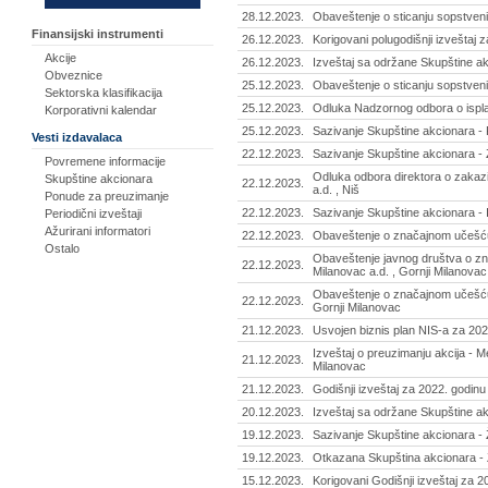
28.12.2023.
Obaveštenje o sticanju sopstveni
Finansijski instrumenti
26.12.2023.
Korigovani polugodišnji izveštaj 
Akcije
26.12.2023.
Izveštaj sa održane Skupštine akc
Obveznice
25.12.2023.
Obaveštenje o sticanju sopstveni
Sektorska klasifikacija
25.12.2023.
Odluka Nadzornog odbora o isplati
Korporativni kalendar
25.12.2023.
Sazivanje Skupštine akcionara - P
Vesti izdavalaca
22.12.2023.
Sazivanje Skupštine akcionara - 
Povremene informacije
Odluka odbora direktora o zakaz
Skupštine akcionara
22.12.2023.
a.d. , Niš
Ponude za preuzimanje
22.12.2023.
Sazivanje Skupštine akcionara - 
Periodični izveštaji
Ažurirani informatori
22.12.2023.
Obaveštenje o značajnom učešću 
Ostalo
Obaveštenje javnog društva o zn
22.12.2023.
Milanovac a.d. , Gornji Milanovac
Obaveštenje o značajnom učešću -
22.12.2023.
Gornji Milanovac
21.12.2023.
Usvojen biznis plan NIS-a za 202
Izveštaj o preuzimanju akcija - Me
21.12.2023.
Milanovac
21.12.2023.
Godišnji izveštaj za 2022. godinu
20.12.2023.
Izveštaj sa održane Skupštine ak
19.12.2023.
Sazivanje Skupštine akcionara - Ž
19.12.2023.
Otkazana Skupština akcionara - Ž
15.12.2023.
Korigovani Godišnji izveštaj za 2