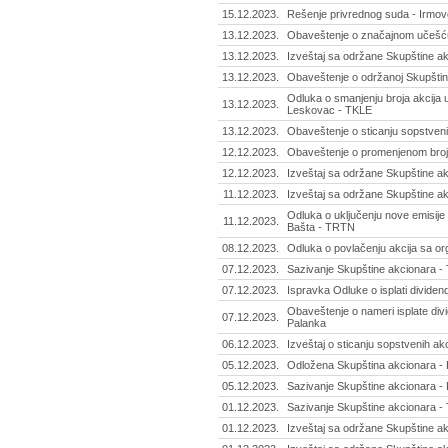
15.12.2023.
Rešenje privrednog suda - Irmovo
13.12.2023.
Obaveštenje o značajnom učešću -
13.12.2023.
Izveštaj sa održane Skupštine ak
13.12.2023.
Obaveštenje o održanoj Skupštini
Odluka o smanjenju broja akcija u
13.12.2023.
Leskovac - TKLE
13.12.2023.
Obaveštenje o sticanju sopstvenih
12.12.2023.
Obaveštenje o promenjenom broju 
12.12.2023.
Izveštaj sa održane Skupštine ak
11.12.2023.
Izveštaj sa održane Skupštine ak
Odluka o uključenju nove emisije 
11.12.2023.
Bašta - TRTN
08.12.2023.
Odluka o povlačenju akcija sa or
07.12.2023.
Sazivanje Skupštine akcionara - Ti
07.12.2023.
Ispravka Odluke o isplati divid
Obaveštenje o nameri isplate di
07.12.2023.
Palanka
06.12.2023.
Izveštaj o sticanju sopstvenih 
05.12.2023.
Odložena Skupština akcionara - P
05.12.2023.
Sazivanje Skupštine akcionara - 
01.12.2023.
Sazivanje Skupštine akcionara - T
01.12.2023.
Izveštaj sa održane Skupštine ak