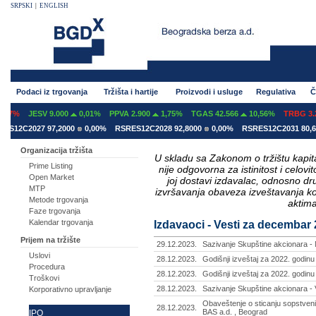
SRPSKI
|
ENGLISH
Podaci iz trgovanja
Tržišta i hartije
Proizvodi i usluge
Regulativa
Č
07%
JESV 9.000
0,01%
PPVA 2.900
1,75%
TGAS 42.566
10,56%
TRBG 3.29
S12C2027 97,2000
0,00%
RSRES12C2028 92,8000
0,00%
RSRES12C2031 80,60
Organizacija tržišta
U skladu sa Zakonom o tržištu kapital
Prime Listing
nije odgovorna za istinitost i celo
Open Market
joj dostavi izdavalac, odnosno d
MTP
izvršavanja obaveza izveštavanja k
Metode trgovanja
aktima
Faze trgovanja
Kalendar trgovanja
Izdavaoci - Vesti za decembar
Prijem na tržište
29.12.2023.
Sazivanje Skupštine akcionara -
Uslovi
28.12.2023.
Godišnji izveštaj za 2022. godinu
Procedura
28.12.2023.
Godišnji izveštaj za 2022. godinu
Troškovi
28.12.2023.
Sazivanje Skupštine akcionara - 
Korporativno upravljanje
Obaveštenje o sticanju sopstveni
28.12.2023.
BAS a.d. , Beograd
IPO