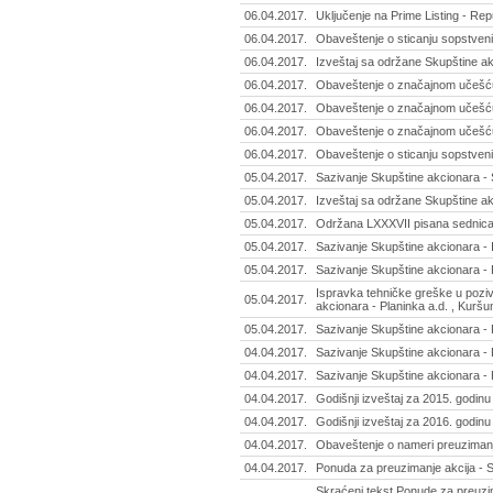
06.04.2017.
Uključenje na Prime Listing - Re
06.04.2017.
Obaveštenje o sticanju sopstvenih
06.04.2017.
Izveštaj sa održane Skupštine ak
06.04.2017.
Obaveštenje o značajnom učešću 
06.04.2017.
Obaveštenje o značajnom učešću 
06.04.2017.
Obaveštenje o značajnom učešću 
06.04.2017.
Obaveštenje o sticanju sopstvenih
05.04.2017.
Sazivanje Skupštine akcionara - 
05.04.2017.
Izveštaj sa održane Skupštine akc
05.04.2017.
Održana LXXXVII pisana sednica 
05.04.2017.
Sazivanje Skupštine akcionara - 
05.04.2017.
Sazivanje Skupštine akcionara - 
Ispravka tehničke greške u pozi
05.04.2017.
akcionara - Planinka a.d. , Kuršum
05.04.2017.
Sazivanje Skupštine akcionara - 
04.04.2017.
Sazivanje Skupštine akcionara - R
04.04.2017.
Sazivanje Skupštine akcionara -
04.04.2017.
Godišnji izveštaj za 2015. godin
04.04.2017.
Godišnji izveštaj za 2016. godinu 
04.04.2017.
Obaveštenje o nameri preuzimanj
04.04.2017.
Ponuda za preuzimanje akcija - S
Skraćeni tekst Ponude za preuzim