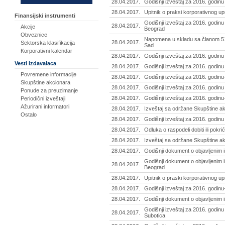
28.04.2017.
Godišnji izveštaj za 2016. godinu
28.04.2017.
Upitnik o praksi korporativnog up
Finansijski instrumenti
Godišnji izveštaj za 2016. godinu 
28.04.2017.
Akcije
Beograd
Obveznice
Napomena u skladu sa članom 51. 
28.04.2017.
Sektorska klasifikacija
Sad
Korporativni kalendar
28.04.2017.
Godišnji izveštaj za 2016. godinu 
Vesti izdavalaca
28.04.2017.
Godišnji izveštaj za 2016. godinu
Povremene informacije
28.04.2017.
Godišnji izveštaj za 2016. godinu
Skupštine akcionara
28.04.2017.
Godišnji izveštaj za 2016. godinu
Ponude za preuzimanje
28.04.2017.
Godišnji izveštaj za 2016. godinu-
Periodični izveštaji
Ažurirani informatori
28.04.2017.
Izveštaj sa održane Skupštine ak
Ostalo
28.04.2017.
Godišnji izveštaj za 2016. godin
28.04.2017.
Odluka o raspodeli dobiti ili pokr
28.04.2017.
Izveštaj sa održane Skupštine ak
28.04.2017.
Godišnji dokument o objavljenim 
Godišnji dokument o objavljenim i
28.04.2017.
Beograd
28.04.2017.
Upitnik o praski korporativnog upr
28.04.2017.
Godišnji izveštaj za 2016. godinu
28.04.2017.
Godišnji dokument o objavljenim i
Godišnji izveštaj za 2016. godinu
28.04.2017.
Subotica