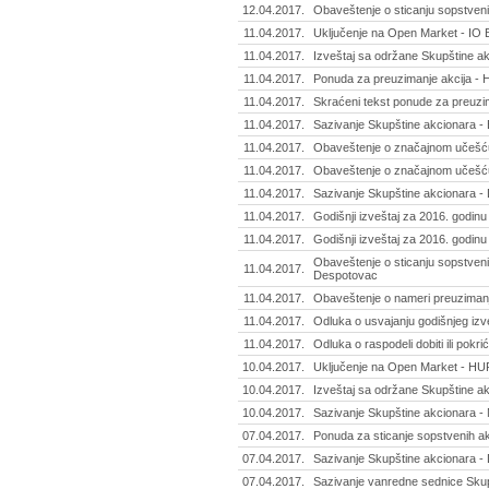
12.04.2017.
Obaveštenje o sticanju sopstvenih
11.04.2017.
Uključenje na Open Market - IO 
11.04.2017.
Izveštaj sa održane Skupštine ak
11.04.2017.
Ponuda za preuzimanje akcija - H
11.04.2017.
Skraćeni tekst ponude za preuzim
11.04.2017.
Sazivanje Skupštine akcionara - 
11.04.2017.
Obaveštenje o značajnom učešću 
11.04.2017.
Obaveštenje o značajnom učešću 
11.04.2017.
Sazivanje Skupštine akcionara - D
11.04.2017.
Godišnji izveštaj za 2016. godinu
11.04.2017.
Godišnji izveštaj za 2016. godinu
Obaveštenje o sticanju sopstveni
11.04.2017.
Despotovac
11.04.2017.
Obaveštenje o nameri preuzimanja
11.04.2017.
Odluka o usvajanju godišnjeg izve
11.04.2017.
Odluka o raspodeli dobiti ili pokri
10.04.2017.
Uključenje na Open Market - HUP
10.04.2017.
Izveštaj sa održane Skupštine ak
10.04.2017.
Sazivanje Skupštine akcionara -
07.04.2017.
Ponuda za sticanje sopstvenih akc
07.04.2017.
Sazivanje Skupštine akcionara - 
07.04.2017.
Sazivanje vanredne sednice Skupš