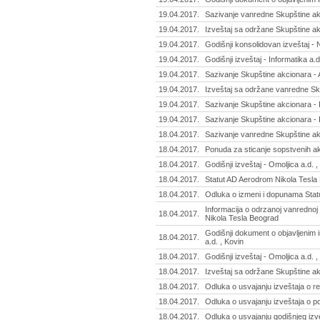
19.04.2017.
Sazivanje vanredne Skupštine akc
19.04.2017.
Izveštaj sa održane Skupštine a
19.04.2017.
Godišnji konsolidovan izveštaj - 
19.04.2017.
Godišnji izveštaj - Informatika a.
19.04.2017.
Sazivanje Skupštine akcionara - A
19.04.2017.
Izveštaj sa održane vanredne Sku
19.04.2017.
Sazivanje Skupštine akcionara - 
19.04.2017.
Sazivanje Skupštine akcionara - I
18.04.2017.
Sazivanje vanredne Skupštine ak
18.04.2017.
Ponuda za sticanje sopstvenih akc
18.04.2017.
Godišnji izveštaj - Omoljica a.d.
18.04.2017.
Statut AD Aerodrom Nikola Tesla
18.04.2017.
Odluka o izmeni i dopunama Stat
Informacija o odrzanoj vanrednoj
18.04.2017.
Nikola Tesla Beograd
Godišnji dokument o objavljenim i
18.04.2017.
a.d. , Kovin
18.04.2017.
Godišnji izveštaj - Omoljica a.d. 
18.04.2017.
Izveštaj sa održane Skupštine akc
18.04.2017.
Odluka o usvajanju izveštaja o rev
18.04.2017.
Odluka o usvajanju izveštaja o po
18.04.2017.
Odluka o usvajanju godišnjeg izve