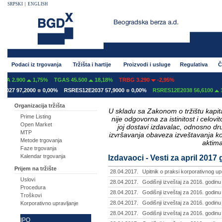
SRPSKI
|
ENGLISH
Podaci iz trgovanja
Tržišta i hartije
Proizvodi i usluge
Regulativa
Č
0
1,75%
TGAS 45.500
18,18%
TRBG 3.290
-2,95%
,2000
0,00%
RSRES12E2037 57,9000
0,00%
RSRES12E2038 56,6100
1,09%
Organizacija tržišta
U skladu sa Zakonom o tržištu kapital
Prime Listing
nije odgovorna za istinitost i celo
Open Market
joj dostavi izdavalac, odnosno d
MTP
izvršavanja obaveza izveštavanja k
Metode trgovanja
aktima
Faze trgovanja
Kalendar trgovanja
Izdavaoci - Vesti za april 2017
Prijem na tržište
28.04.2017.
Upitnik o praksi korporativnog upr
Uslovi
28.04.2017.
Godišnji izveštaj za 2016. godinu - 
Procedura
28.04.2017.
Godišnji izveštaj za 2016. godinu 
Troškovi
28.04.2017.
Godišnji izveštaj za 2016. godinu 
Korporativno upravljanje
28.04.2017.
Godišnji izveštaj za 2016. godinu
IPO