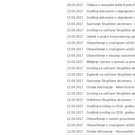
18.04.2017.
Odluka o raspodeli dobiti ili pokri
13.04.2017.
Godišnji dokument o objavljenim 
13.04.2017.
Godišnji dokument o objavljenim i
13.04.2017.
Sazivanje Skupštine akcionara -
13.04.2017.
Izveštaj sa održane Skupštine akci
13.04.2017.
Upitnik o praksi korporativnog up
13.04.2017.
Obaveštenje o značajnom učešću 
13.04.2017.
Obaveštenje o značajnom učešću 
13.04.2017.
Obaveštenje o sticanju sopstvenih
13.04.2017.
Mišljenje Uprave o ponudi za pre
13.04.2017.
Izveštaj sa održane Skupštine a
13.04.2017.
Zapisnik sa održane Skupštine a
12.04.2017.
Sazivanje Skupštine akcionara - K
12.04.2017.
Ostale informacije - Minel Koncer
12.04.2017.
Izveštaj sa održane Skupštine ak
12.04.2017.
Odložena Skupština akcionara - 
12.04.2017.
Godišnji izveštaj za 2016. godinu
12.04.2017.
Godišnji izveštaj za 2016. godinu
12.04.2017.
Obaveštenje o nameri preuzimanja
12.04.2017.
Obaveštenje o značajnom učešću 
12.04.2017.
Ostale informacije - Novosadski 