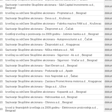
Sazivanje I vanredne Skupštine akcionara - S&A Capital Investments a.d.,
10.
doku
Beograd
10.
Izveštaj sa održane Skupštine akcionara - Projmetal a.d. , Beograd
doku
10.
Sazivanje Skupštine akcionara - Deva a.d. , Kruševac
doku
10.
Izveštaj sa održane Skupštine akcionara - Fabrika maziva FAM a.d. , Kruševac
doku
10.
Sazivanje Skupštine akcionara - Žitopromet a.d. , Čačak
doku
10.
Godišnji izveštaj o poslovanju za 2009.godinu - Jubmes banka a.d. , Beograd
doku
10.
Izveštaj sa održane Skupštine akcionara - Autoprevozturist a.d. , Čačak
doku
10.
Sazivanje Skupštine akcionara - Žitoprodukt a.d. , Kragujevac
doku
10.
Sazivanje Skupštine akcionara - Niška mlekara a.d. , Niš
doku
10.
Izveštaj sa održane Skupštine akcionara - Sigurnost - As a.d. , Beograd
doku
10.
Izveštaj sa održane Skupštine akcionara - Sigurnost - Vračar a.d. , Beograd
doku
10.
Sazivanje Skupštine akcionara - Stari Đeram a.d. , Beograd
doku
10.
Sazivanje Skupštine akcionara - Podunavlje a.d. , Apatin
doku
10.
Sazivanje Skupštine akcionara - Inos Napredak a.d. , Šabac
doku
10.
Sazivanje Skupštine akcionara - Zastava Promet Arena motorsa.d. , Kragujevac
doku
10.
Sazivanje Skupštine akcionara - Sloga a.d. , Užice
doku
10.
Izveštaj sa održane Skupštine akcionara - Kopaonik a.d. , Beograd
doku
10.
Sazivanje Skupštine akcionara - Hidrosanitas a.d., Beograd
doku
10.
Sazivanje Skupštine akcionara - Obnova a.d. , Beograd
doku
Izvod iz finansijskih izveštaja za 2009.godinu - Elektroveze proizvodnja a.d. ,
10.
doku
Beograd