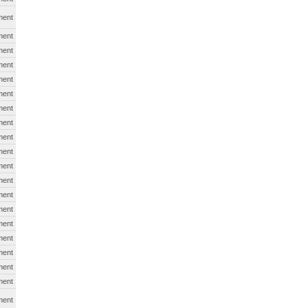
ment
ment
ment
ment
ment
ment
ment
ment
ment
ment
ment
ment
ment
ment
ment
ment
ment
ment
ment
ment