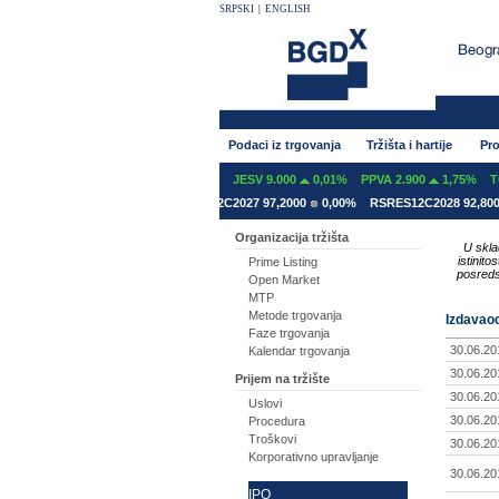
SRPSKI
|
ENGLISH
Podaci iz trgovanja
Tržišta i hartije
Pro
0,00%
GFOM 1.399
-0,07%
JESV 9.000
0,01%
PPVA 2.900
1,75%
TGAS 42
1 78,5000
0,00%
RSRES12C2027 97,2000
0,00%
RSRES12C2028 92,8000
0,0
Organizacija tržišta
U skla
istinit
Prime Listing
posreds
Open Market
MTP
Metode trgovanja
Izdavaoc
Faze trgovanja
30.06.20
Kalendar trgovanja
30.06.20
Prijem na tržište
30.06.20
Uslovi
30.06.20
Procedura
Troškovi
30.06.20
Korporativno upravljanje
30.06.20
IPO