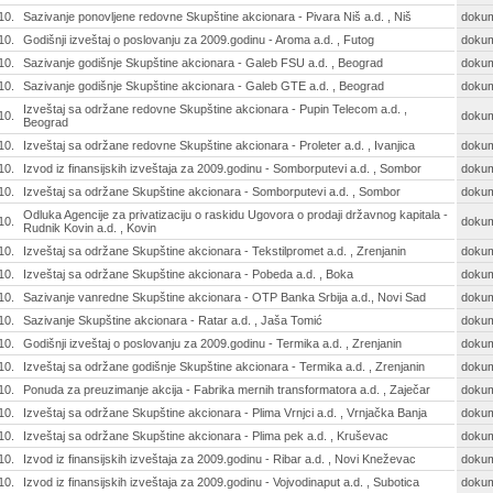
10.
Sazivanje ponovljene redovne Skupštine akcionara - Pivara Niš a.d. , Niš
doku
10.
Godišnji izveštaj o poslovanju za 2009.godinu - Aroma a.d. , Futog
doku
10.
Sazivanje godišnje Skupštine akcionara - Galeb FSU a.d. , Beograd
doku
10.
Sazivanje godišnje Skupštine akcionara - Galeb GTE a.d. , Beograd
doku
Izveštaj sa održane redovne Skupštine akcionara - Pupin Telecom a.d. ,
10.
doku
Beograd
10.
Izveštaj sa održane redovne Skupštine akcionara - Proleter a.d. , Ivanjica
doku
10.
Izvod iz finansijskih izveštaja za 2009.godinu - Somborputevi a.d. , Sombor
doku
10.
Izveštaj sa održane Skupštine akcionara - Somborputevi a.d. , Sombor
doku
Odluka Agencije za privatizaciju o raskidu Ugovora o prodaji državnog kapitala -
10.
doku
Rudnik Kovin a.d. , Kovin
10.
Izveštaj sa održane Skupštine akcionara - Tekstilpromet a.d. , Zrenjanin
doku
10.
Izveštaj sa održane Skupštine akcionara - Pobeda a.d. , Boka
doku
10.
Sazivanje vanredne Skupštine akcionara - OTP Banka Srbija a.d., Novi Sad
doku
10.
Sazivanje Skupštine akcionara - Ratar a.d. , Jaša Tomić
doku
10.
Godišnji izveštaj o poslovanju za 2009.godinu - Termika a.d. , Zrenjanin
doku
10.
Izveštaj sa održane godišnje Skupštine akcionara - Termika a.d. , Zrenjanin
doku
10.
Ponuda za preuzimanje akcija - Fabrika mernih transformatora a.d. , Zaječar
doku
10.
Izveštaj sa održane Skupštine akcionara - Plima Vrnjci a.d. , Vrnjačka Banja
doku
10.
Izveštaj sa održane Skupštine akcionara - Plima pek a.d. , Kruševac
doku
10.
Izvod iz finansijskih izveštaja za 2009.godinu - Ribar a.d. , Novi Kneževac
doku
10.
Izvod iz finansijskih izveštaja za 2009.godinu - Vojvodinaput a.d. , Subotica
doku