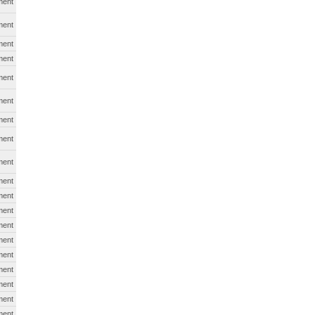
ment
ment
ment
ment
ment
ment
ment
ment
ment
ment
ment
ment
ment
ment
ment
ment
ment
ment
ment