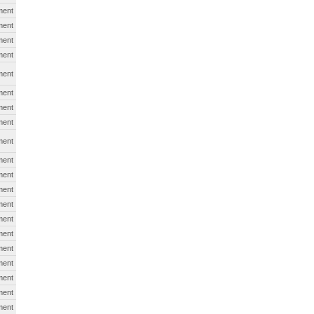
ment
ment
ment
ment
ment
ment
ment
ment
ment
ment
ment
ment
ment
ment
ment
ment
ment
ment
ment
ment