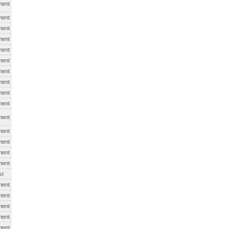
ment
ment
ment
ment
ment
ment
ment
ment
ment
ment
ment
ment
ment
ment
ment
st
ment
ment
ment
ment
ment