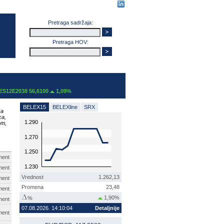
Pretraga sadržaja:
Pretraga HOV:
38 56,6100
1,09%
BELEX15
BELEXline
SRX
za
ca,
1.290
om,
1.270
1.250
ment
1.230
ment
Vrednost
1.262,13
ment
Promena
23,48
ment
1,90%
%
ment
07.08.2026. 14:10:04
Detaljnije
ment