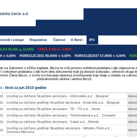
izvodi i usluge
Regulativa
Članovi
O Berzi
IPO
.566
10,56%
TRBG 3.293
-2,86%
0%
RSRES12C2031 80,6000
0,00%
RSRES12E2037 57,9000
0,00%
RSRES12E20
du sa Zakonom o tržištu kapitala, Berza ne vrši proveru istinitosti podataka i nije odgovorna 
ost i celovitost podataka u bilo kom delu dokumenta koje joj dostavi izdavalac, odnosno druga li
tvom Člana Berze, u svrhu izvršavanja obaveza izveštavanja koje imaju u skladu sa zakon
podzakonskim aktima i aktima Berze.
i - Vesti za jun 2010 godine
10.
Izveštaj sa održane Skupštine akcionara - Informatika a.d. , Beograd
doku
10.
Izveštaj sa održane godišnje Skupštine akcionara - Avala Ada a.d. , Beograd
doku
10.
Izveštaj sa održane Skupštine akcionara - TE - TO a.d. , Senta
doku
10.
Izveštaj sa održane Skupštine akcionara - Tehnoradionica a.d. , Zrenjanin
doku
10.
Izveštaj sa održane Skupštine akcionara - Galad a.d. , Kikinda
doku
Izveštaj sa održane godišnje Skupštine akcionara - Mitsides Point a.d. ,
10.
doku
Sremska Mitrovica