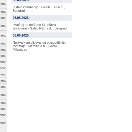
06.08.2026.
ment
Ostale informacije - Galeb FSU a.d. ,
Beograd
ment
ment
06.08.2026.
Izveštaj sa održane Skupštine
ment
akcionara - Galeb FSU a.d. , Beograd
ment
05.08.2026.
Najava konsolidovanog polugodišnjeg
ment
izveštaja - Metalac a.d. , Gornji
ment
Milanovac
ment
ment
ment
ment
ment
ment
ment
ment
ment
ment
ment