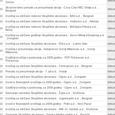
10.
doku
Zemun
Skraćeni tekst ponude za preuzimanje akcija - Coca Cola HBC-Srbija a.d. ,
10.
doku
Beograd
10.
Izveštaj sa održane redovne Skupštine akcionara - BAS a.d. , Beograd
doku
10.
Izveštaj sa održane redovne Skupštine akcionara - Jedinstvo a.d. , Kikinda
doku
Izveštaj sa održane redovne Skupštine akcionara - Bečejska Pekara a.d. ,
10.
doku
Bečej
Izveštaj sa održane godišnje Skupštine akcionara - Servo Mihalj inženjering a.d.
10.
doku
, Zrenjanin
10.
Izveštaj sa održane Skupštine akcionara - Ečka a.d. , Lukino Selo
doku
Izveštaj o preuzimanju akcija - Autoprevoz Gornji Milanovac a.d. , Gornji
10.
doku
Milanovac
Godišnji izveštaj o poslovanju za 2009.godinu - PZP Požarevac a.d. ,
10.
doku
Požarevac
10.
Izveštaj sa održane Skupštine akcionara - Centroprom a.d. , Beograd
doku
10.
Ponuda za preuzimanje akcija - 7. juli a.d. , Vranje
doku
10.
Izveštaj sa održane Skupštine akcionara - Ogrev a.d. , Zrenjanin
doku
10.
Izvod iz finansijskih izveštaja za 2009.godinu - Ogrev a.d. , Zrenjanin
doku
10.
Godišnji izveštaj o poslovanju za 2009.godinu - Ogrev a.d. , Zrenjanin
doku
10.
Sazivanje vanredne Skupštine akcionara - Župa a.d. , Kruševac
doku
10.
Izveštaj sa održane Skupštine akcionara - Jugoinspekt a.d. , Beograd
doku
10.
Izvod iz finansijskih izveštaja za 2009.godinu - Polet a.d. , Novi Pazar
doku
10.
Izveštaj sa održane Skupštine akcionara - IMK 14. oktobar a.d. , Kruševac
doku
10.
Sazivanje Skupštine akcionara - Srpska fabrika stakla a.d. , Paraćin
doku