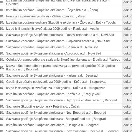
Izveštaj sa održane Skupštine akcionara - Crvenka fabrika šećera a.d. ,
10.
doku
Crvenka
10.
Izveštaj sa održane Skupštine akcionara - Šajkaška a.d. , Žabalj
doku
10.
Ponuda za preuzimanje akcija - Zlatna Kosa a.d. , Vršac
doku
10.
Izveštaj sa održane godišnje Skupštine akcionara - Žitko a.d. , Bačka Topola
doku
10.
Izvod iz finansijskih izveštaja za 2009.godinu - Rapid a.d. , Apatin
doku
10.
Sazivanje godišnje Skupštine akcionara - Dunav ortopedsko a.d. , Novi Sad
doku
10.
Sazivanje vanredne Skupštine akcionara - Vojvodina hotel a.d., Novi Sad
doku
10.
Sazivanje vanredne Skupštine akcionara - Putnik a.d. , Novi Sad
doku
10.
Sazivanje godišnje Skupštine akcionara - Agrocoop a.d. , Novi Sad
doku
10.
Odluka Upravnog odbora o sazivanju Skupštine akcionara - Erozija a.d., Valjevo
doku
Izjava o šestomesečnom planu poslovanja za prvo polugodište 2010. godine -
10.
doku
Ikarbus a.d. , Beograd
10.
Sazivanje godišnje Skupštine akcionara - Ikarbus a.d. , Beograd
doku
10.
Godišnji izveštaj o poslovanju za 2009.godinu - Koža a.d. , Kragujevac
doku
10.
Izvod iz finansijskih izveštaja za 2009.godinu - Koža a.d. , Kragujevac
doku
10.
Izveštaj sa održane Skupštine akcionara - Koža a.d. , Kragujevac
doku
10.
Sazivanje godišnje Skupštine akcionara - Bigz grafičko društvo a.d. , Beograd
tek
10.
Sazivanje Skupštine akcionara - Putevi a.d. , Čačak
doku
10.
Sazivanje godišnje Skupštine akcionara - Novi Beograd a.d. , Beograd
doku
10.
Sazivanje godišnje Skupštine akcionara - Beogradšped a.d. , Beograd
doku
10.
Izveštaj sa održane Skupštine akcionara - Usluga a.d. , Beograd
doku
10.
Sazivanje godišnje Skupštine akcionara - Inex Company - Ineco a.d. , Beograd
doku