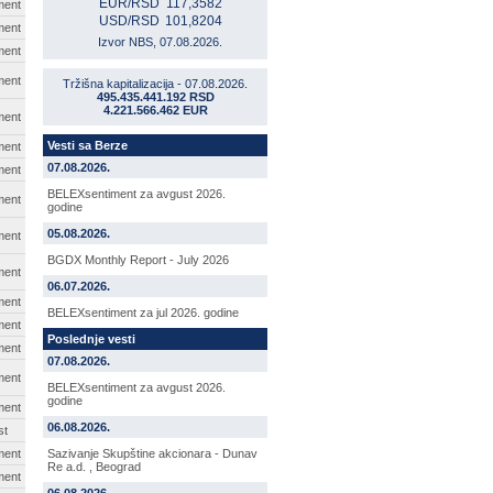
EUR/RSD
117,3582
ment
USD/RSD
101,8204
ment
Izvor NBS, 07.08.2026.
ment
ment
Tržišna kapitalizacija - 07.08.2026.
495.435.441.192 RSD
4.221.566.462 EUR
ment
Vesti sa Berze
ment
07.08.2026.
ment
BELEXsentiment za avgust 2026.
ment
godine
05.08.2026.
ment
BGDX Monthly Report - July 2026
ment
06.07.2026.
ment
BELEXsentiment za jul 2026. godine
ment
Poslednje vesti
ment
07.08.2026.
ment
BELEXsentiment za avgust 2026.
godine
ment
06.08.2026.
st
ment
Sazivanje Skupštine akcionara - Dunav
Re a.d. , Beograd
ment