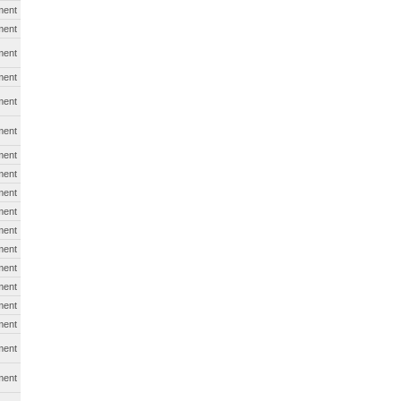
ment
ment
ment
ment
ment
ment
ment
ment
ment
ment
ment
ment
ment
ment
ment
ment
ment
ment