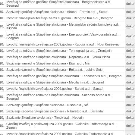
Izveštaj sa održane godišnje Skupštine akcionara - Beogradelektro a.d. ,
10.
doku
Beograd
10.
Sazivanje godišnje Skupštine akcionara - Alltech - Fermin a.d. , Senta
doku
10.
Izvod iz finansijskih itveštaja za 2009.godinu - Beograd film a.d. , Beograd
doku
Izveštaj sa održane Skupštine akcionara - Metanolsko sirćetni kompleks a.d. ,
10.
doku
Kikinda
Izveštaj sa održane Skupštine akcionara - Energoprojekt Visokogradnja a.d. ,
10.
doku
Beograd
10.
Izvod iz finansijskih izveštaja za 2009.godinu - Kupusina a.d. , Novi Kneževac
doku
10.
Izveštaj sa održane Skupštine akcionara - Tehnogradnja a.d. , Zrenjanin
doku
10.
Izveštaj sa održane Skupštine akcionara - Napredak a.d. , Velika Plana
doku
10.
Sazivanje vanredne Skupštine akcionara - Biljur a.d. , Niš
doku
10.
Sazivanje vanredne Skupštine akcionara - Ečka a.d. , Lukino Selo
doku
10.
Izveštaj sa održane godišnje Skupštine akcionara - Tehnoservis a.d. , Beograd
doku
10.
Izveštaj sa održane Skupštine akcionara - Medifarm a.d. , Beograd
doku
10.
Izvod iz finansijskih izveštaja za 2009.godinu - Sanad a.d. , Sanad
doku
Izveštaj sa održane redovne Skupštine akcionara - Success borac a.d. ,
10.
doku
Beograd
10.
Sazivanje godišnje Skupštine akcionara - Nissa a.d., Niš
doku
10.
Sazivanje redovne Skupštine akcionara - Ribarstvo a.d. , Baranda
doku
10.
Sazivanje Skupštine akcionara - Timok a.d. , Negotin
doku
Godišnji izveštaj o poslovanju za 2009.godinu - Galenika Fitofarmacija a.d. ,
10.
doku
Zemun
Izvod iz finansijskih izveštaja za 2009.godinu - Galenika Fitofarmacija a.d. ,