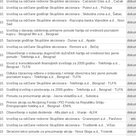
10.
Izveštaj sa održane redovne Skupštine akcionara - Čačanski Glas a.d. , Čačak
doku
10.
Izveštaj sa održane godišnje Skupštine akcionara - Putevi a.d. , Požega
doku
10.
Izveštaj sa održane godišnje Skupštine akcionara - Slobodna zona a.d., Šabac
doku
Izveštaj sa održane Skupštine akcionara - Razvojna banka Vojvodine a.d. , Novi
10.
doku
Sad
Izveštaj o davanju odobrenja primarne ponude hartija od vrednosti poznatom
10.
doku
kupcu - Beograd film a.d. , Beograd
10.
Sazivanje godišnje Skupštine akcionara - Dunav a.d. , Apatin
doku
10.
Izveštaj sa održane Skupštine akcionara - Remont a.d. , Bečej
doku
Obaveštenje o izdavanju dugoročnih dužničkih hartija od vrednosti bez javne
10.
doku
ponude - Telefonija a.d. , Beograd
Izvod iz konsolidovanih finansijskih izveštaja za 2009.godinu - Telefonija a.d. ,
10.
doku
Beograd - TLFN
Odluka Upravnog odbora o izdavanju I emisije obveznica bez javne ponude
10.
doku
poznatom kupcu - Telefonija a.d. , Beograd - TLFN
10.
Izveštaj sa održane Skupštine akcionara - Telefonija a.d. , Beograd - TLFN
doku
10.
Godišnji izveštaj o poslovanju za 2009.godinu - Telefonija a.d. , Beograd - TLFN
doku
10.
Ponuda za preuzimanje akcija - Javna skladišta a.d. , Subotica
doku
Prenos akcija sa Akcijskog Fonda i PIO Fonda na Republiku Srbiju -
10.
doku
Energoprojekt holding a.d. , Beograd - ENHL
10.
Obaveštenje o isplati dividende - Alfa plam a.d. , Vranje - ALFA
doku
10.
Izveštaj sa održane redovne Skupštine akcionara - Granexport a.d. , Pančevo
tek
10.
Izveštaj sa održane redovne Skupštine akcionara - Trudbenik a.d. , Vršac
doku
10.
Skraćeni tekst ponude za preuzimanje akcija - Nova Sloga a.d., Trstenik
doku