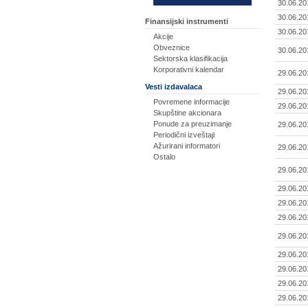
30.06.20
30.06.20
Finansijski instrumenti
30.06.20
Akcije
Obveznice
30.06.20
Sektorska klasifikacija
Korporativni kalendar
29.06.20
Vesti izdavalaca
29.06.20
Povremene informacije
29.06.20
Skupštine akcionara
Ponude za preuzimanje
29.06.20
Periodični izveštaji
Ažurirani informatori
29.06.20
Ostalo
29.06.20
29.06.20
29.06.20
29.06.20
29.06.20
29.06.20
29.06.20
29.06.20
29.06.20