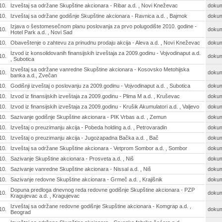
10.
Izveštaj sa održane Skupštine akcionara - Ribar a.d. , Novi Kneževac
doku
10.
Izveštaj sa održane godišnje Skupštine akcionara - Ravnica a.d. , Bajmok
doku
Izjava o šestomesečnom planu poslovanja za prvo polugodište 2010. godine -
10.
doku
Hotel Park a.d. , Novi Sad
10.
Obaveštenje o zahtevu za prinudnu prodaju akcija - Aleva a.d. , Novi Kneževac
doku
Izvod iz konsolidovanih finansijskih izveštaja za 2009.godinu - Vojvodinaput a.d.
10.
doku
, Subotica
Izveštaj sa održane vanredne Skupštine akcionara - Kosovsko Metohijska
10.
doku
banka a.d., Zvečan
10.
Godišnji izveštaj o poslovanju za 2009.godinu - Vojvodinaput a.d. , Subotica
doku
10.
Izvod iz finansijskih izveštaja za 2009.godinu - Plima M a.d. , Kruševac
doku
10.
Izvod iz finansijskih izveštaja za 2009.godinu - Krušik Akumulatori a.d. , Valjevo
doku
10.
Sazivanje godišnje Skupštine akcionara - PIK Vrbas a.d. , Zemun
doku
10.
Izveštaj o preuzimanju akcija - Pobeda holding a.d. , Petrovaradin
doku
10.
Izveštaj o preuzimanju akcija - Jugozapadna Bačka a.d. , Bač
doku
10.
Izveštaj sa održane Skupštine akcionara - Vetprom Sombor a.d. , Sombor
doku
10.
Sazivanje Skupštine akcionara - Prosveta a.d. , Niš
doku
10.
Sazivanje vanredne Skupštine akcionara - Nissal a.d. , Niš
doku
10.
Sazivanje redovne Skupštine akcionara - Grmeč a.d. , Krajišnik
doku
Dopuna predloga dnevnog reda redovne godišnje Skupštine akcionara - PZP
10.
doku
Kragujevac a.d. , Kragujevac
Izveštaj sa održane redovne godišnje Skupštine akcionara - Komgrap a.d. ,
10.
doku
Beograd