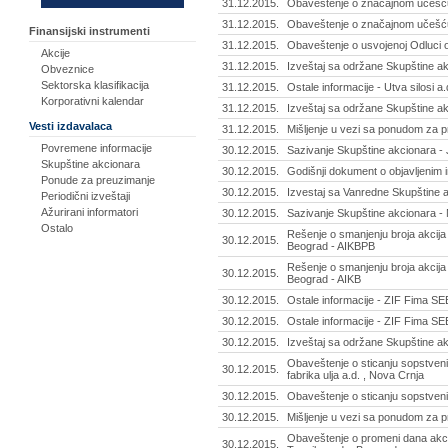
31.12.2015.
Obaveštenje o značajnom učešću 
31.12.2015.
Obaveštenje o značajnom učešću 
Finansijski instrumenti
31.12.2015.
Obaveštenje o usvojenoj Odluci o 
Akcije
31.12.2015.
Izveštaj sa održane Skupštine ak
Obveznice
Sektorska klasifikacija
31.12.2015.
Ostale informacije - Utva silosi a.
Korporativni kalendar
31.12.2015.
Izveštaj sa održane Skupštine ak
Vesti izdavalaca
31.12.2015.
Mišljenje u vezi sa ponudom za p
Povremene informacije
30.12.2015.
Sazivanje Skupštine akcionara - J
Skupštine akcionara
30.12.2015.
Godišnji dokument o objavljenim i
Ponude za preuzimanje
30.12.2015.
Izvestaj sa Vanredne Skupštine a
Periodični izveštaji
Ažurirani informatori
30.12.2015.
Sazivanje Skupštine akcionara - 
Ostalo
Rešenje o smanjenju broja akcija
30.12.2015.
Beograd - AIKBPB
Rešenje o smanjenju broja akcija
30.12.2015.
Beograd - AIKB
30.12.2015.
Ostale informacije - ZIF Fima SEE
30.12.2015.
Ostale informacije - ZIF Fima SEE
30.12.2015.
Izveštaj sa održane Skupštine ak
Obaveštenje o sticanju sopstveni
30.12.2015.
fabrika ulja a.d. , Nova Crnja
30.12.2015.
Obaveštenje o sticanju sopstveni
30.12.2015.
Mišljenje u vezi sa ponudom za pr
Obaveštenje o promeni dana akc
30.12.2015.