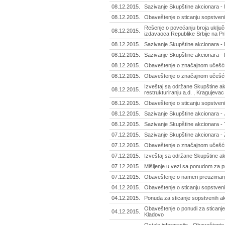
08.12.2015.
Sazivanje Skupštine akcionara -
08.12.2015.
Obaveštenje o sticanju sopstvenih
Rešenje o povećanju broja uključ
08.12.2015.
izdavaoca Republike Srbije na Pri
08.12.2015.
Sazivanje Skupštine akcionara -
08.12.2015.
Sazivanje Skupštine akcionara - 
08.12.2015.
Obaveštenje o značajnom učešću 
08.12.2015.
Obaveštenje o značajnom učešću 
Izveštaj sa održane Skupštine ak
08.12.2015.
restrukturiranju a.d. , Kragujevac
08.12.2015.
Obaveštenje o sticanju sopstveni
08.12.2015.
Sazivanje Skupštine akcionara - 
08.12.2015.
Sazivanje Skupštine akcionara -
07.12.2015.
Sazivanje Skupštine akcionara - 
07.12.2015.
Obaveštenje o značajnom učešću 
07.12.2015.
Izveštaj sa održane Skupštine a
07.12.2015.
Mišljenje u vezi sa ponudom za p
07.12.2015.
Obaveštenje o nameri preuzimanj
04.12.2015.
Obaveštenje o sticanju sopstveni
04.12.2015.
Ponuda za sticanje sopstvenih ak
Obaveštenje o ponudi za sticanje 
04.12.2015.
Kladovo