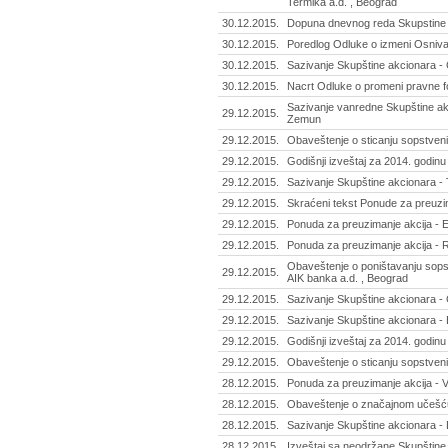
Termika a.d. , Beograd
30.12.2015.
Dopuna dnevnog reda Skupstine a
30.12.2015.
Poredlog Odluke o izmeni Osniv
30.12.2015.
Sazivanje Skupštine akcionara -
30.12.2015.
Nacrt Odluke o promeni pravne f
Sazivanje vanredne Skupštine akc
29.12.2015.
Zemun
29.12.2015.
Obaveštenje o sticanju sopstvenih
29.12.2015.
Godišnji izveštaj za 2014. godinu
29.12.2015.
Sazivanje Skupštine akcionara - 
29.12.2015.
Skraćeni tekst Ponude za preuzi
29.12.2015.
Ponuda za preuzimanje akcija - 
29.12.2015.
Ponuda za preuzimanje akcija - R
Obaveštenje o poništavanju sopst
29.12.2015.
AIK banka a.d. , Beograd
29.12.2015.
Sazivanje Skupštine akcionara - 
29.12.2015.
Sazivanje Skupštine akcionara - 
29.12.2015.
Godišnji izveštaj za 2014. godinu 
29.12.2015.
Obaveštenje o sticanju sopstveni
28.12.2015.
Ponuda za preuzimanje akcija - V
28.12.2015.
Obaveštenje o značajnom učešću 
28.12.2015.
Sazivanje Skupštine akcionara -
28.12.2015.
Izveštaj sa neodržane Skupštine