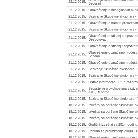
22.12.2015.
Beograd
22.12.2015.
Obaveštenje o nesaglasnim akcio
21.12.2015.
Sazivanje Skupštine akcionara - P
21.12.2015.
Obaveštenje o nameri preuzimanj
21.12.2015.
Sazivanje Skupštine akcionara - 
Obaveštenje o sticanju sopstveni
21.12.2015.
Despotovac
21.12.2015.
Obaveštenje o sticanju sopstvenih
Obaveštenje o značajnom učešću 
21.12.2015.
Bezdan
21.12.2015.
Obaveštenje o značajnom učešću
21.12.2015.
Sazivanje Skupštine akcionara - 
21.12.2015.
Sazivanje Skupštine akcionara - 
21.12.2015.
Ostale informacije - PZP Požare
Saopštenje o okolnostima saziva
21.12.2015.
a.d. , Beograd
18.12.2015.
Sazivanje Skupštine akcionara - 
18.12.2015.
Izveštaj sa održane Skupštine akc
18.12.2015.
Izveštaj sa održane Skupštine akc
18.12.2015.
Izveštaj sa održane Skupštine ak
18.12.2015.
Godišnji izveštaj za 2014. godin
18.12.2015.
Ponuda za preuzimanje akcija - Un
18.12.2015.
Obaveštenje o značajnom učešću