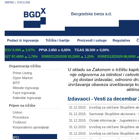
SRPSKI
|
ENGLISH
Podaci iz trgovanja
Tržišta i hartije
Proizvodi i usluge
Regulativa
Č
8.999
3,97%
PPVA 2.850
0,00%
TGAS 38.500
0,00%
97,4000
1,78%
RSRES12D2028 93,2000
1,25%
RSRES12E2029 88,0000
1,38%
Organizacija tržišta
U skladu sa Zakonom o tržištu kapital
Prime Listing
nije odgovorna za istinitost i celo
Open Market
joj dostavi izdavalac, odnosno d
MTP
izvršavanja obaveza izveštavanja k
Metode trgovanja
aktima
Faze trgovanja
Kalendar trgovanja
Izdavaoci - Vesti za decembar
Prijem na tržište
31.12.2015.
Izveštaj sa održane Skupštine ak
Uslovi
31.12.2015.
Sazivanje Skupštine akcionara - 
Procedura
31.12.2015.
Ostale informacije - Jugoelektro 
Troškovi
31.12.2015.
Izveštaj sa održane Skupštine a
Korporativno upravljanje
31.12.2015.
Izveštaj sa održane Skupštine ak
IPO