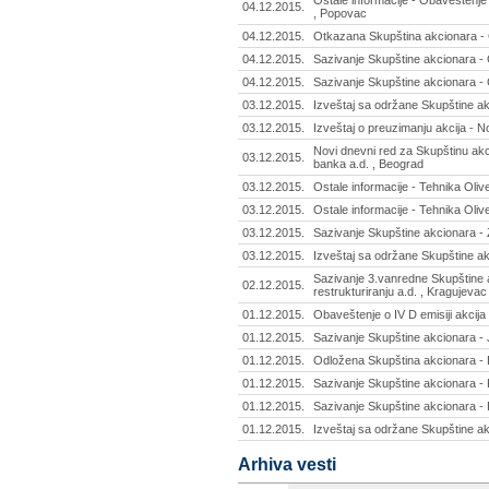
Ostale informacije - Obaveštenje
04.12.2015.
, Popovac
04.12.2015.
Otkazana Skupština akcionara - 
04.12.2015.
Sazivanje Skupštine akcionara - 
04.12.2015.
Sazivanje Skupštine akcionara - 
03.12.2015.
Izveštaj sa održane Skupštine ak
03.12.2015.
Izveštaj o preuzimanju akcija - 
Novi dnevni red za Skupštinu ak
03.12.2015.
banka a.d. , Beograd
03.12.2015.
Ostale informacije - Tehnika Olive
03.12.2015.
Ostale informacije - Tehnika Olive
03.12.2015.
Sazivanje Skupštine akcionara -
03.12.2015.
Izveštaj sa održane Skupštine ak
Sazivanje 3.vanredne Skupštine 
02.12.2015.
restrukturiranju a.d. , Kragujevac
01.12.2015.
Obaveštenje o IV D emisiji akcij
01.12.2015.
Sazivanje Skupštine akcionara - 
01.12.2015.
Odložena Skupština akcionara - E
01.12.2015.
Sazivanje Skupštine akcionara - K
01.12.2015.
Sazivanje Skupštine akcionara - P
01.12.2015.
Izveštaj sa održane Skupštine akc
Arhiva vesti