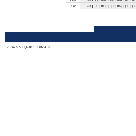
2004
jan
|
feb
|
mar
|
apr
|
maj
|
jun
|
jul
© 2026 Beogradska berza a.d.