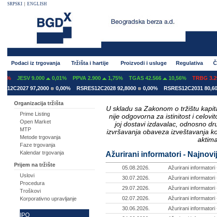
SRPSKI
|
ENGLISH
Podaci iz trgovanja
Tržišta i hartije
Proizvodi i usluge
Regulativa
Č
7%
JESV 9.000
0,01%
PPVA 2.900
1,75%
TGAS 42.566
10,56%
TRBG 3.29
12C2027 97,2000
0,00%
RSRES12C2028 92,8000
0,00%
RSRES12C2031 80,600
Organizacija tržišta
U skladu sa Zakonom o tržištu kapital
Prime Listing
nije odgovorna za istinitost i celo
Open Market
joj dostavi izdavalac, odnosno d
MTP
izvršavanja obaveza izveštavanja k
Metode trgovanja
aktima
Faze trgovanja
Kalendar trgovanja
Ažurirani informatori - Najnovij
Prijem na tržište
05.08.2026.
Ažurirani informatori
Uslovi
30.07.2026.
Ažurirani informatori
Procedura
29.07.2026.
Ažurirani informatori
Troškovi
02.07.2026.
Ažurirani informatori
Korporativno upravljanje
30.06.2026.
Ažurirani informatori
IPO