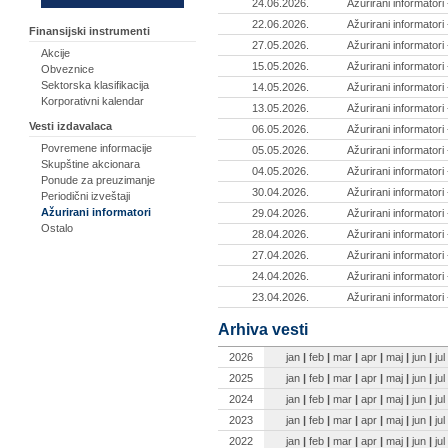
24.06.2026.
Ažurirani informatori
22.06.2026.
Ažurirani informatori
Finansijski instrumenti
27.05.2026.
Ažurirani informatori
Akcije
15.05.2026.
Ažurirani informatori
Obveznice
Sektorska klasifikacija
14.05.2026.
Ažurirani informatori
Korporativni kalendar
13.05.2026.
Ažurirani informatori
Vesti izdavalaca
06.05.2026.
Ažurirani informatori
Povremene informacije
05.05.2026.
Ažurirani informatori
Skupštine akcionara
04.05.2026.
Ažurirani informatori
Ponude za preuzimanje
30.04.2026.
Ažurirani informatori
Periodični izveštaji
Ažurirani informatori
29.04.2026.
Ažurirani informatori
Ostalo
28.04.2026.
Ažurirani informatori
27.04.2026.
Ažurirani informatori
24.04.2026.
Ažurirani informatori
23.04.2026.
Ažurirani informatori
Arhiva vesti
2026
jan
|
feb
|
mar
|
apr
|
maj
|
jun
|
jul
2025
jan
|
feb
|
mar
|
apr
|
maj
|
jun
|
jul
2024
jan
|
feb
|
mar
|
apr
|
maj
|
jun
|
jul
2023
jan
|
feb
|
mar
|
apr
|
maj
|
jun
|
jul
2022
jan
|
feb
|
mar
|
apr
|
maj
|
jun
|
jul