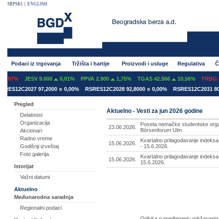
SRPSKI
|
ENGLISH
Podaci iz trgovanja
Tržišta i hartije
Proizvodi i usluge
Regulativa
Č
,07%
JESV 9.000
0,01%
PPVA 2.900
1,75%
TGAS 42.566
10,56%
TRBG 3.
ES12C2027 97,2000
0,00%
RSRES12C2028 92,8000
0,00%
RSRES12C2031 80,6
Pregled
Aktuelno - Vesti za jun 2026 godine
Delatnost
Organizacija
Poseta nemačke studentske orga
23.06.2026.
Börsenforum Ulm
Akcionari
Radno vreme
Kvartalno prilagođavanje indeks
15.06.2026.
- 15.6.2026.
Godišnji izveštaj
Foto galerija
Kvartalno prilagođavanje indeks
15.06.2026.
15.6.2026.
Istorijat
Važni datumi
Aktuelno
Međunarodna saradnja
Regionalni podaci
Odluka o predlaganju održavanj