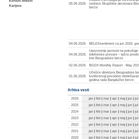
Korisni linkovi
05.06.2026.
sednice Skupštine akcionara Be
Karijera
berze
04.06.2026.
BELEXsentiment za jun 2026. go
Upozorenje javnosti na pokušaje i
04.06.2026.
telefonske prevare – lažno predst
ime Beogradske berze
02.06.2026.
BGDX Monthly Report - May 202
Učešće direktora Beogradske be
01.06.2026.
konferenciji povodom obeležavan
godina rada Banjalučke berze
Arhiva vesti
2026
jan
|
feb
|
mar
|
apr
|
maj
|
jun
|
jul
2025
jan
|
feb
|
mar
|
apr
|
maj
|
jun
|
jul
2024
jan
|
feb
|
mar
|
apr
|
maj
|
jun
|
jul
2023
jan
|
feb
|
mar
|
apr
|
maj
|
jun
|
jul
2022
jan
|
feb
|
mar
|
apr
|
maj
|
jun
|
jul
2021
jan
|
feb
|
mar
|
apr
|
maj
|
jun
|
jul
2020
jan
|
feb
|
mar
|
apr
|
maj
|
jun
|
jul