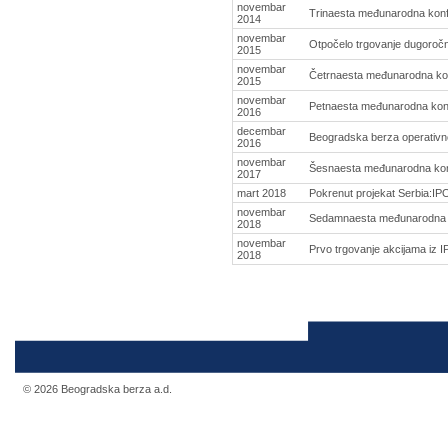
novembar
Trinaesta međunarodna konf
2014
novembar
Otpočelo trgovanje dugoroč
2015
novembar
Četrnaesta međunarodna kon
2015
novembar
Petnaesta međunarodna kon
2016
decembar
Beogradska berza operativno
2016
novembar
Šesnaesta međunarodna kon
2017
mart 2018
Pokrenut projekat Serbia:IP
novembar
Sedamnaesta međunarodna k
2018
novembar
Prvo trgovanje akcijama iz 
2018
© 2026 Beogradska berza a.d.