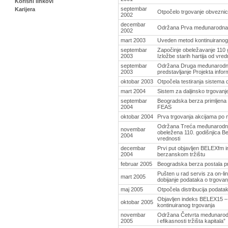
Korisni linkovi
septembar
Karijera
Otpočelo trgovanje obveznic
2002
decembar
Održana Prva međunarodna 
2002
mart 2003
Uveden metod kontinuiranog 
septembar
Započinje obeležavanje 110
2003
Izložbe starih hartija od vred
septembar
Održana Druga međunarodna 
2003
predstavljanje Projekta info
oktobar 2003
Otpočela testiranja sistema 
mart 2004
Sistem za daljinsko trgovanj
septembar
Beogradska berza primljena u
2004
FEAS
oktobar 2004
Prva trgovanja akcijama po 
Održana Treća međunarodna 
novembar
obeležena 110. godišnjica B
2004
vrednosti
decembar
Prvi put objavljen BELEXfm i
2004
berzanskom tržištu
februar 2005
Beogradska berza postala pr
Pušten u rad servis za on-li
mart 2005
dobijanje podataka o trgovan
maj 2005
Otpočela distribucija podata
Objavljen indeks BELEX15 – 
oktobar 2005
kontinuiranog trgovanja
novembar
Održana Četvrta međunarodn
2005
i efikasnosti tržišta kapitala”