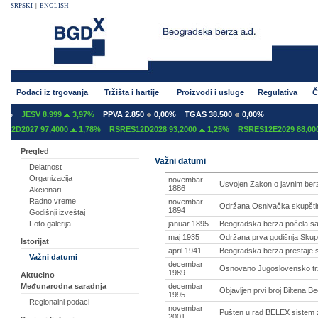
SRPSKI
|
ENGLISH
Podaci iz trgovanja
Tržišta i hartije
Proizvodi i usluge
Regulativa
Č
%
JESV 8.999
3,97%
PPVA 2.850
0,00%
TGAS 38.500
0,00%
2D2027 97,4000
1,78%
RSRES12D2028 93,2000
1,25%
RSRES12E2029 88,0000
Pregled
Važni datumi
Delatnost
Organizacija
novembar
Usvojen Zakon o javnim berza
1886
Akcionari
Radno vreme
novembar
Održana Osnivačka skupšti
1894
Godišnji izveštaj
januar 1895
Beogradska berza počela s
Foto galerija
maj 1935
Održana prva godišnja Skupšt
Istorijat
april 1941
Beogradska berza prestaje 
Važni datumi
decembar
Osnovano Jugoslovensko trži
1989
Aktuelno
decembar
Međunarodna saradnja
Objavljen prvi broj Biltena 
1995
Regionalni podaci
novembar
Pušten u rad BELEX sistem 
2001