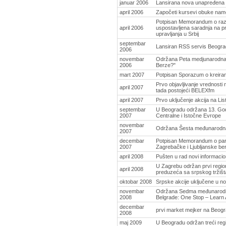
januar 2006
Lansirana nova unapređena i
april 2006
Započeti kursevi obuke namenj
Potpisan Memorandum o razu
april 2006
uspostavljena saradnja na p
upravljanja u Srbij
septembar
Lansiran RSS servis Beograd
2006
novembar
Održana Peta medjunarodna 
2006
Berze?"
mart 2007
Potpisan Sporazum o kreira
Prvo objavljivanje vrednosti
april 2007
tada postojeći BELEXfm
april 2007
Prvo uključenje akcija na Lis
septembar
U Beogradu održana 13. Godi
2007
Centralne i Istočne Evrope
novembar
Održana Šesta međunarodna 
2007
decembar
Potpisan Memorandum o par
2007
Zagrebačke i Ljubljanske be
april 2008
Pušten u rad novi informaci
U Zagrebu održan prvi regio
april 2008
preduzeća sa srpskog tržišta
oktobar 2008
Srpske akcije uključene u
novembar
Održana Sedma međunarodna
2008
Belgrade: One Stop – Learn A
decembar
prvi market mejker na Beogr
2008
maj 2009
U Beogradu održan treći re