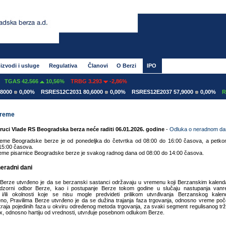
izvodi i usluge
Regulativa
Članovi
O Berzi
IPO
TGAS 42.566
10,56%
TRBG 3.293
-2,86%
000
0,00%
RSRES12C2031 80,6000
0,00%
RSRES12E2037 57,9000
0,00%
RSR
vreme
ruci Vlade RS Beogradska berza neće raditi 06.01.2026. godine
-
Odluka o neradnom da
eme Beogradske berze je od ponedeljka do četvrtka od 08:00 do 16:00 časova, a petk
15:00 časova.
me pisarnice Beogradske berze je svakog radnog dana od 08:00 do 14:00 časova.
neradni dani
 Berze utvrđeno je da se berzanski sastanci održavaju u vremenu koji Berzanskim kalen
adzorni odbor Berze, kao i postupanje Berze tokom godine u slučaju nastupanja vanr
 i/ili okolnosti koje se nisu mogle predvideti prilikom utvrđivanja Berzanskog kalen
no, Pravilima Berze utvrđeno je da se dužina trajanja faza trgovanja, odnosno vreme poč
i kraja pojedinih faza u okviru određenog metoda trgovanja, za svaki segment regulisanog trži
, odnosno hartiju od vrednosti, utvrđuje posebnom odlukom Berze.