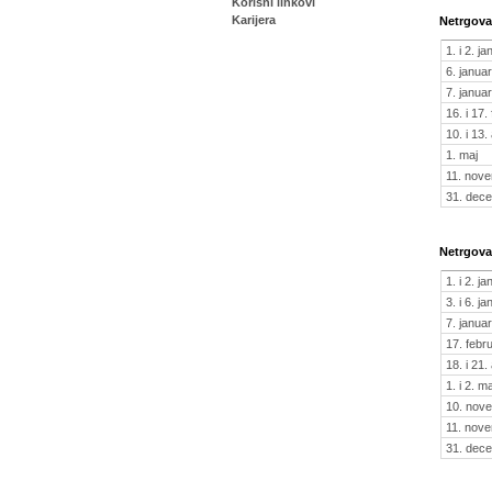
Korisni linkovi
Karijera
Netrgovač
1. i 2. j
6. januar
7. januar
16. i 17.
10. i 13. 
1. maj
11. nov
31. dec
Netrgovač
1. i 2. j
3. i 6. j
7. januar
17. febr
18. i 21. 
1. i 2. ma
10. nov
11. nov
31. dec