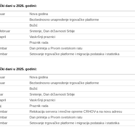
ki dani u 2026. godini:
anuar
Nova godina
Bezbednosno unapređenje trgovačke platforme
Božić
 februar
Sretenje, Dan državnosti Srbije
april
Vaskršnji praznici
Praznik rada
embar
Dan primirja u Prvom svetskom ratu
embar
Setovanje trgovačke platforme i migracija podataka i statistika
ki dani u 2025. godini:
anuar
Nova godina
anuar
Bezbednosno unapređenje trgovačke platforme
Božić
uar
Sretenje, Dan državnosti Srbije
april
Vaskršnji praznici
j
Praznik rada
embar
Relokacija servera i mrežne opreme CRHOV-a na novu adresu
embar
Dan primirja u Prvom svetskom ratu
embar
Setovanje trgovačke platforme i migracija podataka i statistika