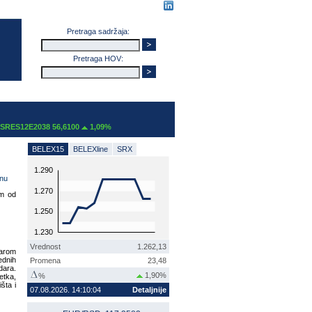
Pretraga sadržaja:
Pretraga HOV:
ES12E2038 56,6100
1,09%
BELEX15
BELEXline
SRX
1.290
nu
1.270
om od
1.250
1.230
Vrednost
1.262,13
darom
ednih
Promena
23,48
dara.
1,90%
%
etka,
šta i
07.08.2026. 14:10:04
Detaljnije