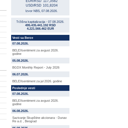
EUR/RSD
117,3582
USD/RSD
101,8204
Izvor NBS, 07.08.2026.
Tržišna kapitalizacija - 07.08.2026.
495.435.441.192 RSD
4.221.566.462 EUR
Vesti sa Berze
07.08.2026.
BELEXsentiment za avgust 2026.
godine
05.08.2026.
BGDX Monthly Report - July 2026
06.07.2026.
BELEXsentiment za jul 2026. godine
Poslednje vesti
07.08.2026.
BELEXsentiment za avgust 2026.
godine
06.08.2026.
Sazivanje Skupštine akcionara - Dunav
Re a.d. , Beograd