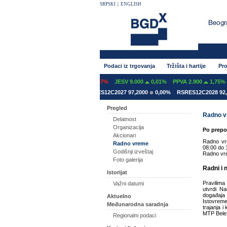
SRPSKI
|
ENGLISH
Podaci iz trgovanja
Tržišta i hartije
Pro
NT 600
0,00%
GFOM 1.399
-0,07%
JESV 9.000
0,01%
PPVA 2.900
1,75%
ES12A2031 78,5000
0,00%
RSRES12C2027 97,2000
0,00%
RSRES12C2028 92,8
Pregled
Radno 
Delatnost
Organizacija
Po prepo
Akcionari
Radno vr
Radno vreme
08:00 do 
Godišnji izveštaj
Radno vre
Foto galerija
Radni i 
Istorijat
Pravilima
Važni datumi
utvrdi N
događaja
Aktuelno
Istovreme
Međunarodna saradnja
trajanja 
MTP Belex
Regionalni podaci