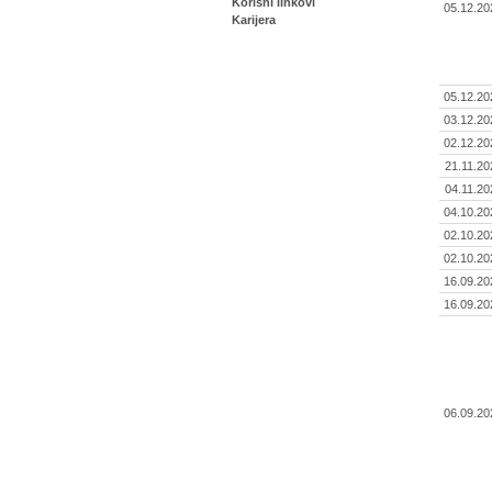
Korisni linkovi
05.12.20
Karijera
05.12.20
03.12.20
02.12.20
21.11.20
04.11.20
04.10.20
02.10.20
02.10.20
16.09.20
16.09.20
06.09.20