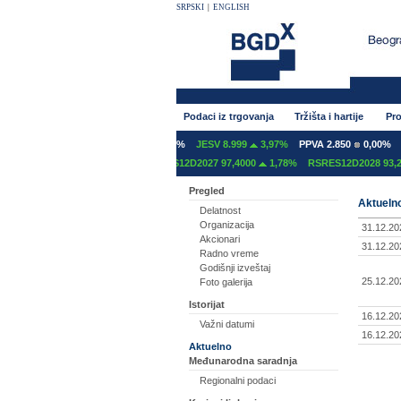
SRPSKI
|
ENGLISH
Podaci iz trgovanja
Tržišta i hartije
Pro
 600
0,00%
GFOM 1.400
0,00%
JESV 8.999
3,97%
PPVA 2.850
0,00%
TGA
2C2027 97,2000
0,00%
RSRES12D2027 97,4000
1,78%
RSRES12D2028 93,2000
Pregled
Aktuelno
Delatnost
Organizacija
31.12.20
Akcionari
31.12.20
Radno vreme
Godišnji izveštaj
25.12.20
Foto galerija
Istorijat
16.12.20
Važni datumi
16.12.20
Aktuelno
Međunarodna saradnja
Regionalni podaci