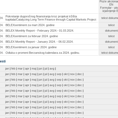
Poziv akciona
EN
Formular - pi
izjašnjenje 
Pokretanje dugoročnog finansiranja kroz projekat tržišta
24.
tekst
dokume
kapitala/Catalyzing Long Term Finance through Capital Markets Project
24.
BELEXsentiment za mart 2024. godine
tekst
24.
BELEX Monthly Report - February 2024.- 01.03.2024.
dokument
24.
BELEXsentiment za februar 2024. godine
tekst
24.
BELEX Monthly Report - January 2024. - 06.02.2024.
dokument
24.
BELEXsentiment za januar 2024. godine
tekst
24.
Odluka o promeni Berzanskog kalendara za 2024. godinu.
tekst
dokume
esti
jan
|
feb
|
mar
|
apr
|
maj
|
jun
|
jul
|
avg
|
jan
|
feb
|
mar
|
apr
|
maj
|
jun
|
jul
|
avg
|
sep
|
okt
|
nov
|
dec
|
jan
|
feb
|
mar
|
apr
|
maj
|
jun
|
jul
|
avg
|
sep
|
okt
|
nov
|
dec
|
jan
|
feb
|
mar
|
apr
|
maj
|
jun
|
jul
|
avg
|
sep
|
okt
|
nov
|
dec
|
jan
|
feb
|
mar
|
apr
|
maj
|
jun
|
jul
|
avg
|
sep
|
okt
|
nov
|
dec
|
jan
|
feb
|
mar
|
apr
|
maj
|
jun
|
jul
|
avg
|
sep
|
okt
|
nov
|
dec
|
jan
|
feb
|
mar
|
apr
|
maj
|
jun
|
jul
|
avg
|
sep
|
okt
|
nov
|
dec
|
jan
|
feb
|
mar
|
apr
|
maj
|
jun
|
jul
|
avg
|
sep
|
okt
|
nov
|
dec
|
jan
|
feb
|
mar
|
apr
|
maj
|
jun
|
jul
|
avg
|
sep
|
okt
|
nov
|
dec
|