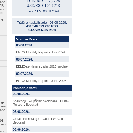
EUR/RSD
117,3726
sano
USD/RSD
101,6213
SRB
sano
Izvor NBS, 06.08.2026.
EN
EN
Tržišna kapitalizacija - 06.08.2026.
491.548.373.210 RSD
4.187.931.197 EUR
Vesti sa Berze
05.08.2026.
BGDX Monthly Report - July 2026
06.07.2026.
BELEXsentiment za jul 2026. godine
02.07.2026.
BGDX Monthly Report - June 2026
Poslednje vesti
06.08.2026.
Sazivanje Skupštine akcionara - Dunav
SRB
Re a.d. , Beograd
rima
sano
06.08.2026.
Ostale informacije - Galeb FSU a.d. ,
EN
Beograd
rima
06.08.2026.
sano