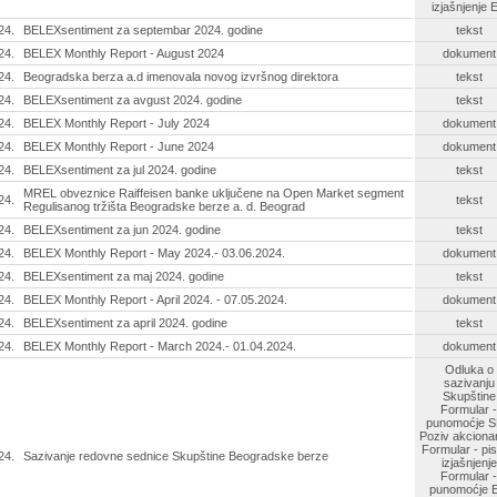
izjašnjenje 
24.
BELEXsentiment za septembar 2024. godine
tekst
24.
BELEX Monthly Report - August 2024
dokument
24.
Beogradska berza a.d imenovala novog izvršnog direktora
tekst
24.
BELEXsentiment za avgust 2024. godine
tekst
24.
BELEX Monthly Report - July 2024
dokument
24.
BELEX Monthly Report - June 2024
dokument
24.
BELEXsentiment za jul 2024. godine
tekst
MREL obveznice Raiffeisen banke uključene na Open Market segment
24.
tekst
Regulisanog tržišta Beogradske berze a. d. Beograd
24.
BELEXsentiment za jun 2024. godine
tekst
24.
BELEX Monthly Report - May 2024.- 03.06.2024.
dokument
24.
BELEXsentiment za maj 2024. godine
tekst
24.
BELEX Monthly Report - April 2024. - 07.05.2024.
dokument
24.
BELEXsentiment za april 2024. godine
tekst
24.
BELEX Monthly Report - March 2024.- 01.04.2024.
dokument
Odluka o
sazivanju
Skupštine
Formular -
punomoćje 
Poziv akciona
Formular - pi
24.
Sazivanje redovne sednice Skupštine Beogradske berze
izjašnjenje
Formular -
punomoćje 