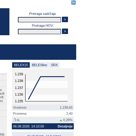
Pretraga sadržaja:
Pretraga HOV:
BELEX15
BELEXline
SRX
1.239
1.238
1.237
e
rifi
1.236
ifi
st
1.235
Vrednost
1.238,65
Promena
3,40
0,28%
%
06.08.2026. 14:10:00
Detaljnije
SRB