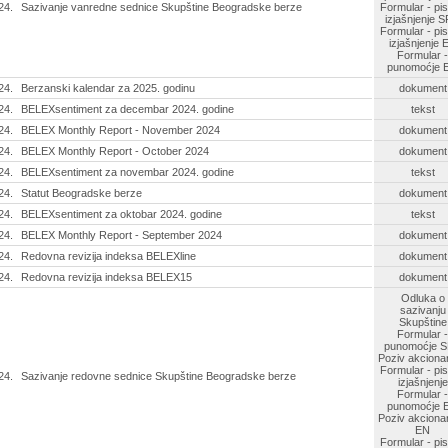
24.
Sazivanje vanredne sednice Skupštine Beogradske berze
Formular - pi
izjašnjenje 
Formular - pi
izjašnjenje 
Formular -
punomoćje 
24.
Berzanski kalendar za 2025. godinu
dokument
24.
BELEXsentiment za decembar 2024. godine
tekst
24.
BELEX Monthly Report - November 2024
dokument
24.
BELEX Monthly Report - October 2024
dokument
24.
BELEXsentiment za novembar 2024. godine
tekst
24.
Statut Beogradske berze
dokument
24.
BELEXsentiment za oktobar 2024. godine
tekst
24.
BELEX Monthly Report - September 2024
dokument
24.
Redovna revizija indeksa BELEXline
dokument
24.
Redovna revizija indeksa BELEX15
dokument
Odluka o
sazivanju
Skupštine
Formular -
punomoćje 
Poziv akciona
Formular - pi
24.
Sazivanje redovne sednice Skupštine Beogradske berze
izjašnjenje
Formular -
punomoćje 
Poziv akciona
EN
Formular - pi