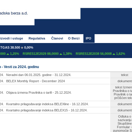
izvodi i usluge
Regulativa
Članovi
O Berzi
IPO
S 38.500
0,00%
1,25%
RSRES12E2029 88,0000
1,38%
RSRES12E2038 56,0008
1,62%
 - Vesti za 2024. godinu
24.
Neradni dan 06.01.2025. godine - 31.12.2024.
tekst
24.
BELEX Monthly Report - December 2024
dokument
tekst
Izmen
Pravilnika o ta
24.
Objava izmena Pravilnika o tarifi - 25.12.2024.
Pravilnik o tar
prčišćen tek
24.
Kvartalno prilagođavanje indeksa BELEXline - 16.12.2024.
dokument
24.
Kvartalno prilagođavanje indeksa BELEX15 - 16.12.2024.
dokument
Odluka o
sazivanju
Skupštine
Formular -
punomoćje 