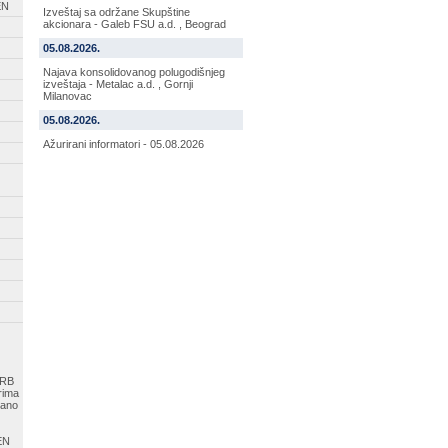
EN
Izveštaj sa održane Skupštine
akcionara - Galeb FSU a.d. , Beograd
05.08.2026.
Najava konsolidovanog polugodišnjeg
izveštaja - Metalac a.d. , Gornji
Milanovac
05.08.2026.
Ažurirani informatori - 05.08.2026
SRB
rima
sano
EN