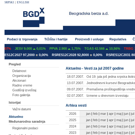
SRPSKI
|
ENGLISH
Podaci iz trgovanja
Tržišta i hartije
Proizvodi i usluge
Regulativa
Č
,07%
JESV 9.000
0,01%
PPVA 2.900
1,75%
TGAS 42.566
10,56%
TRBG 3.
ES12C2027 97,2000
0,00%
RSRES12C2028 92,8000
0,00%
RSRES12C2031 80,6
Pregled
Aktuelno - Vesti za jul 2007 godine
Delatnost
Organizacija
18.07.2007.
Od 19. jula još jedna srpska list
Akcionari
13.07.2007.
Jednodnevni kursevi Beogradsk
Radno vreme
09.07.2007.
Premašena prošlogodišnja vred
Godišnji izveštaj
Foto galerija
02.07.2007.
Izmene u dnevnom izvestaju
Istorijat
Arhiva vesti
Važni datumi
2026
jan
|
feb
|
mar
|
apr
|
maj
|
jun
|
jul
Aktuelno
2025
jan
|
feb
|
mar
|
apr
|
maj
|
jun
|
jul
Međunarodna saradnja
2024
jan
|
feb
|
mar
|
apr
|
maj
|
jun
|
jul
Regionalni podaci
2023
jan
|
feb
|
mar
|
apr
|
maj
|
jun
|
jul