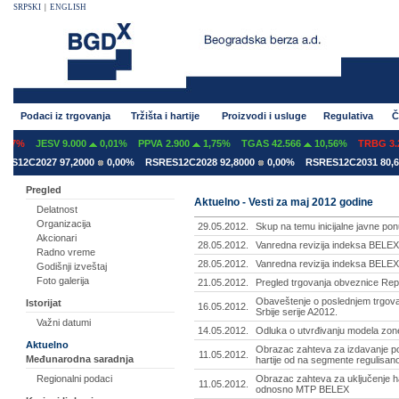
SRPSKI
|
ENGLISH
Podaci iz trgovanja
Tržišta i hartije
Proizvodi i usluge
Regulativa
Č
07%
JESV 9.000
0,01%
PPVA 2.900
1,75%
TGAS 42.566
10,56%
TRBG 3.29
S12C2027 97,2000
0,00%
RSRES12C2028 92,8000
0,00%
RSRES12C2031 80,60
Pregled
Aktuelno - Vesti za maj 2012 godine
Delatnost
Organizacija
29.05.2012.
Skup na temu inicijalne javne p
Akcionari
28.05.2012.
Vanredna revizija indeksa BELEX
Radno vreme
28.05.2012.
Vanredna revizija indeksa BELE
Godišnji izveštaj
Foto galerija
21.05.2012.
Pregled trgovanja obveznice Repu
Obaveštenje o poslednjem trgov
Istorijat
16.05.2012.
Srbije serije A2012.
Važni datumi
14.05.2012.
Odluka o utvrđivanju modela zone
Aktuelno
Obrazac zahteva za izdavanje po
11.05.2012.
Međunarodna saradnja
hartije od na segmente regulisa
Obrazac zahteva za uključenje har
Regionalni podaci
11.05.2012.
odnosno MTP BELEX