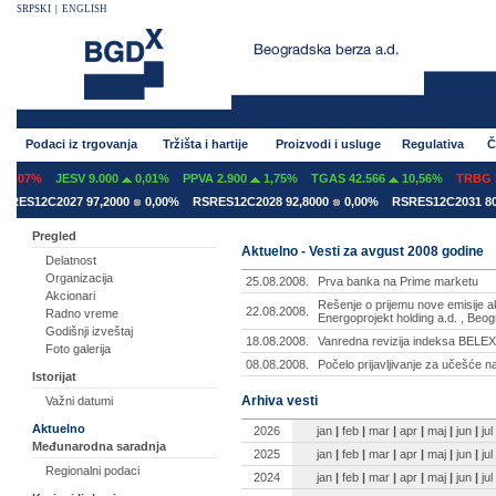
SRPSKI
|
ENGLISH
Podaci iz trgovanja
Tržišta i hartije
Proizvodi i usluge
Regulativa
Č
,07%
JESV 9.000
0,01%
PPVA 2.900
1,75%
TGAS 42.566
10,56%
TRBG 3.
ES12C2027 97,2000
0,00%
RSRES12C2028 92,8000
0,00%
RSRES12C2031 80,
Pregled
Aktuelno - Vesti za avgust 2008 godine
Delatnost
Organizacija
25.08.2008.
Prva banka na Prime marketu
Akcionari
Rešenje o prijemu nove emisije akc
22.08.2008.
Radno vreme
Energoprojekt holding a.d. , Beo
Godišnji izveštaj
18.08.2008.
Vanredna revizija indeksa BELE
Foto galerija
08.08.2008.
Počelo prijavljivanje za učešće 
Istorijat
Arhiva vesti
Važni datumi
Aktuelno
2026
jan
|
feb
|
mar
|
apr
|
maj
|
jun
|
jul
Međunarodna saradnja
2025
jan
|
feb
|
mar
|
apr
|
maj
|
jun
|
jul
Regionalni podaci
2024
jan
|
feb
|
mar
|
apr
|
maj
|
jun
|
jul