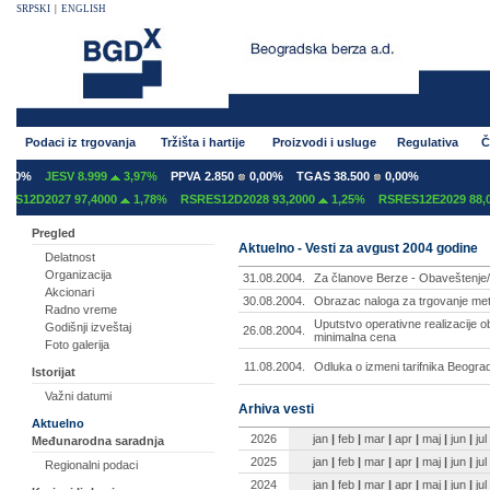
SRPSKI
|
ENGLISH
Podaci iz trgovanja
Tržišta i hartije
Proizvodi i usluge
Regulativa
Č
00%
JESV 8.999
3,97%
PPVA 2.850
0,00%
TGAS 38.500
0,00%
S12D2027 97,4000
1,78%
RSRES12D2028 93,2000
1,25%
RSRES12E2029 88,00
Pregled
Aktuelno - Vesti za avgust 2004 godine
Delatnost
Organizacija
31.08.2004.
Za članove Berze - Obaveštenje
Akcionari
30.08.2004.
Obrazac naloga za trgovanje me
Radno vreme
Uputstvo operativne realizacije
Godišnji izveštaj
26.08.2004.
minimalna cena
Foto galerija
11.08.2004.
Odluka o izmeni tarifnika Beogr
Istorijat
Važni datumi
Arhiva vesti
Aktuelno
2026
jan
|
feb
|
mar
|
apr
|
maj
|
jun
|
jul
Međunarodna saradnja
2025
jan
|
feb
|
mar
|
apr
|
maj
|
jun
|
jul
Regionalni podaci
2024
jan
|
feb
|
mar
|
apr
|
maj
|
jun
|
jul