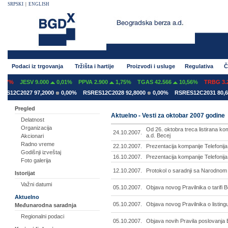
SRPSKI
|
ENGLISH
Podaci iz trgovanja
Tržišta i hartije
Proizvodi i usluge
Regulativa
Č
07%
JESV 9.000
0,01%
PPVA 2.900
1,75%
TGAS 42.566
10,56%
TRBG 3.29
S12C2027 97,2000
0,00%
RSRES12C2028 92,8000
0,00%
RSRES12C2031 80,60
Pregled
Aktuelno - Vesti za oktobar 2007 godine
Delatnost
Organizacija
Od 26. oktobra treca listirana k
24.10.2007.
a.d. Becej
Akcionari
Radno vreme
22.10.2007.
Prezentacija kompanije Telefonij
Godišnji izveštaj
16.10.2007.
Prezentacija kompanije Telefonij
Foto galerija
12.10.2007.
Protokol o saradnji sa Narodnom
Istorijat
Važni datumi
05.10.2007.
Objava novog Pravilnika o tarifi
Aktuelno
05.10.2007.
Objava novog Pravilnika o listing
Međunarodna saradnja
Regionalni podaci
05.10.2007.
Objava novih Pravila poslovanja