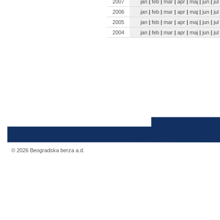
2007
jan
|
feb
|
mar
|
apr
|
maj
|
jun
|
jul
2006
jan
|
feb
|
mar
|
apr
|
maj
|
jun
|
jul
2005
jan
|
feb
|
mar
|
apr
|
maj
|
jun
|
jul
2004
jan
|
feb
|
mar
|
apr
|
maj
|
jun
|
jul
© 2026 Beogradska berza a.d.