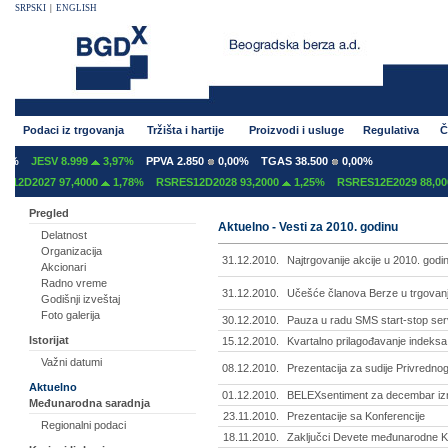
SRPSKI
|
ENGLISH
Podaci iz trgovanja
Tržišta i hartije
Proizvodi i usluge
Regulativa
Č
%
JESV 8.999
3,97%
PPVA 2.850
0,00%
TGAS 38.500
0,00%
2D2027 97,4000
1,78%
RSRES12D2028 93,2000
1,25%
RSRES12E2029 88,000
Pregled
Aktuelno - Vesti za 2010. godinu
Delatnost
Organizacija
31.12.2010.
Najtrgovanije akcije u 2010. godi
Akcionari
Radno vreme
31.12.2010.
Učešće članova Berze u trgovanj
Godišnji izveštaj
Foto galerija
30.12.2010.
Pauza u radu SMS start-stop ser
Istorijat
15.12.2010.
Kvartalno prilagođavanje indek
Važni datumi
08.12.2010.
Prezentacija za sudije Privredn
Aktuelno
01.12.2010.
BELEXsentiment za decembar iz
Međunarodna saradnja
23.11.2010.
Prezentacije sa Konferencije
Regionalni podaci
18.11.2010.
Zaključci Devete međunarodne K