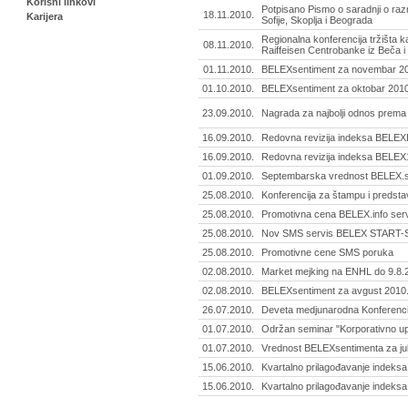
Korisni linkovi
Potpisano Pismo o saradnji o raz
18.11.2010.
Karijera
Sofije, Skoplja i Beograda
Regionalna konferencija tržišta k
08.11.2010.
Raiffeisen Centrobanke iz Beča i 
01.11.2010.
BELEXsentiment za novembar 201
01.10.2010.
BELEXsentiment za oktobar 2010
23.09.2010.
Nagrada za najbolji odnos prema 
16.09.2010.
Redovna revizija indeksa BELEX
16.09.2010.
Redovna revizija indeksa BELEX
01.09.2010.
Septembarska vrednost BELEX.se
25.08.2010.
Konferencija za štampu i predstavl
25.08.2010.
Promotivna cena BELEX.info ser
25.08.2010.
Nov SMS servis BELEX START
25.08.2010.
Promotivne cene SMS poruka
02.08.2010.
Market mejking na ENHL do 9.8.
02.08.2010.
BELEXsentiment za avgust 2010
26.07.2010.
Deveta medjunarodna Konferenci
01.07.2010.
Održan seminar "Korporativno up
01.07.2010.
Vrednost BELEXsentimenta za ju
15.06.2010.
Kvartalno prilagođavanje indeks
15.06.2010.
Kvartalno prilagođavanje indek