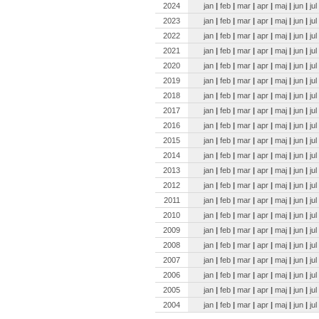
2024
jan
|
feb
|
mar
|
apr
|
maj
|
jun
|
jul
2023
jan
|
feb
|
mar
|
apr
|
maj
|
jun
|
jul
2022
jan
|
feb
|
mar
|
apr
|
maj
|
jun
|
jul
2021
jan
|
feb
|
mar
|
apr
|
maj
|
jun
|
jul
2020
jan
|
feb
|
mar
|
apr
|
maj
|
jun
|
jul
2019
jan
|
feb
|
mar
|
apr
|
maj
|
jun
|
jul
2018
jan
|
feb
|
mar
|
apr
|
maj
|
jun
|
jul
2017
jan
|
feb
|
mar
|
apr
|
maj
|
jun
|
jul
2016
jan
|
feb
|
mar
|
apr
|
maj
|
jun
|
jul
2015
jan
|
feb
|
mar
|
apr
|
maj
|
jun
|
jul
2014
jan
|
feb
|
mar
|
apr
|
maj
|
jun
|
jul
2013
jan
|
feb
|
mar
|
apr
|
maj
|
jun
|
jul
2012
jan
|
feb
|
mar
|
apr
|
maj
|
jun
|
jul
2011
jan
|
feb
|
mar
|
apr
|
maj
|
jun
|
jul
2010
jan
|
feb
|
mar
|
apr
|
maj
|
jun
|
jul
2009
jan
|
feb
|
mar
|
apr
|
maj
|
jun
|
jul
2008
jan
|
feb
|
mar
|
apr
|
maj
|
jun
|
jul
2007
jan
|
feb
|
mar
|
apr
|
maj
|
jun
|
jul
2006
jan
|
feb
|
mar
|
apr
|
maj
|
jun
|
jul
2005
jan
|
feb
|
mar
|
apr
|
maj
|
jun
|
jul
2004
jan
|
feb
|
mar
|
apr
|
maj
|
jun
|
jul