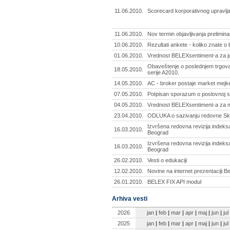
11.06.2010.
Scorecard korporativnog upravlja
11.06.2010.
Nov termin objavljivanja prelimina
10.06.2010.
Rezultati ankete - koliko znate o 
01.06.2010.
Vrednost BELEXsentiment-a za ju
Obaveštenje o poslednjem trgov
18.05.2010.
serije A2010.
14.05.2010.
AC - broker postaje market mejke
07.05.2010.
Potpisan sporazum o poslovnoj s
04.05.2010.
Vrednost BELEXsentiment-a za m
23.04.2010.
ODLUKA o sazivanju redovne Sku
Izvršena redovna revizija indek
16.03.2010.
Beograd
Izvršena redovna revizija indek
16.03.2010.
Beograd
26.02.2010.
Vesti o edukaciji
12.02.2010.
Novine na internet prezentaciji 
26.01.2010.
BELEX FIX API modul
Arhiva vesti
2026
jan
|
feb
|
mar
|
apr
|
maj
|
jun
|
jul
2025
jan
|
feb
|
mar
|
apr
|
maj
|
jun
|
jul