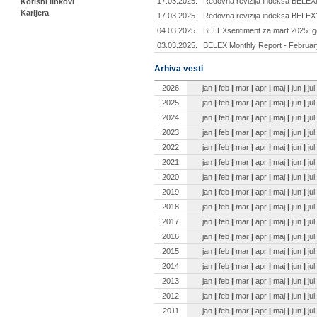
17.03.2025.
Redovna revizija indeksa BELEXl
Korisni linkovi
Karijera
17.03.2025.
Redovna revizija indeksa BELEX
04.03.2025.
BELEXsentiment za mart 2025. g
03.03.2025.
BELEX Monthly Report - Februar
Arhiva vesti
2026
jan
|
feb
|
mar
|
apr
|
maj
|
jun
|
jul
2025
jan
|
feb
|
mar
|
apr
|
maj
|
jun
|
jul
2024
jan
|
feb
|
mar
|
apr
|
maj
|
jun
|
jul
2023
jan
|
feb
|
mar
|
apr
|
maj
|
jun
|
jul
2022
jan
|
feb
|
mar
|
apr
|
maj
|
jun
|
jul
2021
jan
|
feb
|
mar
|
apr
|
maj
|
jun
|
jul
2020
jan
|
feb
|
mar
|
apr
|
maj
|
jun
|
jul
2019
jan
|
feb
|
mar
|
apr
|
maj
|
jun
|
jul
2018
jan
|
feb
|
mar
|
apr
|
maj
|
jun
|
jul
2017
jan
|
feb
|
mar
|
apr
|
maj
|
jun
|
jul
2016
jan
|
feb
|
mar
|
apr
|
maj
|
jun
|
jul
2015
jan
|
feb
|
mar
|
apr
|
maj
|
jun
|
jul
2014
jan
|
feb
|
mar
|
apr
|
maj
|
jun
|
jul
2013
jan
|
feb
|
mar
|
apr
|
maj
|
jun
|
jul
2012
jan
|
feb
|
mar
|
apr
|
maj
|
jun
|
jul
2011
jan
|
feb
|
mar
|
apr
|
maj
|
jun
|
jul