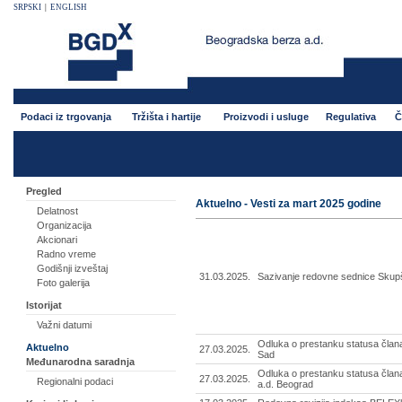
SRPSKI
|
ENGLISH
Podaci iz trgovanja
Tržišta i hartije
Proizvodi i usluge
Regulativa
Č
Pregled
Aktuelno - Vesti za mart 2025 godine
Delatnost
Organizacija
Akcionari
Radno vreme
Godišnji izveštaj
31.03.2025.
Sazivanje redovne sednice Skup
Foto galerija
Istorijat
Važni datumi
Odluka o prestanku statusa člana
Aktuelno
27.03.2025.
Sad
Međunarodna saradnja
Odluka o prestanku statusa član
27.03.2025.
Regionalni podaci
a.d. Beograd