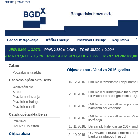
SRPSKI
|
ENGLISH
Podaci iz trgovanja
Tržišta i hartije
Proizvodi i usluge
Regulativa
Č
%
JESV 8.999
3,97%
PPVA 2.850
0,00%
TGAS 38.500
0,00%
2D2027 97,4000
1,78%
RSRES12D2028 93,2000
1,25%
RSRES12E2029 88,0000
Zakon
Objava akata - Vesti za 2016. godinu
Podzakonska akta
Osnovna opšta akta Berze
16.12.2016.
Odluka o izmenama i dopunama Pra
Osnivački akt
Statut
Odluka o dužini trajanja faza trg
25.11.2016.
od vrednosti na segmentima regul
Pravila poslovanja
Pravilnik o listingu
Odluka o izmeni odluke o primeni
15.11.2016.
Pravilnik o tarifi
hartijama od vrednosti
Ostala opšta akta Berze
Odluka o izmeni odluke o uvođen
15.11.2016.
izvršenja
Pravilnici
Odluke i uputstva
15.11.2016.
Berzanski kalendar za 2017. god
Utvrđivanje obrasca informator
Objava akata
21.10.2016.
banku za obnovu i razvoj