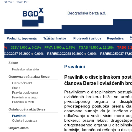
SRPSKI
|
ENGLISH
Podaci iz trgovanja
Tržišta i hartije
Proizvodi i usluge
Regulativa
Č
7%
JESV 9.000
0,01%
PPVA 2.900
1,75%
TGAS 45.500
18,18%
TRBG 3.29
12C2027 97,2000
0,00%
RSRES12C2028 92,8000
0,00%
RSRES12E2037 57,900
Zakon
Pravilnici
Podzakonska akta
Pravilnik o disciplinskom post
Osnovna opšta akta Berze
članova Berze i ovlašćenih br
Osnivački akt
Statut
Pravilnikom o disciplinskom postupk
Pravila poslovanja
ovlašćenih brokera bliže se uređuj
Pravilnik o listingu
prvostepenog organa u discipl
Pravilnik o tarifi
prvostepenog postupka prema čla
Ostala opšta akta Berze
osnovane sumnje da je izvršeno de
odlučivanje o vrsti i visini mere
Pravilnici
brokeru; pravni lekovi; drugoste
Odluke i uputstva
drugostepenog organa u disciplinsko
Objava akata
komisije; konačnost rešenja u disci