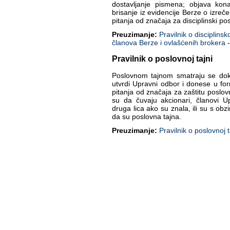
dostavljanje pismena; objava kona
brisanje iz evidencije Berze o izre
pitanja od značaja za disciplinski po
Preuzimanje:
Pravilnik o disciplins
članova Berze i ovlašćenih brokera
-
Pravilnik o poslovnoj tajni
Poslovnom tajnom smatraju se doku
utvrdi Upravni odbor i donese u for
pitanja od značaja za zaštitu poslov
su da čuvaju akcionari, članovi U
druga lica ako su znala, ili su s ob
da su poslovna tajna.
Preuzimanje:
Pravilnik o poslovnoj t