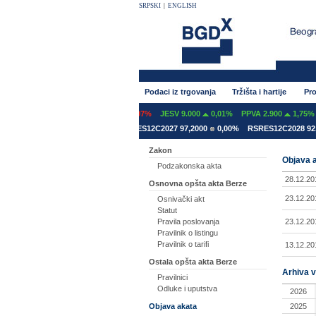
SRPSKI
|
ENGLISH
Podaci iz trgovanja
Tržišta i hartije
Pro
NT 600
0,00%
GFOM 1.399
-0,07%
JESV 9.000
0,01%
PPVA 2.900
1,75%
ES12A2031 78,5000
0,00%
RSRES12C2027 97,2000
0,00%
RSRES12C2028 92,8
Zakon
Objava a
Podzakonska akta
28.12.20
Osnovna opšta akta Berze
23.12.20
Osnivački akt
Statut
23.12.20
Pravila poslovanja
Pravilnik o listingu
Pravilnik o tarifi
13.12.20
Ostala opšta akta Berze
Arhiva v
Pravilnici
Odluke i uputstva
2026
2025
Objava akata