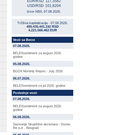
EUR/RSD
117,3582
USD/RSD
101,8204
Izvor NBS, 07.08.2026.
Tržišna kapitalizacija - 07.08.2026.
495.435.441.192 RSD
4.221.566.462 EUR
Vesti sa Berze
07.08.2026.
BELEXsentiment za avgust 2026.
godine
05.08.2026.
BGDX Monthly Report - July 2026
06.07.2026.
BELEXsentiment za jul 2026. godine
Poslednje vesti
07.08.2026.
BELEXsentiment za avgust 2026.
godine
06.08.2026.
Sazivanje Skupštine akcionara - Dunav
Re a.d. , Beograd