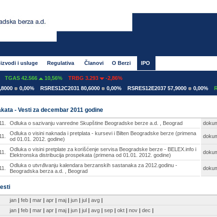
izvodi i usluge
Regulativa
Članovi
O Berzi
IPO
TGAS 42.566
10,56%
TRBG 3.293
-2,86%
000
0,00%
RSRES12C2031 80,6000
0,00%
RSRES12E2037 57,9000
0,00%
RS
kata - Vesti za decembar 2011 godine
11.
Odluka o sazivanju vanredne Skupštine Beogradske berze a.d. , Beograd
doku
Odluka o visini naknada i pretplata - kursevi i Bilten Beogradske berze (primena
11.
doku
od 01.01. 2012. godine)
Odluka o visini pretplate za korišćenje servisa Beogradske berze - BELEX.info i
11.
doku
Elektronska distribucija prospekata (primena od 01.01. 2012. godine)
Odluka o utvrđivanju kalendara berzanskih sastanaka za 2012.godinu -
11.
doku
Beogradska berza a.d. , Beograd
esti
jan
|
feb
|
mar
|
apr
|
maj
|
jun
|
jul
|
avg
|
jan
|
feb
|
mar
|
apr
|
maj
|
jun
|
jul
|
avg
|
sep
|
okt
|
nov
|
dec
|