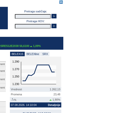
Pretraga sadržaja:
Pretraga HOV:
RES12E2038 56,6100
1,09%
BELEX15
BELEXline
SRX
1.290
ment
1.270
ment
1.250
ment
1.230
ment
Vrednost
1.262,13
Promena
23,48
1,90%
%
07.08.2026. 14:10:04
Detaljnije