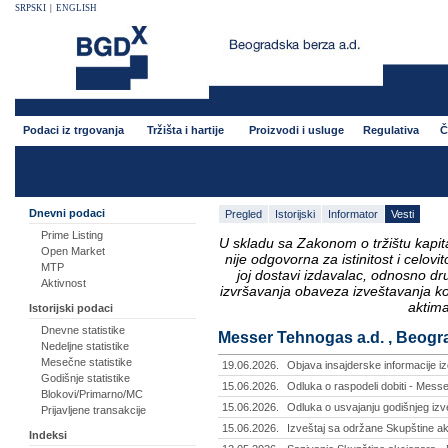
SRPSKI
|
ENGLISH
Podaci iz trgovanja
Tržišta i hartije
Proizvodi i usluge
Regulativa
Č
Dnevni podaci
Pregled
Istorijski
Informator
Vesti
Prime Listing
U skladu sa Zakonom o tržištu kapital
Open Market
nije odgovorna za istinitost i celo
MTP
joj dostavi izdavalac, odnosno d
Aktivnost
izvršavanja obaveza izveštavanja k
aktima
Istorijski podaci
Dnevne statistike
Messer Tehnogas a.d. , Beograd
Nedeljne statistike
Mesečne statistike
19.06.2026.
Objava insajderske informacije 
Godišnje statistike
15.06.2026.
Odluka o raspodeli dobiti - Mess
Blokovi/Primarno/MC
15.06.2026.
Odluka o usvajanju godišnjeg izv
Prijavljene transakcije
15.06.2026.
Izveštaj sa održane Skupštine a
Indeksi