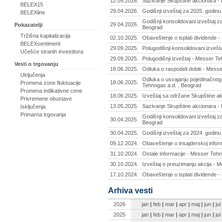
12.05.2026.
Sazivanje Skupštine akcionara -
BELEX15
29.04.2026.
Godišnji izveštaj za 2025. godin
BELEXline
Godišnji konsolidovani izveštaj 
29.04.2026.
Pokazatelji
Beograd
Tržišna kapitalizacija
02.10.2025.
Obaveštenje o isplati dividende 
BELEXsentiment
29.09.2025.
Polugodišnji konsolidovani izveš
Učešće stranih investitora
29.09.2025.
Polugodišnji izveštaj - Messer T
Vesti o trgovanju
18.06.2025.
Odluka o raspodeli dobiti - Mess
Uključenja
Odluka o usvajanju pojedinačnog 
18.06.2025.
Promena zone fluktuacije
Tehnogas a.d. , Beograd
Promena indikativne cene
18.06.2025.
Izveštaj sa održane Skupštine a
Privremene obustave
13.05.2025.
Sazivanje Skupštine akcionara -
Isključenja
Primarna trgovanja
Godišnji konsolidovani izveštaj 
30.04.2025.
Beograd
30.04.2025.
Godišnji izveštaj za 2024. godin
09.12.2024.
Obaveštenje o insajderskoj infor
31.10.2024.
Ostale informacije - Messer Tehn
30.10.2024.
Izveštaj o preuzimanju akcija - 
17.10.2024.
Obaveštenje o isplati dividende 
Arhiva vesti
2026
jan
|
feb
|
mar
|
apr
|
maj
|
jun
|
jul
2025
jan
|
feb
|
mar
|
apr
|
maj
|
jun
|
jul