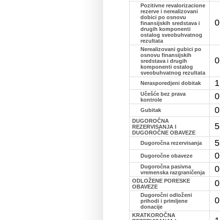
Pozitivne revalorizacione
rezerve i nerealizovani
dobici po osnovu
0
finansijskih sredstava i
drugih komponenti
ostalog sveobuhvatnog
rezultata
Nerealizovani gubici po
osnovu finansijskih
0
sredstava i drugih
komponenti ostalog
sveobuhvatnog rezultata
1
Nerasporedjeni dobitak
Učešće bez prava
0
kontrole
0
Gubitak
DUGOROČNA
5
REZERVISANJA I
DUGOROČNE OBAVEZE
5
Dugoročna rezervisanja
0
Dugoročne obaveze
Dugoročna pasivna
0
vremenska razgraničenja
ODLOŽENE PORESKE
0
OBAVEZE
Dugoročni odloženi
0
prihodi i primljene
donacije
KRATKOROČNA