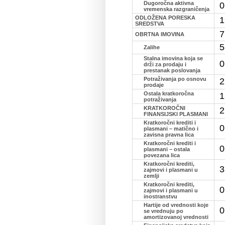
Dugoročna aktivna
0
vremenska razgraničenja
ODLOŽENA PORESKA
1
SREDSTVA
7
OBRTNA IMOVINA
5
Zalihe
Stalna imovina koja se
0
drži za prodaju i
prestanak poslovanja
Potraživanja po osnovu
2
prodaje
Ostala kratkoročna
1
potraživanja
KRATKOROČNI
2
FINANSIJSKI PLASMANI
Kratkoročni krediti i
0
plasmani – matično i
zavisna pravna lica
Kratkoročni krediti i
0
plasmani – ostala
povezana lica
Kratkoročni krediti,
3
zajmovi i plasmani u
zemlji
Kratkoročni krediti,
0
zajmovi i plasmani u
inostranstvu
Hartije od vrednosti koje
0
se vrednuju po
amortizovanoj vrednosti