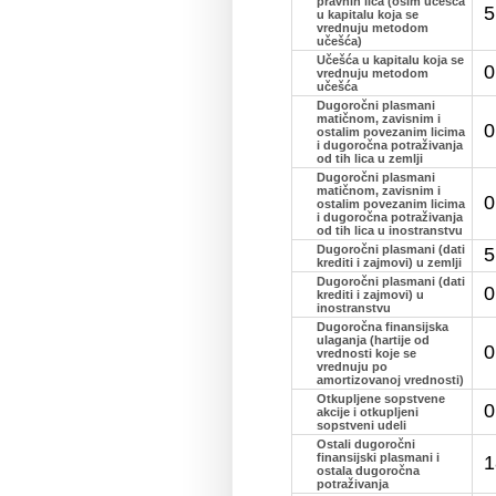
pravnih lica (osim učešća
5
u kapitalu koja se
vrednuju metodom
učešća)
Učešća u kapitalu koja se
0
vrednuju metodom
učešća
Dugoročni plasmani
matičnom, zavisnim i
0
ostalim povezanim licima
i dugoročna potraživanja
od tih lica u zemlji
Dugoročni plasmani
matičnom, zavisnim i
0
ostalim povezanim licima
i dugoročna potraživanja
od tih lica u inostranstvu
Dugoročni plasmani (dati
5
krediti i zajmovi) u zemlji
Dugoročni plasmani (dati
0
krediti i zajmovi) u
inostranstvu
Dugoročna finansijska
ulaganja (hartije od
0
vrednosti koje se
vrednuju po
amortizovanoj vrednosti)
Otkupljene sopstvene
0
akcije i otkupljeni
sopstveni udeli
Ostali dugoročni
finansijski plasmani i
1
ostala dugoročna
potraživanja