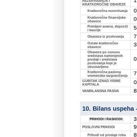
1
REZERVISANJA I
KRATKOROČNE OBAVEZE
0
Kratkoročna rezervisanja
Kratkoročne finansijske
0
obaveze
Primljeni avansi, depoziti
5
i kaucije
7
Obaveze iz poslovanja
Ostale kratkoročne
3
obaveze
Obaveze po osnovu
sredstava namenjenih
0
prodaji i sredstava
poslovanja koje je
obustavljeno
Kratkoročna pasivna
7
vremenska razgraničenja
GUBITAK IZNAD VISINE
0
KAPITALA
8
VANBILANSNA PASIVA
10. Bilans uspeha -
3
PRIHODI I RASHODI:
9
POSLOVNI PRIHODI
8
Prihodi od prodaje roba