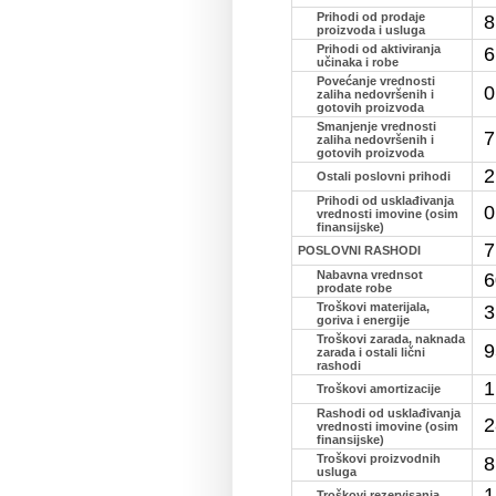
Prihodi od prodaje
8
proizvoda i usluga
Prihodi od aktiviranja
6
učinaka i robe
Povećanje vrednosti
0
zaliha nedovršenih i
gotovih proizvoda
Smanjenje vrednosti
7
zaliha nedovršenih i
gotovih proizvoda
2
Ostali poslovni prihodi
Prihodi od usklađivanja
0
vrednosti imovine (osim
finansijske)
7
POSLOVNI RASHODI
Nabavna vrednsot
6
prodate robe
Troškovi materijala,
3
goriva i energije
Troškovi zarada, naknada
9
zarada i ostali lični
rashodi
1
Troškovi amortizacije
Rashodi od usklađivanja
2
vrednosti imovine (osim
finansijske)
Troškovi proizvodnih
8
usluga
1
Troškovi rezervisanja