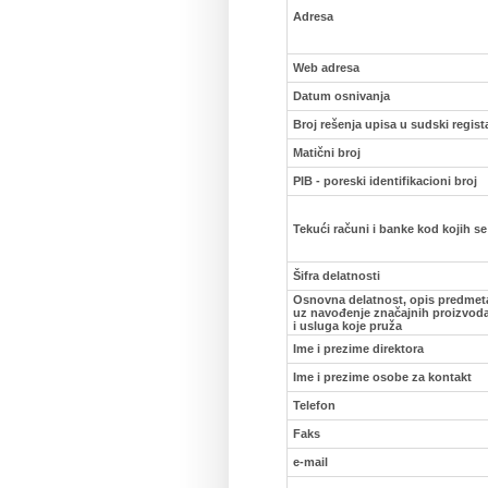
Adresa
Web adresa
Datum osnivanja
Broj rešenja upisa u sudski regist
Matični broj
PIB - poreski identifikacioni broj
Tekući računi i banke kod kojih s
Šifra delatnosti
Osnovna delatnost, opis predmet
uz navođenje značajnih proizvoda
i usluga koje pruža
Ime i prezime direktora
Ime i prezime osobe za kontakt
Telefon
Faks
e-mail