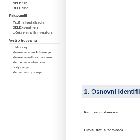
BELEX15
BELEXline
Pokazatelji
Tržišna kapitalizacija
BELEXsentiment
Učešće stranih investitora
Vesti o trgovanju
Uključenja
Promena zone fluktuacije
Promena indikativne cene
Privremene obustave
Isključenja
Primarna trgovanja
1. Osnovni identif
Pun naziv izdavaoca
Pravni status izdavaoca