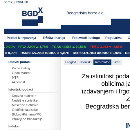
SRPSKI
|
ENGLISH
Podaci iz trgovanja
Tržišta i hartije
Proizvodi i usluge
Regulativa
Č
%
PPVA 2.900
1,75%
TGAS 42.566
10,56%
TRBG 3.293
-2,86%
00%
RSRES12C2028 92,8000
0,00%
RSRES12C2031 80,6000
0,00%
RSRES12E2
Dnevni podaci
Pregled
Istorijski
Informator
Vesti
Prime Listing
Open Market
Za istinitost pod
MTP
oblicima 
Aktivnost
Istorijski podaci
izdavanjem i trgo
Dnevne statistike
Z
Nedeljne statistike
Beogradska berza
Mesečne statistike
Godišnje statistike
Blokovi/Primarno/MC
Prijavljene transakcije
I
Indeksi