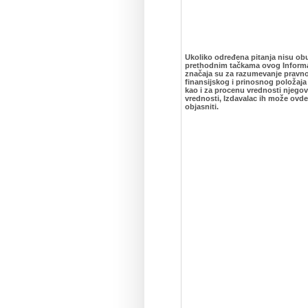
Ukoliko određena pitanja nisu o
prethodnim tačkama ovog Informa
značaja su za razumevanje pravn
finansijskog i prinosnog položaja
kao i za procenu vrednosti njegovi
vrednosti, Izdavalac ih može ovde 
objasniti.