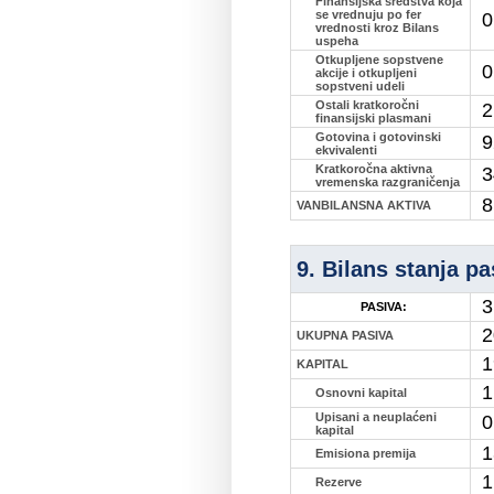
Finansijska sredstva koja
se vrednuju po fer
0
vrednosti kroz Bilans
uspeha
Otkupljene sopstvene
0
akcije i otkupljeni
sopstveni udeli
Ostali kratkoročni
2
finansijski plasmani
Gotovina i gotovinski
9
ekvivalenti
Kratkoročna aktivna
3
vremenska razgraničenja
8
VANBILANSNA AKTIVA
9. Bilans stanja pa
3
PASIVA:
2
UKUPNA PASIVA
1
KAPITAL
1
Osnovni kapital
Upisani a neuplaćeni
0
kapital
1
Emisiona premija
1
Rezerve