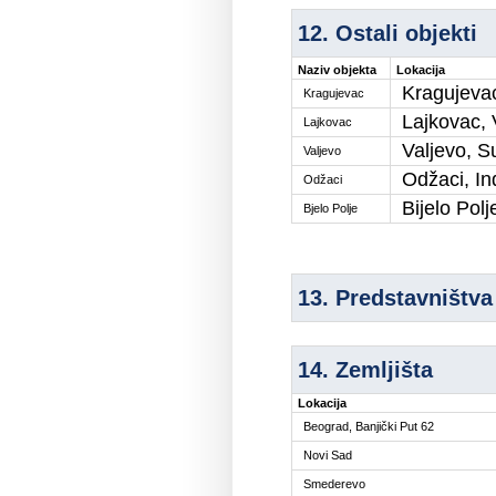
12. Ostali objekti
Naziv objekta
Lokacija
Kragujevac
Kragujevac
Lajkovac, 
Lajkovac
Valjevo, 
Valjevo
Odžaci, In
Odžaci
Bijelo Pol
Bjelo Polje
13. Predstavništva
14. Zemljišta
Lokacija
Beograd, Banjički Put 62
Novi Sad
Smederevo