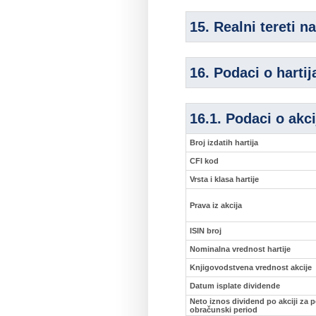
15. Realni tereti n
16. Podaci o harti
16.1. Podaci o akc
Broj izdatih hartija
CFI kod
Vrsta i klasa hartije
Prava iz akcija
ISIN broj
Nominalna vrednost hartije
Knjigovodstvena vrednost akcije
Datum isplate dividende
Neto iznos dividend po akciji za p
obračunski period