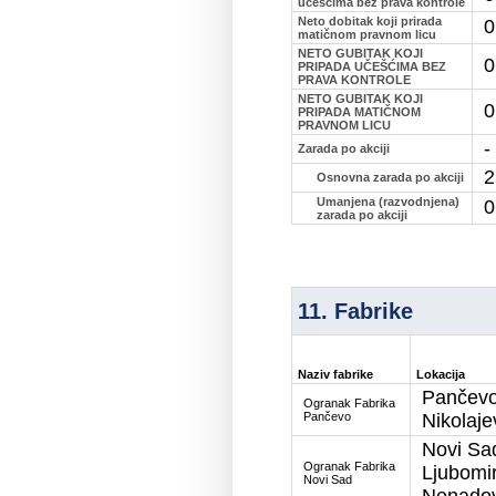
učešćima bez prava kontrole
Neto dobitak koji prirada
0
matičnom pravnom licu
NETO GUBITAK KOJI
0
PRIPADA UČEŠĆIMA BEZ
PRAVA KONTROLE
NETO GUBITAK KOJI
0
PRIPADA MATIČNOM
PRAVNOM LICU
-
Zarada po akciji
2
Osnovna zarada po akciji
Umanjena (razvodnjena)
0
zarada po akciji
11. Fabrike
Naziv fabrike
Lokacija
Pančevo
Ogranak Fabrika
Pančevo
Nikolaje
Novi Sad
Ogranak Fabrika
Ljubomi
Novi Sad
Nenadov