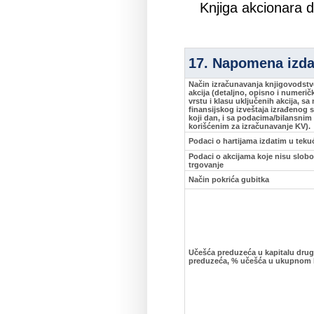
Knjiga akcionara d
17. Napomena izd
Način izračunavanja knjigovodstv
akcija (detaljno, opisno i numerič
vrstu i klasu uključenih akcija, s
finansijskog izveštaja izrađenog 
koji dan, i sa podacima/bilansnim
korišćenim za izračunavanje KV).
Podaci o hartijama izdatim u teku
Podaci o akcijama koje nisu slob
trgovanje
Način pokrića gubitka
Učešća preduzeća u kapitalu drugi
preduzeća, % učešća u ukupnom 