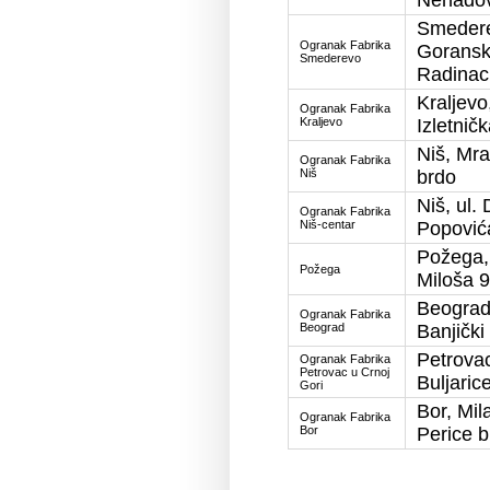
Smedere
Ogranak Fabrika
Goransk
Smederevo
Radinac
Kraljevo,
Ogranak Fabrika
Kraljevo
Izletnič
Niš, Mr
Ogranak Fabrika
Niš
brdo
Niš, ul.
Ogranak Fabrika
Niš-centar
Popović
Požega,
Požega
Miloša 
Beograd,
Ogranak Fabrika
Beograd
Banjički
Petrova
Ogranak Fabrika
Petrovac u Crnoj
Buljaric
Gori
Bor, Mil
Ogranak Fabrika
Bor
Perice 