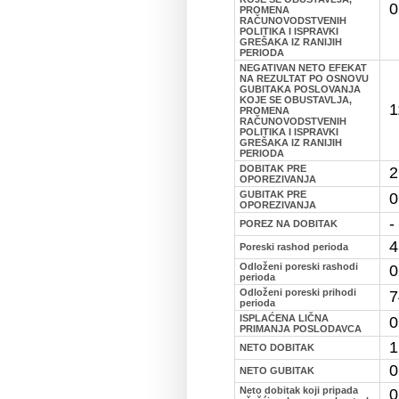
0
PROMENA
RAČUNOVODSTVENIH
POLITIKA I ISPRAVKI
GREŠAKA IZ RANIJIH
PERIODA
NEGATIVAN NETO EFEKAT
NA REZULTAT PO OSNOVU
GUBITAKA POSLOVANJA
KOJE SE OBUSTAVLJA,
1
PROMENA
RAČUNOVODSTVENIH
POLITIKA I ISPRAVKI
GREŠAKA IZ RANIJIH
PERIODA
DOBITAK PRE
2
OPOREZIVANJA
GUBITAK PRE
0
OPOREZIVANJA
-
POREZ NA DOBITAK
4
Poreski rashod perioda
Odloženi poreski rashodi
0
perioda
Odloženi poreski prihodi
7
perioda
ISPLAĆENA LIČNA
0
PRIMANJA POSLODAVCA
1
NETO DOBITAK
0
NETO GUBITAK
Neto dobitak koji pripada
0