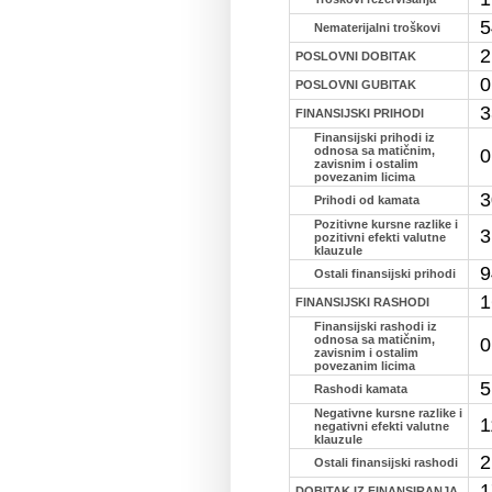
5
Nematerijalni troškovi
2
POSLOVNI DOBITAK
0
POSLOVNI GUBITAK
3
FINANSIJSKI PRIHODI
Finansijski prihodi iz
odnosa sa matičnim,
0
zavisnim i ostalim
povezanim licima
3
Prihodi od kamata
Pozitivne kursne razlike i
3
pozitivni efekti valutne
klauzule
9
Ostali finansijski prihodi
1
FINANSIJSKI RASHODI
Finansijski rashodi iz
odnosa sa matičnim,
0
zavisnim i ostalim
povezanim licima
5
Rashodi kamata
Negativne kursne razlike i
1
negativni efekti valutne
klauzule
2
Ostali finansijski rashodi
1
DOBITAK IZ FINANSIRANJA