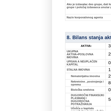
Ako je izdavalac deo grupe, dati k
grupe i položaj izdavaoca unutar
Naziv korporativnog agenta
8. Bilans stanja ak
3
AKTIVA:
UKUPNA
2
AKTIVA=POSLOVNA
IMOVINA
UPISAN A NEUPLAĆEN
0
KAPITAL
1
STALNA IMOVINA
2
Nematerijalna imovina
Nekretnine , postrojenja i
8
oprema
0
Biološka sredstva
DUGOROČNI FINANSIJKI
PLASMANI I
5
DUGOROČNA
POTRAŽIVANJA
Učešća u kapitalu