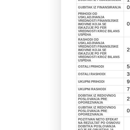
0
GUBITAK IZ FINANSIRANJA
PRIHODI OD
USKLADJIVANJA
VREDNOSTI FINANSIJSKE
0
IMOVINE KOJA SE
ISKAZUJE PO FER
VREDNOSTI KROZ BILANS
USPEHA
RASHODI OD
USKLADJIVANJA
VREDNOSTI FINANSIJSKE
2
IMOVINE KOJA SE
ISKAZUJE PO FER
VREDNOSTI KROZ BILANS
USPEHA
5
OSTALI PRIHODI
3
OSTALI RASHODI
9
UKUPNI PRIHODI
7
UKUPNI RASHODI
DOBITAK IZ REDOVNOG
2
POSLOVANJA PRE
OPOREZIVANJA
GUBITAK IZ REDOVNOG
0
POSLOVANJA PRE
OPOREZIVANJA
POZITIVAN NETO EFEKAT
NA REZULTAT PO OSNOVU
DOBITKA POSLOVANJA
KOJE SE OBUSTAVLJA,