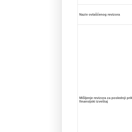
Naziv ovlašćenog revizora
Mišljenje revizora za poslednji pri
finansijski izveštaj