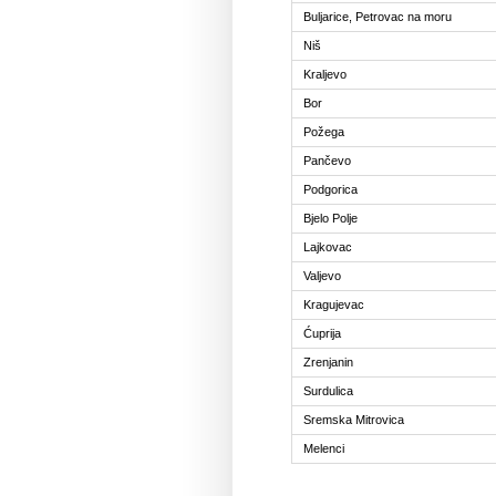
Buljarice, Petrovac na moru
Niš
Kraljevo
Bor
Požega
Pančevo
Podgorica
Bjelo Polje
Lajkovac
Valjevo
Kragujevac
Ćuprija
Zrenjanin
Surdulica
Sremska Mitrovica
Melenci