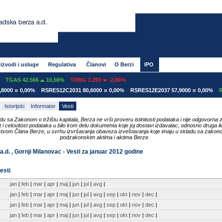
izvodi i usluge
Regulativa
Članovi
O Berzi
IPO
TGAS 42.566
10,56%
TRBG 3.293
-2,86%
000
0,00%
RSRES12C2031 80,6000
0,00%
RSRES12E2037 57,9000
0,00%
RS
Istorijski
Informator
Vesti
du sa Zakonom o tržištu kapitala, Berza ne vrši proveru istinitosti podataka i nije odgovorna 
ost i celovitost podataka u bilo kom delu dokumenta koje joj dostavi izdavalac, odnosno druga li
tvom Člana Berze, u svrhu izvršavanja obaveza izveštavanja koje imaju u skladu sa zakon
podzakonskim aktima i aktima Berze.
a.d. , Gornji Milanovac - Vesti za januar 2012 godine
esti
jan
|
feb
|
mar
|
apr
|
maj
|
jun
|
jul
|
avg
|
jan
|
feb
|
mar
|
apr
|
maj
|
jun
|
jul
|
avg
|
sep
|
okt
|
nov
|
dec
|
jan
|
feb
|
mar
|
apr
|
maj
|
jun
|
jul
|
avg
|
sep
|
okt
|
nov
|
dec
|
jan
|
feb
|
mar
|
apr
|
maj
|
jun
|
jul
|
avg
|
sep
|
okt
|
nov
|
dec
|