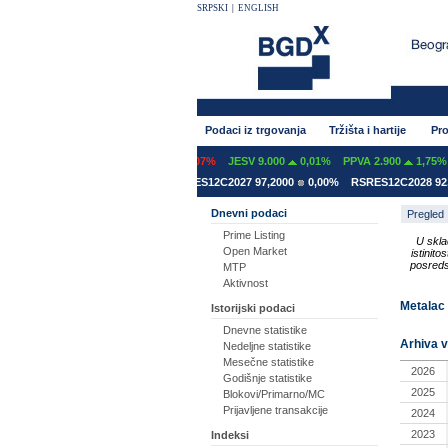
SRPSKI
|
ENGLISH
Podaci iz trgovanja
Tržišta i hartije
Pro
NT 600
0,00%
GFOM 1.399
-0,07%
JESV 9.000
0,01%
PPVA 2.900
1,75%
ES12A2031 78,5000
0,00%
RSRES12C2027 97,2000
0,00%
RSRES12C2028 92,8
Dnevni podaci
Pregled
Prime Listing
U skla
Open Market
istinit
posreds
MTP
Aktivnost
Metalac 
Istorijski podaci
Dnevne statistike
Arhiva v
Nedeljne statistike
Mesečne statistike
2026
Godišnje statistike
2025
Blokovi/Primarno/MC
Prijavljene transakcije
2024
2023
Indeksi