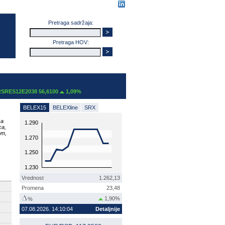
Pretraga sadržaja:
Pretraga HOV:
RES12E2038 56,6100
1,09%
BELEX15
BELEXline
SRX
za
1.290
ca,
om,
1.270
1.250
1.230
Vrednost
1.262,13
Promena
23,48
1,90%
%
07.08.2026. 14:10:04
Detaljnije