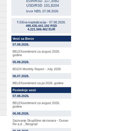
EUR/RSD
117,3582
USD/RSD
101,8204
Izvor NBS, 07.08.2026.
Tržišna kapitalizacija - 07.08.2026.
495.435.441.192 RSD
4.221.566.462 EUR
Vesti sa Berze
07.08.2026.
BELEXsentiment za avgust 2026.
godine
05.08.2026.
BGDX Monthly Report - July 2026
06.07.2026.
BELEXsentiment za jul 2026. godine
Poslednje vesti
07.08.2026.
BELEXsentiment za avgust 2026.
godine
06.08.2026.
Sazivanje Skupštine akcionara - Dunav
Re a.d. , Beograd