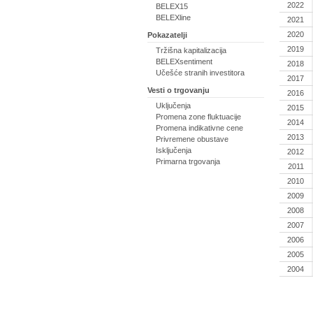
2022
BELEX15
BELEXline
2021
2020
Pokazatelji
2019
Tržišna kapitalizacija
BELEXsentiment
2018
Učešće stranih investitora
2017
Vesti o trgovanju
2016
Uključenja
2015
Promena zone fluktuacije
2014
Promena indikativne cene
2013
Privremene obustave
Isključenja
2012
Primarna trgovanja
2011
2010
2009
2008
2007
2006
2005
2004