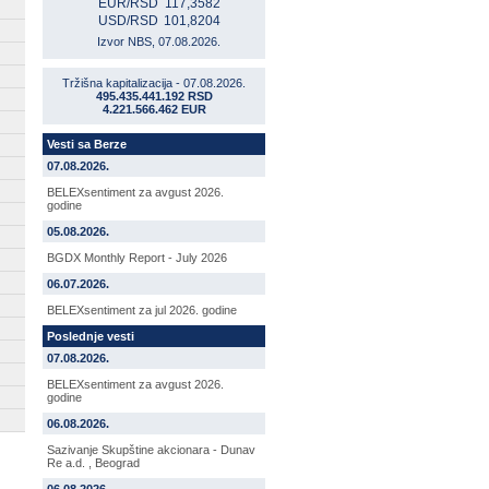
EUR/RSD
117,3582
USD/RSD
101,8204
Izvor NBS, 07.08.2026.
Tržišna kapitalizacija - 07.08.2026.
495.435.441.192 RSD
4.221.566.462 EUR
Vesti sa Berze
07.08.2026.
BELEXsentiment za avgust 2026.
godine
05.08.2026.
BGDX Monthly Report - July 2026
06.07.2026.
BELEXsentiment za jul 2026. godine
Poslednje vesti
07.08.2026.
BELEXsentiment za avgust 2026.
godine
06.08.2026.
Sazivanje Skupštine akcionara - Dunav
Re a.d. , Beograd