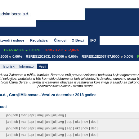
izvodi i usluge
Regulativa
Članovi
O Berzi
IPO
TGAS 42.566
10,56%
TRBG 3.293
-2,86%
000
0,00%
RSRES12C2031 80,6000
0,00%
RSRES12E2037 57,9000
0,00%
RS
Istorijski
Informator
Vesti
du sa Zakonom o tržištu kapitala, Berza ne vrši proveru istinitosti podataka i nije odgovorna 
ost i celovitost podataka u bilo kom delu dokumenta koje joj dostavi izdavalac, odnosno druga li
tvom Člana Berze, u svrhu izvršavanja obaveza izveštavanja koje imaju u skladu sa zakon
podzakonskim aktima i aktima Berze.
a.d. , Gornji Milanovac - Vesti za decembar 2018 godine
esti
jan
|
feb
|
mar
|
apr
|
maj
|
jun
|
jul
|
avg
|
jan
|
feb
|
mar
|
apr
|
maj
|
jun
|
jul
|
avg
|
sep
|
okt
|
nov
|
dec
|
jan
|
feb
|
mar
|
apr
|
maj
|
jun
|
jul
|
avg
|
sep
|
okt
|
nov
|
dec
|
jan
|
feb
|
mar
|
apr
|
maj
|
jun
|
jul
|
avg
|
sep
|
okt
|
nov
|
dec
|