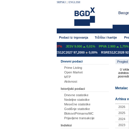
SRPSKI
|
ENGLISH
Podaci iz trgovanja
Tržišta i hartije
Pro
NT 600
0,00%
GFOM 1.399
-0,07%
JESV 9.000
0,01%
PPVA 2.900
1,75%
ES12A2031 78,5000
0,00%
RSRES12C2027 97,2000
0,00%
RSRES12C2028 92,8
Dnevni podaci
Pregled
Prime Listing
U skla
Open Market
istinit
posreds
MTP
Aktivnost
Metalac 
Istorijski podaci
Dnevne statistike
Arhiva v
Nedeljne statistike
Mesečne statistike
2026
Godišnje statistike
2025
Blokovi/Primarno/MC
Prijavljene transakcije
2024
2023
Indeksi