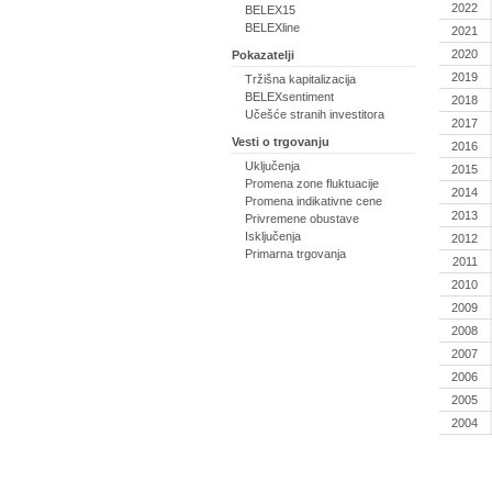
2022
BELEX15
BELEXline
2021
2020
Pokazatelji
2019
Tržišna kapitalizacija
BELEXsentiment
2018
Učešće stranih investitora
2017
Vesti o trgovanju
2016
Uključenja
2015
Promena zone fluktuacije
2014
Promena indikativne cene
2013
Privremene obustave
Isključenja
2012
Primarna trgovanja
2011
2010
2009
2008
2007
2006
2005
2004