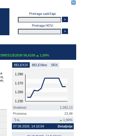
Pretraga sadržaja:
Pretraga HOV:
RES12E2038 56,6100
1,09%
BELEX15
BELEXline
SRX
za
1.290
ca,
om,
1.270
1.250
1.230
Vrednost
1.262,13
Promena
23,48
1,90%
%
07.08.2026. 14:10:04
Detaljnije