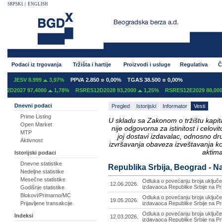
SRPSKI
|
ENGLISH
Podaci iz trgovanja
Tržišta i hartije
Proizvodi i usluge
Regulativa
Č
%
JESV 8.999
3,97%
PPVA 2.850
0,00%
TGAS 38.500
0,00%
2D2027 97,4000
1,78%
RSRES12D2028 93,2000
1,25%
RSRES12E2029 88,0000
Dnevni podaci
Pregled
Istorijski
Informator
Vesti
Prime Listing
U skladu sa Zakonom o tržištu kapital
Open Market
nije odgovorna za istinitost i celo
MTP
joj dostavi izdavalac, odnosno d
Aktivnost
izvršavanja obaveza izveštavanja k
aktima
Istorijski podaci
Dnevne statistike
Republika Srbija, Beograd - Na
Nedeljne statistike
Mesečne statistike
Odluka o povećanju broja uključe
12.06.2026.
izdavaoca Republike Srbije na Pr
Godišnje statistike
Blokovi/Primarno/MC
Odluka o povećanju broja uključe
19.05.2026.
Prijavljene transakcije
izdavaoca Republike Srbije na Pr
Odluka o povećanju broja uključe
Indeksi
12.03.2026.
izdavaoca Republike Srbije na Pr