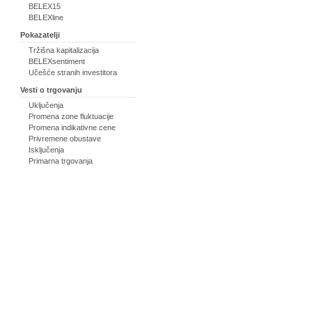
BELEX15
BELEXline
Pokazatelji
Tržišna kapitalizacija
BELEXsentiment
Učešće stranih investitora
Vesti o trgovanju
Uključenja
Promena zone fluktuacije
Promena indikativne cene
Privremene obustave
Isključenja
Primarna trgovanja