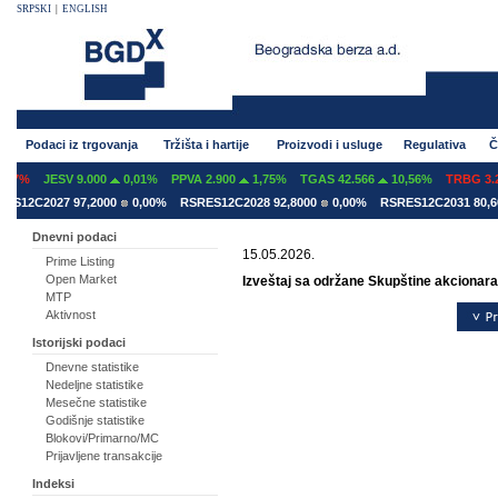
SRPSKI
|
ENGLISH
Podaci iz trgovanja
Tržišta i hartije
Proizvodi i usluge
Regulativa
Č
07%
JESV 9.000
0,01%
PPVA 2.900
1,75%
TGAS 42.566
10,56%
TRBG 3.29
S12C2027 97,2000
0,00%
RSRES12C2028 92,8000
0,00%
RSRES12C2031 80,60
Dnevni podaci
15.05.2026.
Prime Listing
Open Market
Izveštaj sa održane Skupštine akcionara 
MTP
Aktivnost
Istorijski podaci
Dnevne statistike
Nedeljne statistike
Mesečne statistike
Godišnje statistike
Blokovi/Primarno/MC
Prijavljene transakcije
Indeksi