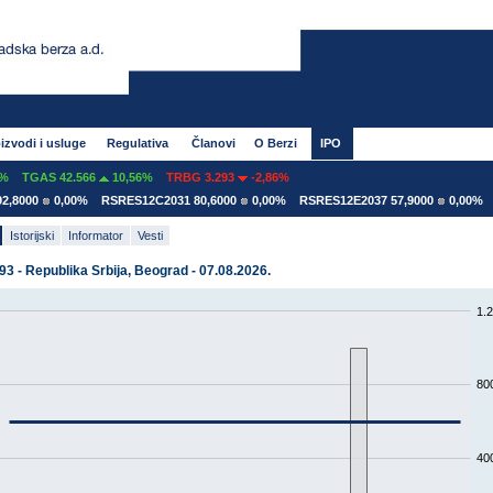
izvodi i usluge
Regulativa
Članovi
O Berzi
IPO
TGAS 42.566
10,56%
TRBG 3.293
-2,86%
8000
0,00%
RSRES12C2031 80,6000
0,00%
RSRES12E2037 57,9000
0,00%
RS
Istorijski
Informator
Vesti
 - Republika Srbija, Beograd - 07.08.2026.
1.
80
40