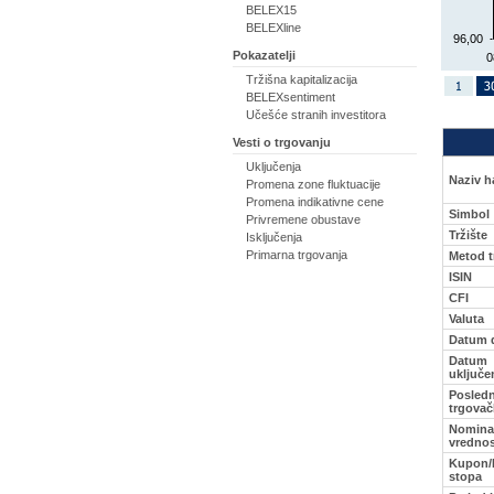
BELEX15
BELEXline
96,00
Pokazatelji
0
Tržišna kapitalizacija
BELEXsentiment
Učešće stranih investitora
Vesti o trgovanju
Uključenja
Naziv ha
Promena zone fluktuacije
Promena indikativne cene
Simbol
Privremene obustave
Tržište
Isključenja
Primarna trgovanja
Metod t
ISIN
CFI
Valuta
Datum 
Datum
uključe
Posledn
trgovač
Nomina
vredno
Kupon/
stopa