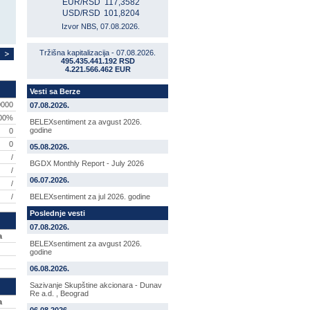
EUR/RSD
117,3582
USD/RSD
101,8204
Izvor NBS, 07.08.2026.
Tržišna kapitalizacija - 07.08.2026.
495.435.441.192 RSD
4.221.566.462 EUR
Vesti sa Berze
0000
07.08.2026.
,00%
BELEXsentiment za avgust 2026.
godine
0
0
05.08.2026.
/
BGDX Monthly Report - July 2026
/
06.07.2026.
/
/
BELEXsentiment za jul 2026. godine
Poslednje vesti
07.08.2026.
a
BELEXsentiment za avgust 2026.
godine
06.08.2026.
Sazivanje Skupštine akcionara - Dunav
Re a.d. , Beograd
a