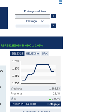
Pretraga sadržaja:
Pretraga HOV:
RES12E2038 56,6100
1,09%
BELEX15
BELEXline
SRX
1.290
1.270
200
1.250
1.230
0
Vrednost
1.262,13
Promena
23,48
1,90%
%
0
07.08.2026. 14:10:04
Detaljnije