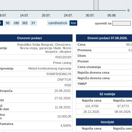
0
8.07.
14.07.
20.07.
24.07.
30.07.
05.08.
uporedi sa
Osnovni podaci
Dnevni podaci 07.08.2026.
Republika Srbija Beograd, Obveznice,
Cena
99,
rtije
fiksna stopa, garancija Vlade, fiksno
Promena
0
dospeće, otkupive
Obim
RSO20193
Promet
Prime Listing
Cena otvaranja
rgovanja
Metod kontinuiranog trgovanja
Najviša dnevna cena
RSMFRSD86176
Najniža dnevna cena
DNFTGR
VWAP
RSD
dospeća
20.08.2032.
52 nedelje
27.02.2020.
nja
Najviša cena
Najniža cen
ji
101,4700
97,9773
11.08.2032.
ki dan
26.12.2025.
08.04.2026.
lna
10.000,00
st
Istorijski
Kamatna
4,500%
Najviša cena
Najniža cen