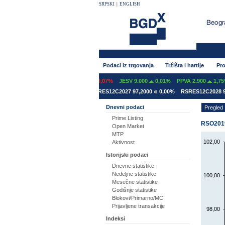
SRPSKI
|
ENGLISH
Podaci iz trgovanja
Tržišta i hartije
Pro
INT 600
0,00%
GFOM 1.399
-0,07%
JESV 9.000
0,01%
PPVA 2.900
1,75%
RES12A2031 78,5000
0,00%
RSRES12C2027 97,2000
0,00%
RSRES12C2028 92,
Dnevni podaci
Pregled
Prime Listing
RSO20193
Open Market
MTP
102,00
Aktivnost
Istorijski podaci
Dnevne statistike
Nedeljne statistike
100,00
Mesečne statistike
Godišnje statistike
Blokovi/Primarno/MC
Prijavljene transakcije
98,00
Indeksi