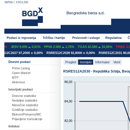
SRPSKI
|
ENGLISH
Podaci iz trgovanja
Tržišta i hartije
Proizvodi i usluge
Regulativa
Č
7%
JESV 9.000
0,01%
PPVA 2.900
1,75%
TGAS 42.566
10,56%
TRBG 3.29
12C2027 97,2000
0,00%
RSRES12C2028 92,8000
0,00%
RSRES12C2031 80,600
Dnevni podaci
Pregled
Istorijski
Informator
Vesti
Prime Listing
RSRES12A2030 - Republika Srbija, Beo
Open Market
MTP
86,00
Aktivnost
Istorijski podaci
Dnevne statistike
Nedeljne statistike
84,00
Mesečne statistike
Godišnje statistike
Blokovi/Primarno/MC
Prijavljene transakcije
82,00
Indeksi