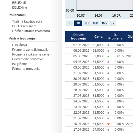
BELEX15
BELEXline
80,00
Pokazatelji
10.07.
14.07.
16.07.
20
Tržišna kapitalizacija
BELEXsentiment
Učešće stranih investitora
Datum
%
Cena
Ob
trgovanja
Promena
Vesti o trgovanju
07.08.2026.
82,0000
0,00%
Uključenja
Promena zone fluktuacije
06.08.2026.
82,0000
0,00%
Promena indikativne cene
05.08.2026.
82,0000
0,61%
201.
Privremene obustave
04.08.2026.
81,5000
0,00%
Isključenja
03.08.2026.
81,5000
0,00%
Primarna trgovanja
31.07.2026.
81,5000
0,00%
30.07.2026.
81,5000
0,00%
29.07.2026.
81,5000
0,00%
28.07.2026.
81,5000
0,00%
27.07.2026.
81,5000
0,00%
24.07.2026.
81,5000
0,00%
23.07.2026.
81,5000
0,00%
22.07.2026.
81,5000
0,00%
21.07.2026.
81,5000
0,00%
20.07.2026.
81,5000
-2,98%
220.
17.07.2026.
84,0000
0,00%