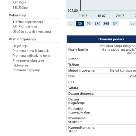
BELEX15
BELEXline
102,00
Pokazatelji
10.07.
15.07.
20.07.
Tržišna kapitalizacija
BELEXsentiment
Učešće stranih investitora
Osnovni podaci
Vesti o trgovanju
Republika Srbija Beograd
Uključenja
Naziv hartije
fiksna stopa, garancija 
Promena zone fluktuacije
dospe
Promena indikativne cene
Simbol
Privremene obustave
Tržište
Isključenja
Primarna trgovanja
Metod trgovanja
Metod kontinuiran
ISIN
RSM
CFI
Valuta
Datum dospeća
Datum
uključenja
Poslednji
trgovački dan
Nominalna
vrednost
Kupon/Kamatna
stopa