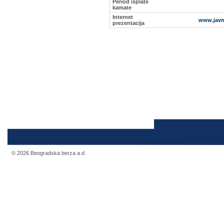
Period isplate
kamate
Internet
www.javn
prezentacija
© 2026 Beogradska berza a.d.