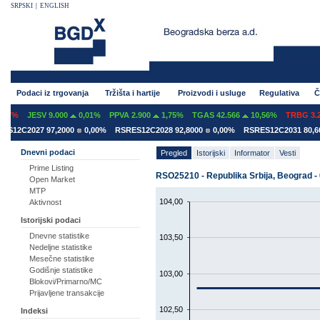
SRPSKI
|
ENGLISH
Podaci iz trgovanja
Tržišta i hartije
Proizvodi i usluge
Regulativa
Č
7%
JESV 9.000
0,01%
PPVA 2.900
1,75%
TGAS 42.566
10,56%
TRBG 3.29
12C2027 97,2000
0,00%
RSRES12C2028 92,8000
0,00%
RSRES12C2031 80,600
Dnevni podaci
Pregled
Istorijski
Informator
Vesti
Prime Listing
RSO25210 - Republika Srbija, Beograd - 
Open Market
MTP
104,00
Aktivnost
Istorijski podaci
Dnevne statistike
103,50
Nedeljne statistike
Mesečne statistike
Godišnje statistike
103,00
Blokovi/Primarno/MC
Prijavljene transakcije
102,50
Indeksi