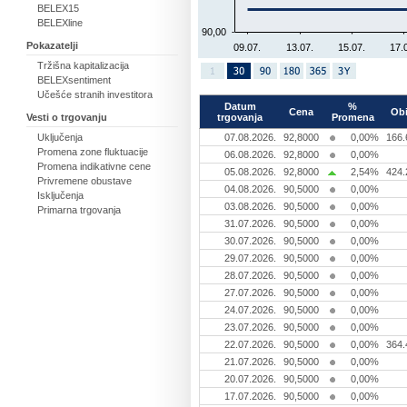
BELEX15
BELEXline
90,00
Pokazatelji
09.07.
13.07.
15.07.
17.
Tržišna kapitalizacija
BELEXsentiment
Učešće stranih investitora
Datum
%
Cena
Ob
trgovanja
Promena
Vesti o trgovanju
07.08.2026.
92,8000
0,00%
166.
Uključenja
Promena zone fluktuacije
06.08.2026.
92,8000
0,00%
Promena indikativne cene
05.08.2026.
92,8000
2,54%
424.
Privremene obustave
04.08.2026.
90,5000
0,00%
Isključenja
03.08.2026.
90,5000
0,00%
Primarna trgovanja
31.07.2026.
90,5000
0,00%
30.07.2026.
90,5000
0,00%
29.07.2026.
90,5000
0,00%
28.07.2026.
90,5000
0,00%
27.07.2026.
90,5000
0,00%
24.07.2026.
90,5000
0,00%
23.07.2026.
90,5000
0,00%
22.07.2026.
90,5000
0,00%
364.
21.07.2026.
90,5000
0,00%
20.07.2026.
90,5000
0,00%
17.07.2026.
90,5000
0,00%