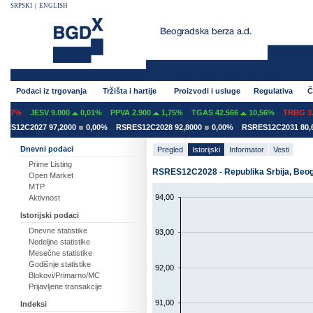
SRPSKI
|
ENGLISH
Podaci iz trgovanja
Tržišta i hartije
Proizvodi i usluge
Regulativa
Č
07%
JESV 9.000
0,01%
PPVA 2.900
1,75%
TGAS 42.566
10,56%
TRBG 3.2
S12C2027 97,2000
0,00%
RSRES12C2028 92,8000
0,00%
RSRES12C2031 80,60
Dnevni podaci
Pregled
Istorijski
Informator
Vesti
Prime Listing
RSRES12C2028 - Republika Srbija, Beo
Open Market
MTP
94,00
Aktivnost
Istorijski podaci
Dnevne statistike
93,00
Nedeljne statistike
Mesečne statistike
Godišnje statistike
92,00
Blokovi/Primarno/MC
Prijavljene transakcije
91,00
Indeksi