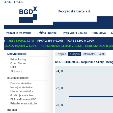
SRPSKI
|
ENGLISH
Podaci iz trgovanja
Tržišta i hartije
Proizvodi i usluge
Regulativa
Č
0%
JESV 8.999
3,97%
PPVA 2.850
0,00%
TGAS 38.500
0,00%
2D2027 97,4000
1,78%
RSRES12D2028 93,2000
1,25%
RSRES12E2029 88,000
Dnevni podaci
Pregled
Istorijski
Informator
Vesti
Prime Listing
RSRES10D2034 - Republika Srbija, Beo
Open Market
MTP
74,00
Aktivnost
Istorijski podaci
Dnevne statistike
Nedeljne statistike
72,00
Mesečne statistike
Godišnje statistike
Blokovi/Primarno/MC
Prijavljene transakcije
70,00
Indeksi