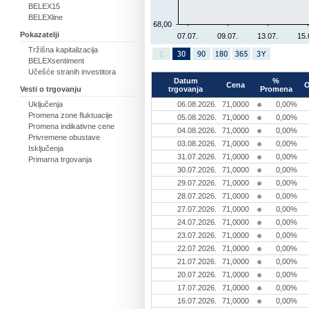
BELEX15
BELEXline
68,00
Pokazatelji
07.07.
09.07.
13.07.
15.
Tržišna kapitalizacija
BELEXsentiment
Učešće stranih investitora
Datum
%
Cena
trgovanja
Promena
Vesti o trgovanju
06.08.2026.
71,0000
0,00%
Uključenja
Promena zone fluktuacije
05.08.2026.
71,0000
0,00%
Promena indikativne cene
04.08.2026.
71,0000
0,00%
Privremene obustave
03.08.2026.
71,0000
0,00%
Isključenja
31.07.2026.
71,0000
0,00%
Primarna trgovanja
30.07.2026.
71,0000
0,00%
29.07.2026.
71,0000
0,00%
28.07.2026.
71,0000
0,00%
27.07.2026.
71,0000
0,00%
24.07.2026.
71,0000
0,00%
23.07.2026.
71,0000
0,00%
22.07.2026.
71,0000
0,00%
21.07.2026.
71,0000
0,00%
20.07.2026.
71,0000
0,00%
17.07.2026.
71,0000
0,00%
16.07.2026.
71,0000
0,00%