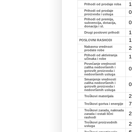
1
Prihodi od prodaje roba
Prihodi od prodaje
0
proizvoda i usluga
Prihodi od premija,
0
subvencija, dotacija,
donacija i sl.
1
Drugi poslovni prihodi
1
POSLOVNI RASHODI
Nabavna vrednsot
2
prodate robe
Prihodi od aktiviranja
1
učinaka i robe
Povećanje vrednosti
zaliha nedovršenih i
0
gotovih proizvoda i
nedovršenih usluga
Smanjenje vrednosti
zaliha nedovršenih i
0
gotovih proizvoda i
nedovršenih usluga
2
Troškovi materijala
7
Troškovi goriva i energije
Troškovi zarada, naknada
2
zarada i ostali lični
rashodi
Troškovi proizvodnih
2
usluga
6
Troškovi amortizacije