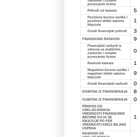
zavisnim i ostalim
povezanim licima
5
Prihodi od kamata
Pozitivne kursne razlike i
1
pozitivni efekti valutne
klauzule
3
Ostali finansijski prihodi
9
FINANSIJSKI RASHODI
Finansijski rashodi iz
odnosa sa matičnim,
0
zavisnim i ostalim
povezanim licima
1
Rashodi kamata
Negativne kursne razlike i
9
negativni efekti valutne
klauzule
0
Ostali finansijski rashodi
8
DOBITAK IZ FINANSIRANJA
0
GUBITAK IZ FINANSIRANJA
PRIHODI OD
USKLADJIVANJA
VREDNOSTI FINANSIJSKE
1
IMOVINE KOJA SE
ISKAZUJE PO FER
VREDNOSTI KROZ BILANS
USPEHA
RASHODI OD
USKLADJIVANJA