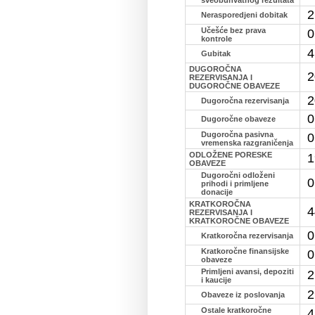
2
Nerasporedjeni dobitak
Učešće bez prava
0
kontrole
4
Gubitak
DUGOROČNA
2
REZERVISANJA I
DUGOROČNE OBAVEZE
2
Dugoročna rezervisanja
0
Dugoročne obaveze
Dugoročna pasivna
0
vremenska razgraničenja
ODLOŽENE PORESKE
1
OBAVEZE
Dugoročni odloženi
0
prihodi i primljene
donacije
KRATKOROČNA
4
REZERVISANJA I
KRATKOROČNE OBAVEZE
0
Kratkoročna rezervisanja
Kratkoročne finansijske
0
obaveze
Primljeni avansi, depoziti
2
i kaucije
2
Obaveze iz poslovanja
Ostale kratkoročne
4