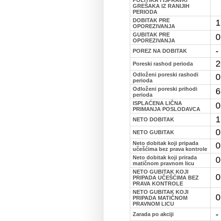
GREŠAKA IZ RANIJIH
PERIODA
DOBITAK PRE
1
OPOREZIVANJA
GUBITAK PRE
0
OPOREZIVANJA
-
POREZ NA DOBITAK
2
Poreski rashod perioda
Odloženi poreski rashodi
0
perioda
Odloženi poreski prihodi
6
perioda
ISPLAĆENA LIČNA
0
PRIMANJA POSLODAVCA
1
NETO DOBITAK
0
NETO GUBITAK
Neto dobitak koji pripada
0
učešćima bez prava kontrole
Neto dobitak koji prirada
0
matičnom pravnom licu
NETO GUBITAK KOJI
0
PRIPADA UČEŠĆIMA BEZ
PRAVA KONTROLE
NETO GUBITAK KOJI
0
PRIPADA MATIČNOM
PRAVNOM LICU
-
Zarada po akciji