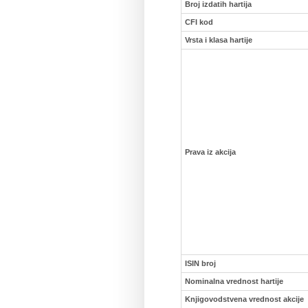
Broj izdatih hartija
CFI kod
Vrsta i klasa hartije
Prava iz akcija
ISIN broj
Nominalna vrednost hartije
Knjigovodstvena vrednost akcije