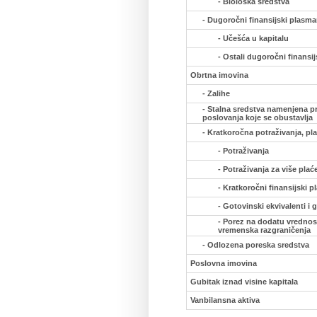
- Biološka sredstva
- Dugoročni finansijski plasma
- Učešća u kapitalu
- Ostali dugoročni finansi
Obrtna imovina
- Zalihe
- Stalna sredstva namenjena pr
poslovanja koje se obustavlja
- Kratkoročna potraživanja, pl
- Potraživanja
- Potraživanja za više pla
- Kratkoročni finansijski 
- Gotovinski ekvivalenti i 
- Porez na dodatu vrednost
vremenska razgraničenja
- Odlozena poreska sredstva
Poslovna imovina
Gubitak iznad visine kapitala
Vanbilansna aktiva