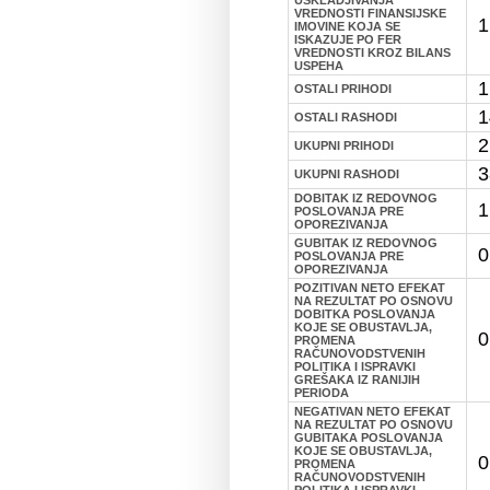
VREDNOSTI FINANSIJSKE
1
IMOVINE KOJA SE
ISKAZUJE PO FER
VREDNOSTI KROZ BILANS
USPEHA
1
OSTALI PRIHODI
1
OSTALI RASHODI
2
UKUPNI PRIHODI
3
UKUPNI RASHODI
DOBITAK IZ REDOVNOG
1
POSLOVANJA PRE
OPOREZIVANJA
GUBITAK IZ REDOVNOG
0
POSLOVANJA PRE
OPOREZIVANJA
POZITIVAN NETO EFEKAT
NA REZULTAT PO OSNOVU
DOBITKA POSLOVANJA
KOJE SE OBUSTAVLJA,
0
PROMENA
RAČUNOVODSTVENIH
POLITIKA I ISPRAVKI
GREŠAKA IZ RANIJIH
PERIODA
NEGATIVAN NETO EFEKAT
NA REZULTAT PO OSNOVU
GUBITAKA POSLOVANJA
KOJE SE OBUSTAVLJA,
0
PROMENA
RAČUNOVODSTVENIH
POLITIKA I ISPRAVKI