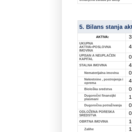
5. Bilans stanja ak
3
AKTIVA:
UKUPNA
4
AKTIVA=POSLOVNA
IMOVINA
UPISAN A NEUPLAĆEN
0
KAPITAL
4
STALNA IMOVINA
0
Nematerijalna imovina
Nekretnine , postrojenja i
4
oprema
0
Biološka sredstva
Dugoročni finansijki
1
plasmani
0
Dugoročna potraživanja
ODLOŽENA PORESKA
0
SREDSTVA
1
OBRTNA IMOVINA
1
Zalihe