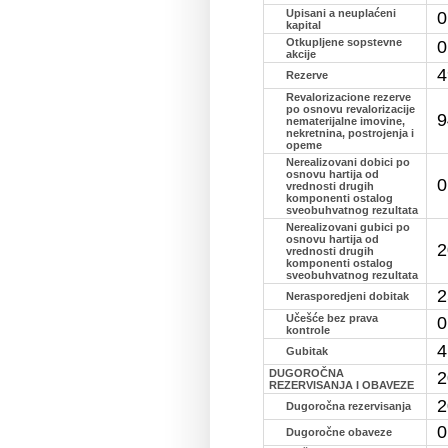
Upisani a neuplaćeni
0
kapital
Otkupljene sopstevne
0
akcije
4
Rezerve
Revalorizacione rezerve
po osnovu revalorizacije
9
nematerijalne imovine,
nekretnina, postrojenja i
opeme
Nerealizovani dobici po
osnovu hartija od
0
vrednosti drugih
komponenti ostalog
sveobuhvatnog rezultata
Nerealizovani gubici po
osnovu hartija od
2
vrednosti drugih
komponenti ostalog
sveobuhvatnog rezultata
2
Nerasporedjeni dobitak
Učešće bez prava
0
kontrole
4
Gubitak
DUGOROČNA
2
REZERVISANJA I OBAVEZE
2
Dugoročna rezervisanja
0
Dugoročne obaveze