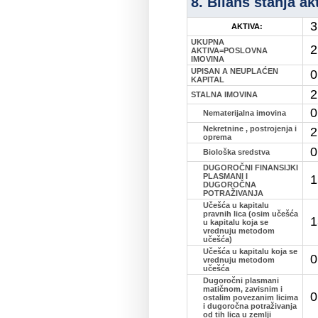
8. Bilans stanja ak
3
AKTIVA:
UKUPNA
2
AKTIVA=POSLOVNA
IMOVINA
UPISAN A NEUPLAĆEN
0
KAPITAL
2
STALNA IMOVINA
0
Nematerijalna imovina
Nekretnine , postrojenja i
2
oprema
0
Biološka sredstva
DUGOROČNI FINANSIJKI
PLASMANI I
1
DUGOROČNA
POTRAŽIVANJA
Učešća u kapitalu
pravnih lica (osim učešća
1
u kapitalu koja se
vrednuju metodom
učešća)
Učešća u kapitalu koja se
0
vrednuju metodom
učešća
Dugoročni plasmani
matičnom, zavisnim i
0
ostalim povezanim licima
i dugoročna potraživanja
od tih lica u zemlji