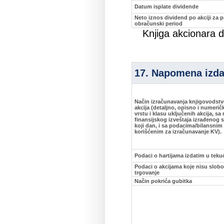
Datum isplate dividende
Neto iznos dividend po akciji za p
obračunski period
Knjiga akcionara d
17. Napomena izd
Način izračunavanja knjigovodstv
akcija (detaljno, opisno i numerič
vrstu i klasu uključenih akcija, s
finansijskog izveštaja izrađenog 
koji dan, i sa podacima/bilansnim
korišćenim za izračunavanje KV).
Podaci o hartijama izdatim u teku
Podaci o akcijama koje nisu slob
trgovanje
Način pokrića gubitka