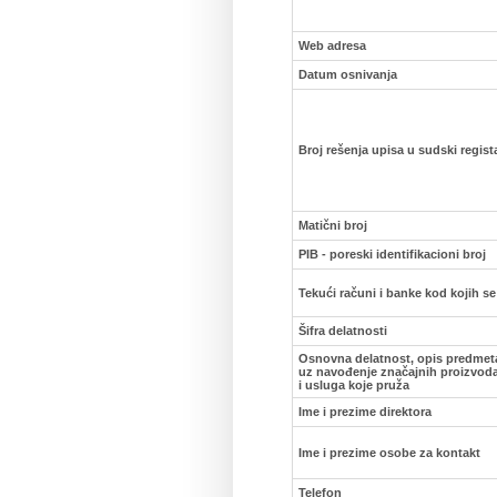
Web adresa
Datum osnivanja
Broj rešenja upisa u sudski regist
Matični broj
PIB - poreski identifikacioni broj
Tekući računi i banke kod kojih s
Šifra delatnosti
Osnovna delatnost, opis predmet
uz navođenje značajnih proizvoda
i usluga koje pruža
Ime i prezime direktora
Ime i prezime osobe za kontakt
Telefon