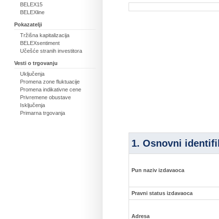
BELEX15
BELEXline
Pokazatelji
Tržišna kapitalizacija
BELEXsentiment
Učešće stranih investitora
Vesti o trgovanju
Uključenja
Promena zone fluktuacije
Promena indikativne cene
Privremene obustave
Isključenja
Primarna trgovanja
1. Osnovni identif
Pun naziv izdavaoca
Pravni status izdavaoca
Adresa