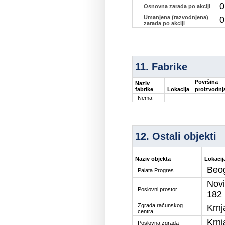
0
Osnovna zarada po akciji
Umanjena (razvodnjena)
0
zarada po akciji
11. Fabrike
Površina
Naziv
proizvodnj
fabrike
Lokacija
Nema
-
12. Ostali objekti
Naziv objekta
Lokacij
Beog
Palata Progres
Novi
Poslovni prostor
182
Zgrada računskog
Krnj
centra
Krnj
Poslovna zgrada