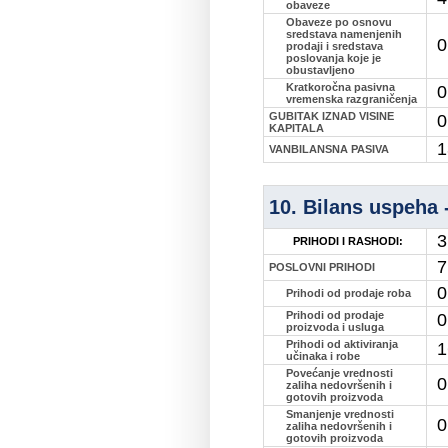
obaveze
Obaveze po osnovu
sredstava namenjenih
0
prodaji i sredstava
poslovanja koje je
obustavljeno
Kratkoročna pasivna
0
vremenska razgraničenja
GUBITAK IZNAD VISINE
0
KAPITALA
1
VANBILANSNA PASIVA
10. Bilans uspeha -
3
PRIHODI I RASHODI:
7
POSLOVNI PRIHODI
0
Prihodi od prodaje roba
Prihodi od prodaje
0
proizvoda i usluga
Prihodi od aktiviranja
1
učinaka i robe
Povećanje vrednosti
0
zaliha nedovršenih i
gotovih proizvoda
Smanjenje vrednosti
0
zaliha nedovršenih i
gotovih proizvoda