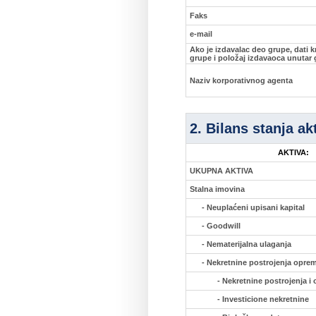
Faks
e-mail
Ako je izdavalac deo grupe, dati k
grupe i položaj izdavaoca unutar
Naziv korporativnog agenta
2. Bilans stanja ak
AKTIVA:
UKUPNA AKTIVA
Stalna imovina
- Neuplaćeni upisani kapital
- Goodwill
- Nematerijalna ulaganja
- Nekretnine postrojenja oprem
- Nekretnine postrojenja i
- Investicione nekretnine