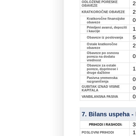
ODLOŽENE PORESKE
2
OBAVEZE
2
KRATKOROČNE OBAVEZE
Kratkoročne finansijske
0
obaveze
Primljeni avansi, depoziti
1
i kaucije
5
Obaveze iz poslovanja
Ostale kratkoročne
2
obaveze
Obaveze po osnovu
0
poreza na dodatu
vrednost
Obaveze za ostale
1
poreze, doprinose i
druge dažbine
Pasivna vremenska
0
razgraničenja
GUBITAK IZNAD VISINE
0
KAPITALA
0
VANBILANSNA PASIVA
7. Bilans uspeha - 
3
PRIHODI I RASHODI:
1
POSLOVNI PRIHODI