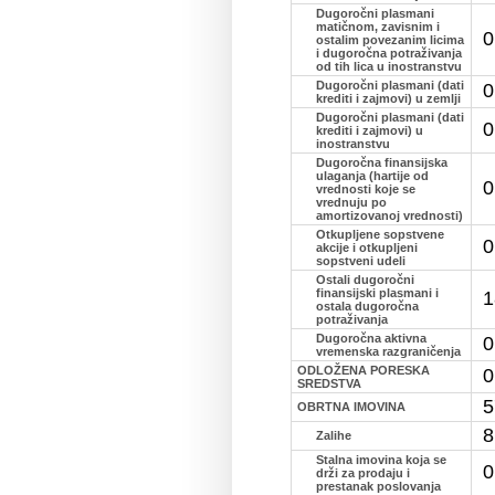
Dugoročni plasmani
matičnom, zavisnim i
0
ostalim povezanim licima
i dugoročna potraživanja
od tih lica u inostranstvu
Dugoročni plasmani (dati
0
krediti i zajmovi) u zemlji
Dugoročni plasmani (dati
0
krediti i zajmovi) u
inostranstvu
Dugoročna finansijska
ulaganja (hartije od
0
vrednosti koje se
vrednuju po
amortizovanoj vrednosti)
Otkupljene sopstvene
0
akcije i otkupljeni
sopstveni udeli
Ostali dugoročni
finansijski plasmani i
1
ostala dugoročna
potraživanja
Dugoročna aktivna
0
vremenska razgraničenja
ODLOŽENA PORESKA
0
SREDSTVA
5
OBRTNA IMOVINA
8
Zalihe
Stalna imovina koja se
0
drži za prodaju i
prestanak poslovanja