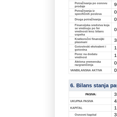
Potraživanja po osnovu
9
prodaje
Potraživanja iz
0
specifičnih poslova
0
Druga potraživanja
Finansijska sredstva koja
se vrednuju po fer
0
vrednosti kroz bilans
uspeha
Kratkoročni finansijki
3
plasmani
Gotovinski ekvivalent i
1
gotovina
Porez na dodatu
1
vrednost
Aktivna vremenska
0
razgraničenja
0
VANBILANSNA AKTIVA
6. Bilans stanja pa
3
PASIVA:
4
UKUPNA PASIVA
1
KAPITAL
3
Osnovni kapital