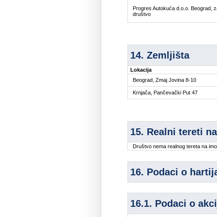
Progres Autokuća d.o.o. Beograd, 
društvo
14. Zemljišta
Lokacija
Beograd, Zmaj Jovina 8-10
Krnjača, Pančevački Put 47
15. Realni tereti n
Društvo nema realnog tereta na imo
16. Podaci o harti
16.1. Podaci o akc