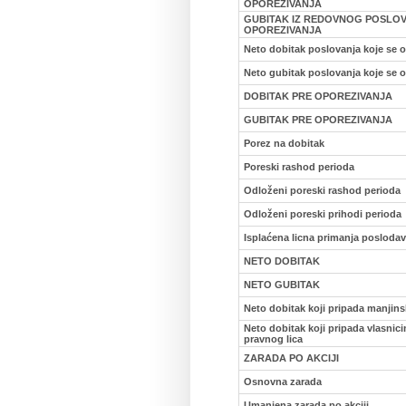
OPOREZIVANJA
GUBITAK IZ REDOVNOG POSLOV
OPOREZIVANJA
Neto dobitak poslovanja koje se o
Neto gubitak poslovanja koje se o
DOBITAK PRE OPOREZIVANJA
GUBITAK PRE OPOREZIVANJA
Porez na dobitak
Poreski rashod perioda
Odloženi poreski rashod perioda
Odloženi poreski prihodi perioda
Isplaćena licna primanja posloda
NETO DOBITAK
NETO GUBITAK
Neto dobitak koji pripada manjin
Neto dobitak koji pripada vlasni
pravnog lica
ZARADA PO AKCIJI
Osnovna zarada
Umanjena zarada po akciji