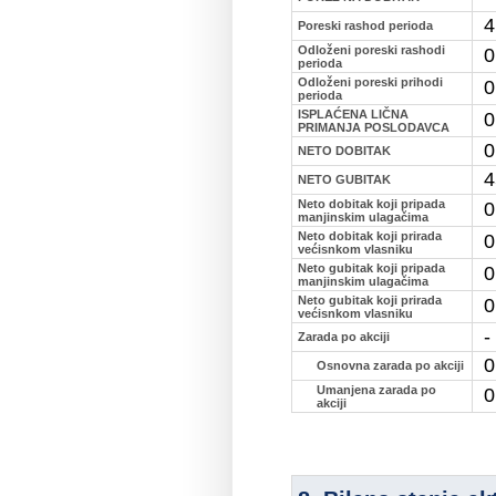
4
Poreski rashod perioda
Odloženi poreski rashodi
0
perioda
Odloženi poreski prihodi
0
perioda
ISPLAĆENA LIČNA
0
PRIMANJA POSLODAVCA
0
NETO DOBITAK
4
NETO GUBITAK
Neto dobitak koji pripada
0
manjinskim ulagačima
Neto dobitak koji prirada
0
većisnkom vlasniku
Neto gubitak koji pripada
0
manjinskim ulagačima
Neto gubitak koji prirada
0
većisnkom vlasniku
-
Zarada po akciji
0
Osnovna zarada po akciji
Umanjena zarada po
0
akciji