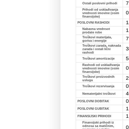
7
Ostali poslovni prihodi
Prihodi od usklađivanja
0
vrednosti imovine (osim
finansijske)
1
POSLOVNI RASHODI
Nabavna vrednsot
1
prodate robe
Troškovi materijala,
7
goriva i energije
Troškovi zarada, naknada
3
zarada i ostali lični
rashodi
5
Troškovi amortizacije
Rashodi od usklađivanja
0
vrednosti imovine (osim
finansijske)
Troškovi proizvodnih
2
usluga
0
Troškovi rezervisanja
4
Nematerijalni troškovi
0
POSLOVNI DOBITAK
1
POSLOVNI GUBITAK
1
FINANSIJSKI PRIHODI
Finansijski prihodi iz
odnosa sa matičnim,
0