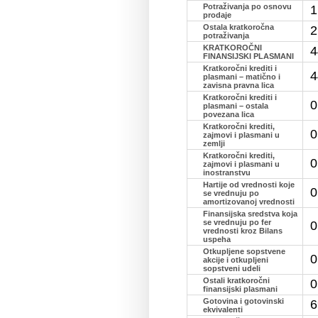
Potraživanja po osnovu
1
prodaje
Ostala kratkoročna
2
potraživanja
KRATKOROČNI
4
FINANSIJSKI PLASMANI
Kratkoročni krediti i
4
plasmani – matično i
zavisna pravna lica
Kratkoročni krediti i
0
plasmani – ostala
povezana lica
Kratkoročni krediti,
0
zajmovi i plasmani u
zemlji
Kratkoročni krediti,
0
zajmovi i plasmani u
inostranstvu
Hartije od vrednosti koje
0
se vrednuju po
amortizovanoj vrednosti
Finansijska sredstva koja
se vrednuju po fer
0
vrednosti kroz Bilans
uspeha
Otkupljene sopstvene
0
akcije i otkupljeni
sopstveni udeli
Ostali kratkoročni
0
finansijski plasmani
Gotovina i gotovinski
6
ekvivalenti