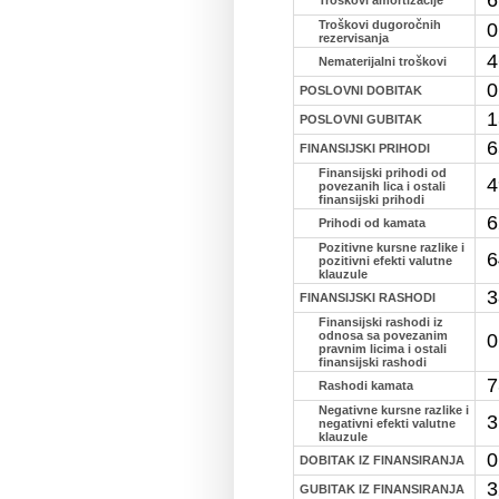
Troškovi dugoročnih
0
rezervisanja
4
Nematerijalni troškovi
0
POSLOVNI DOBITAK
1
POSLOVNI GUBITAK
6
FINANSIJSKI PRIHODI
Finansijski prihodi od
4
povezanih lica i ostali
finansijski prihodi
6
Prihodi od kamata
Pozitivne kursne razlike i
6
pozitivni efekti valutne
klauzule
3
FINANSIJSKI RASHODI
Finansijski rashodi iz
odnosa sa povezanim
0
pravnim licima i ostali
finansijski rashodi
7
Rashodi kamata
Negativne kursne razlike i
3
negativni efekti valutne
klauzule
0
DOBITAK IZ FINANSIRANJA
3
GUBITAK IZ FINANSIRANJA