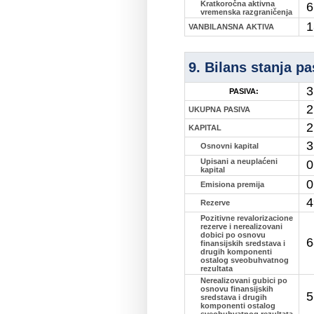
Kratkoročna aktivna
6
vremenska razgraničenja
1
VANBILANSNA AKTIVA
9. Bilans stanja pa
3
PASIVA:
2
UKUPNA PASIVA
2
KAPITAL
3
Osnovni kapital
Upisani a neuplaćeni
0
kapital
0
Emisiona premija
4
Rezerve
Pozitivne revalorizacione
rezerve i nerealizovani
dobici po osnovu
6
finansijskih sredstava i
drugih komponenti
ostalog sveobuhvatnog
rezultata
Nerealizovani gubici po
osnovu finansijskih
5
sredstava i drugih
komponenti ostalog
sveobuhvatnog rezultata