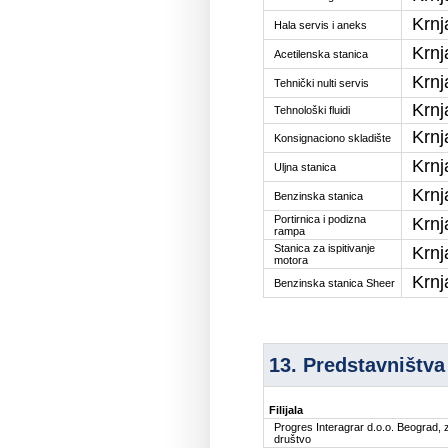
Krnj
Hala servis i aneks
Krnj
Acetilenska stanica
Krnj
Tehnički nulti servis
Krnj
Tehnološki fluidi
Krnj
Konsignaciono skladište
Krnj
Uljna stanica
Krnj
Benzinska stanica
Portirnica i podizna
Krnj
rampa
Stanica za ispitivanje
Krnj
motora
Krnj
Benzinska stanica Sheer
13. Predstavništva
Filijala
Progres Interagrar d.o.o. Beograd, 
društvo