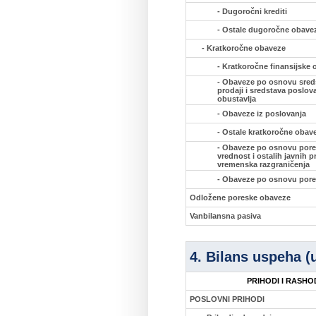
- Dugoročni krediti
- Ostale dugoročne obave
- Kratkoročne obaveze
- Kratkoročne finansijske
- Obaveze po osnovu sred
prodaji i sredstava poslov
obustavlja
- Obaveze iz poslovanja
- Ostale kratkoročne obav
- Obaveze po osnovu pore
vrednost i ostalih javnih p
vremenska razgraničenja
- Obaveze po osnovu pore
Odložene poreske obaveze
Vanbilansna pasiva
4. Bilans uspeha (
PRIHODI I RASHOD
POSLOVNI PRIHODI