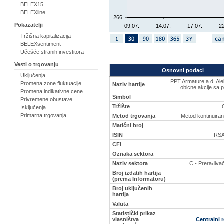
BELEX15
BELEXline
266
Pokazatelji
09.07.
14.07.
17.07.
22
Tržišna kapitalizacija
BELEXsentiment
Učešće stranih investitora
Vesti o trgovanju
Osnovni podaci
Uključenja
PPT Armature a.d. Al
Promena zone fluktuacije
Naziv hartije
obicne akcije sa 
Promena indikativne cene
Simbol
Privremene obustave
Tržište
Isključenja
Primarna trgovanja
Metod trgovanja
Metod kontinuiran
Matični broj
ISIN
RSA
CFI
Oznaka sektora
Naziv sektora
C - Prerađivač
Broj izdatih hartija
(prema Informatoru)
Broj uključenih
hartija
Valuta
Statistički prikaz
vlasništva
Centralni 