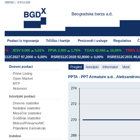
SRPSKI
|
ENGLISH
Podaci iz trgovanja
Tržišta i hartije
Proizvodi i usluge
Regulativa
Č
07%
JESV 9.000
0,01%
PPVA 2.900
1,75%
TGAS 42.566
10,56%
TRBG 3.29
S12C2027 97,2000
0,00%
RSRES12C2028 92,8000
0,00%
RSRES12C2031 80,60
Dnevni podaci
Pregled
Istorijski
Informator
Vesti
Prime Listing
PPTA - PPT Armature a.d. , Aleksandrova
Open Market
MTP
274
Aktivnost
Istorijski podaci
Dnevne statistike
272
Nedeljne statistike
Mesečne statistike
Godišnje statistike
270
Blokovi/Primarno/MC
Prijavljene transakcije
268
Indeksi