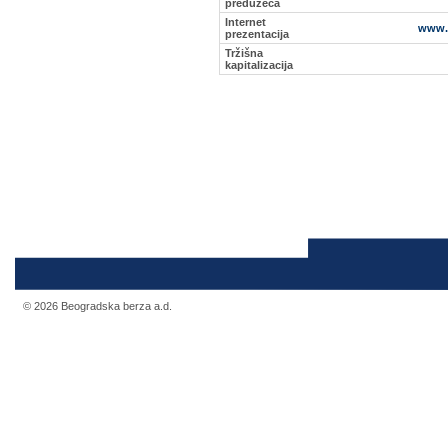
preduzeća
Internet
www.a
prezentacija
Tržišna
kapitalizacija
© 2026 Beogradska berza a.d.