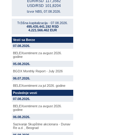
EUR/RSD
117,3582
USD/RSD
101,8204
Izvor NBS, 07.08.2026.
Tržišna kapitalizacija - 07.08.2026.
495.435.441.192 RSD
4.221.566.462 EUR
Vesti sa Berze
07.08.2026.
BELEXsentiment za avgust 2026.
godine
05.08.2026.
BGDX Monthly Report - July 2026
06.07.2026.
BELEXsentiment za jul 2026. godine
Poslednje vesti
07.08.2026.
BELEXsentiment za avgust 2026.
godine
06.08.2026.
Sazivanje Skupštine akcionara - Dunav
Re a.d. , Beograd