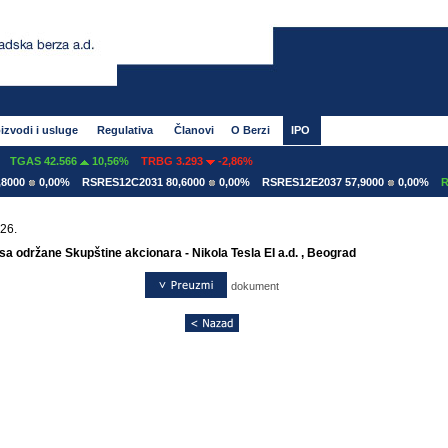
izvodi i usluge
Regulativa
Članovi
O Berzi
IPO
TGAS 42.566
10,56%
TRBG 3.293
-2,86%
000
0,00%
RSRES12C2031 80,6000
0,00%
RSRES12E2037 57,9000
0,00%
RSR
26.
 sa održane Skupštine akcionara - Nikola Tesla EI a.d. , Beograd
dokument