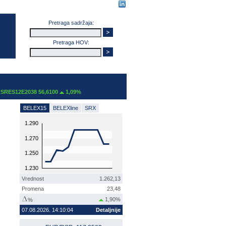
Pretraga sadržaja:
Pretraga HOV:
ES12E2038 56,6100
1,09%
BELEX15
BELEXline
SRX
1.290
1.270
1.250
1.230
Vrednost
1.262,13
Promena
23,48
1,90%
%
07.08.2026. 14:10:04
Detaljnije