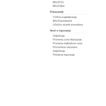
BELEX15
BELEXline
Pokazatelji
Tržišna kapitalizacija
BELEXsentiment
Učešće stranih investitora
Vesti o trgovanju
Uključenja
Promena zone fluktuacije
Promena indikativne cene
Privremene obustave
Isključenja
Primarna trgovanja