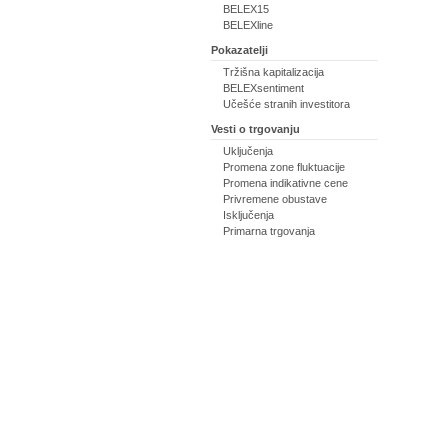
BELEX15
BELEXline
Pokazatelji
Tržišna kapitalizacija
BELEXsentiment
Učešće stranih investitora
Vesti o trgovanju
Uključenja
Promena zone fluktuacije
Promena indikativne cene
Privremene obustave
Isključenja
Primarna trgovanja