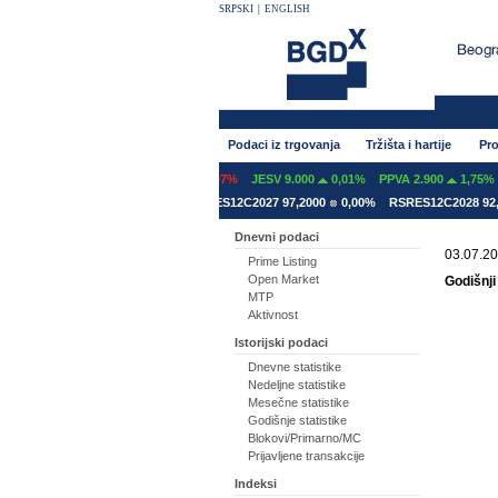
SRPSKI
|
ENGLISH
Podaci iz trgovanja
Tržišta i hartije
Pro
NT 600
0,00%
GFOM 1.399
-0,07%
JESV 9.000
0,01%
PPVA 2.900
1,75%
ES12A2031 78,5000
0,00%
RSRES12C2027 97,2000
0,00%
RSRES12C2028 92,8
Dnevni podaci
03.07.20
Prime Listing
Open Market
Godišnji
MTP
Aktivnost
Istorijski podaci
Dnevne statistike
Nedeljne statistike
Mesečne statistike
Godišnje statistike
Blokovi/Primarno/MC
Prijavljene transakcije
Indeksi