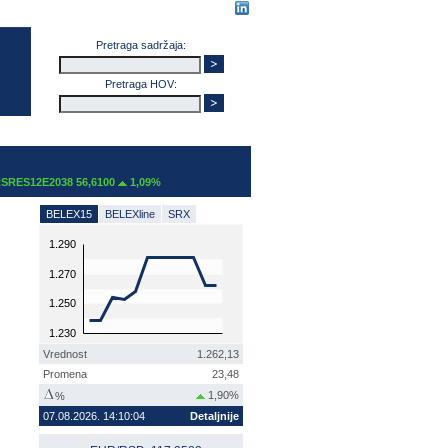
Pretraga sadržaja:
Pretraga HOV:
ES12E2038 56,6100
1,09%
BELEX15
BELEXline
SRX
1.290
1.270
1.250
1.230
Vrednost
1.262,13
Promena
23,48
1,90%
%
07.08.2026. 14:10:04
Detaljnije