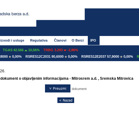
izvodi i usluge
Regulativa
Članovi
O Berzi
IPO
TGAS 42.566
10,56%
TRBG 3.293
-2,86%
000
0,00%
RSRES12C2031 80,6000
0,00%
RSRES12E2037 57,9000
0,00%
RSR
26.
 dokument o objavljenim informacijama - Mitrosrem a.d. , Sremska Mitrovica
dokument