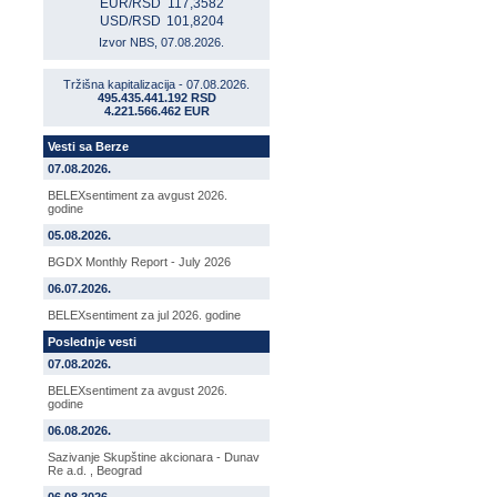
EUR/RSD
117,3582
USD/RSD
101,8204
Izvor NBS, 07.08.2026.
Tržišna kapitalizacija - 07.08.2026.
495.435.441.192 RSD
4.221.566.462 EUR
Vesti sa Berze
07.08.2026.
BELEXsentiment za avgust 2026.
godine
05.08.2026.
BGDX Monthly Report - July 2026
06.07.2026.
BELEXsentiment za jul 2026. godine
Poslednje vesti
07.08.2026.
BELEXsentiment za avgust 2026.
godine
06.08.2026.
Sazivanje Skupštine akcionara - Dunav
Re a.d. , Beograd