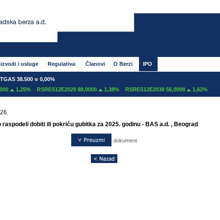
izvodi i usluge
Regulativa
Članovi
O Berzi
IPO
GAS 38.500
0,00%
00
1,25%
RSRES12E2029 88,0000
1,38%
RSRES12E2038 56,0008
1,62%
26.
 raspodeli dobiti ili pokriću gubitka za 2025. godinu - BAS a.d. , Beograd
dokument