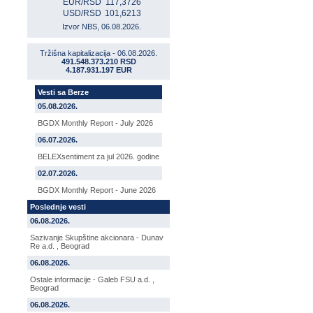
EUR/RSD
117,3726
USD/RSD
101,6213
Izvor NBS, 06.08.2026.
Tržišna kapitalizacija - 06.08.2026.
491.548.373.210 RSD
4.187.931.197 EUR
Vesti sa Berze
05.08.2026.
BGDX Monthly Report - July 2026
06.07.2026.
BELEXsentiment za jul 2026. godine
02.07.2026.
BGDX Monthly Report - June 2026
Poslednje vesti
06.08.2026.
Sazivanje Skupštine akcionara - Dunav
Re a.d. , Beograd
06.08.2026.
Ostale informacije - Galeb FSU a.d. ,
Beograd
06.08.2026.