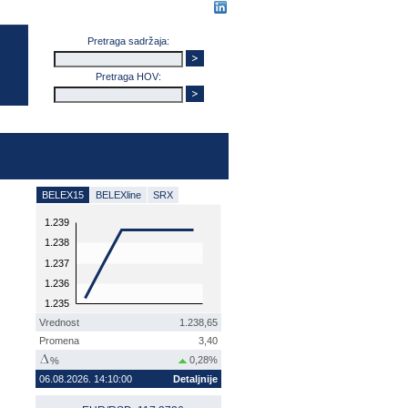
Pretraga sadržaja:
Pretraga HOV:
BELEX15
BELEXline
SRX
1.239
1.238
1.237
1.236
1.235
Vrednost
1.238,65
Promena
3,40
0,28%
%
06.08.2026. 14:10:00
Detaljnije