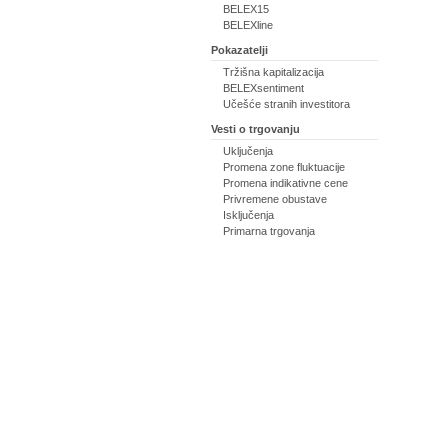
BELEX15
BELEXline
Pokazatelji
Tržišna kapitalizacija
BELEXsentiment
Učešće stranih investitora
Vesti o trgovanju
Uključenja
Promena zone fluktuacije
Promena indikativne cene
Privremene obustave
Isključenja
Primarna trgovanja