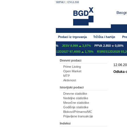
SRPSKI
|
ENGLISH
Podaci iz trgovanja
Tržišta i hartije
Pro
NT 600
0,00%
GFOM 1.400
0,00%
JESV 8.999
3,97%
PPVA 2.850
0,00%
T
S12C2027 97,2000
0,00%
RSRES12D2027 97,4000
1,78%
RSRES12D2028 93,20
Dnevni podaci
12.06.20
Prime Listing
Open Market
Odluka o
MTP
Aktivnost
Istorijski podaci
Dnevne statistike
Nedeljne statistike
Mesečne statistike
Godišnje statistike
Blokovi/Primarno/MC
Prijavljene transakcije
Indeksi