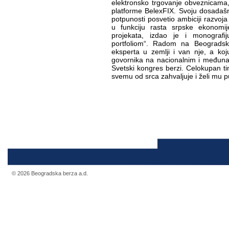
elektronsko trgovanje obveznicama,
platforme BelexFIX. Svoju dosadašnj
potpunosti posvetio ambiciji razvoja
u funkciju rasta srpske ekonomije
projekata, izdao je i monografiju 
portfoliom“. Radom na Beogradsko
eksperta u zemlji i van nje, a koj
govornika na nacionalnim i međunar
Svetski kongres berzi. Celokupan 
svemu od srca zahvaljuje i želi mu 
© 2026 Beogradska berza a.d.