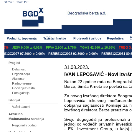
SRPSKI
|
ENGLISH
Podaci iz trgovanja
Tržišta i hartije
Proizvodi i usluge
Regulativa
Č
07%
JESV 9.000
0,01%
PPVA 2.900
1,75%
TGAS 42.566
10,56%
TRBG 3.29
S12C2027 97,2000
0,00%
RSRES12C2028 92,8000
0,00%
RSRES12C2031 80,60
Pregled
31.08.2023.
Delatnost
IVAN LEPOSAVIĆ - Novi izvršn
Organizacija
Akcionari
Nakon 22 godine rada na Beogradskoj
Radno vreme
Berze, Siniša Krneta se povlači sa čel
Godišnji izveštaj
Foto galerija
Za novog izvršnog direktora Beogra
Leposavića, iskusnog međunarodnog
Istorijat
dobijanju saglasnosti Komisije za h
Važni datumi
izvršnog direktora Berze preuzima o
Aktuelno
Međunarodna saradnja
Svoju dugogodišnju profesionalnu
jednoj od vodećih privatnih investi
Regionalni podaci
- EKI Investment Group, u kojoj