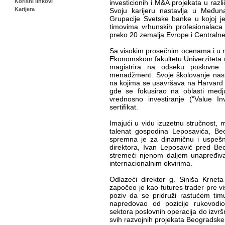
Korisni linkovi
investicionih i M&A projekata u razli
Karijera
Svoju karijeru nastavlja u Međunaro
Grupacije Svetske banke u kojoj j
timovima vrhunskih profesionalaca
preko 20 zemalja Evrope i Centralne 
Sa visokim prosečnim ocenama i u r
Ekonomskom fakultetu Univerziteta u
magistrira na odseku poslovne ad
menadžment. Svoje školovanje nasta
na kojima se usavršava na Harvard
gde se fokusirao na oblasti medjun
vrednosno investiranje ("Value I
sertifikat.
Imajući u vidu izuzetnu stručnost, 
talenat gospodina Leposavića, Be
spremna je za dinamičnu i uspešnu
direktora, Ivan Leposavić pred Beo
stremeći njenom daljem unapređiva
internacionalnim okvirima.
Odlazeći direktor g. Siniša Krneta 
započeo je kao futures trader pre v
poziv da se pridruži rastućem timu
napredovao od pozicije rukovodio
sektora poslovnih operacija do izvrš
svih razvojnih projekata Beogradske