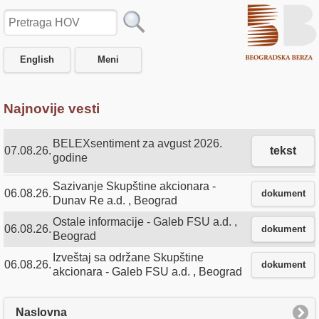
Pretraga
HOV
English
Meni
Najnovije vesti
BELEXsentiment za avgust 2026.
07.08.26.
tekst
godine
Sazivanje Skupštine akcionara -
06.08.26.
dokument
Dunav Re a.d. , Beograd
Ostale informacije - Galeb FSU a.d. ,
06.08.26.
dokument
Beograd
Izveštaj sa održane Skupštine
06.08.26.
dokument
akcionara - Galeb FSU a.d. , Beograd
Naslovna